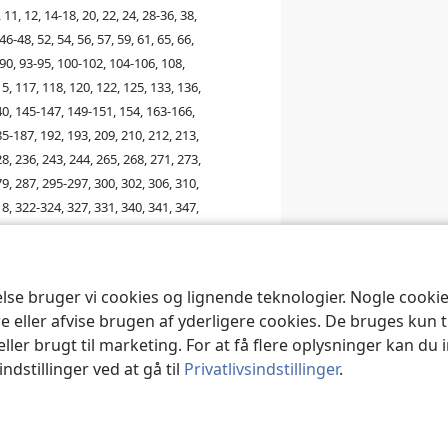
8, 11, 12, 14-18, 20, 22, 24, 28-36, 38,
46-48, 52, 54, 56, 57, 59, 61, 65, 66,
-90, 93-95, 100-102, 104-106, 108,
5, 117, 118, 120, 122, 125, 133, 136,
40, 145-147, 149-151, 154, 163-166,
5-187, 192, 193, 209, 210, 212, 213,
8, 236, 243, 244, 265, 268, 271, 273,
9, 287, 295-297, 300, 302, 306, 310,
8, 322-324, 327, 331, 340, 341, 347,
2, 353, 356, 358, 359
8, 11, 12, 14-18, 20, 22, 23, 28-32, 34-
else bruger vi cookies og lignende teknologier. Nogle cook
 42, 43, 46-48, 52, 54, 55, 57, 59, 61,
e eller afvise brugen af yderligere cookies. De bruges kun 
 88, 89, 93-96, 99-102, 104, 105, 114,
eller brugt til marketing. For at få flere oplysninger kan du
7, 120, 122, 125, 133, 138, 140, 145-
ndstillinger ved at gå til
Privatlivsindstillinger
.
49-151, 154, 164-166, 178, 187, 192,
9, 210, 217, 219, 228, 236, 244, 250,
1, 273, 275, 276, 287, 295-297, 300,
6, 310, 313, 318, 322-324, 327, 331,