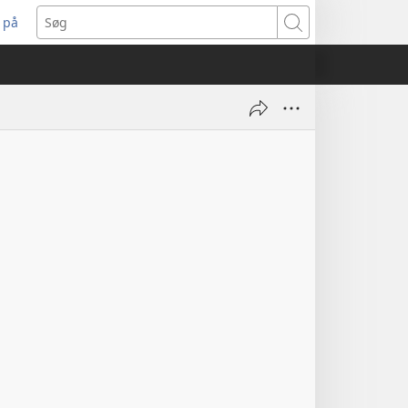
 på
bner
Søg
t
ndue)