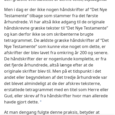
Men i dag er der ikke nogen håndskrifter af “Det Nye
Testamente” tilbage som stammer fra det første
århundrede. Vi har altså ikke adgang til de originale
håndskrevne græske tekster til “Det Nye Testamente”
og kan derfor ikke se om skribenterne brugte
tetragrammet. De ældste græske håndskrifter af “Det
Nye Testamente” som kunne vise noget om dette, er
afskrifter der blev lavet fra omkring år 200 og senere.
De håndskrifter der er nogenlunde komplette, er fra
det fjerde århundrede, altså længe efter at de
originale skrifter blev til. Men på et tidspunkt i det
andet eller begyndelsen af det tredje århundrede var
det blevet almindeligt at de der afskrev teksterne,
erstattede tetragrammet med en titel som Herre eller
Gud, eller skrev af fra håndskrifter hvor man allerede
havde gjort dette.
a
At man dengang fulgte denne praksis, betyder at