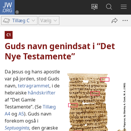
JW.ORG
Log
på
Vælg
Søg
VIS
(åbner
sprog
på
ME
Tillæg C
Vælg
nyt
JW.ORG
vindue)
C1
Guds navn genindsat i “Det
Nye Testamente”
Da Jesus og hans apostle
var på jorden, stod Guds
navn,
tetragrammet
, i de
hebraiske
håndskrifter
af “Det Gamle
Testamente”. (Se
Tillæg
A4
og
A5
). Guds navn
forekom også i
Septuaginta
,
den græske