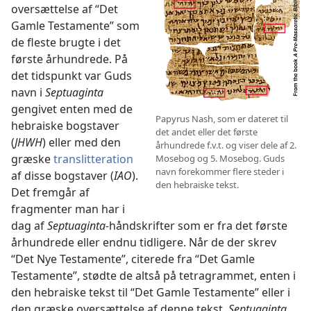
oversættelse af “Det
Gamle Testamente” som
de fleste brugte i det
første århundrede. På
det tidspunkt var Guds
navn i
Septuaginta
gengivet enten med de
Papyrus Nash, som er dateret til
hebraiske bogstaver
det andet eller det første
(
JHWH
) eller med den
århundrede f.v.t. og viser dele af 2.
græske
translitteration
Mosebog og 5. Mosebog. Guds
navn forekommer flere steder i
af disse bogstaver (
IAO
).
den hebraiske tekst.
Det fremgår af
fragmenter man har i
dag af
Septuaginta-
håndskrifter som er fra det første
århundrede eller endnu tidligere. Når de der skrev
“Det Nye Testamente”, citerede fra “Det Gamle
Testamente”, stødte de altså på tetragrammet, enten i
den hebraiske tekst til “Det Gamle Testamente” eller i
den græske oversættelse af denne tekst,
Septuaginta.