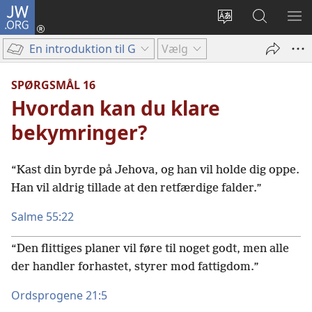
JW.ORG
Log
på
Vælg
Søg
VIS
(åbner
sprog
på
ME
En introduktion til Guds ord
Vælg
nyt
JW.ORG
vindue)
SPØRGSMÅL 16
Hvordan kan du klare
bekymringer?
“Kast din byrde på Jehova, og han vil holde dig oppe.
Han vil aldrig tillade at den retfærdige falder.”
Salme 55:22
“Den flittiges planer vil føre til noget godt, men alle
der handler forhastet, styrer mod fattigdom.”
Ordsprogene 21:5