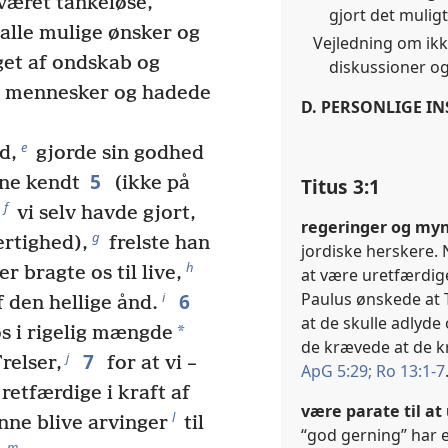
været tankeløse,
gjort det muligt 
 alle mulige ønsker og
Vejledning om ikk
æget af ondskab og
diskussioner og
de mennesker og hadede
D. PERSONLIGE I
e
d,
gjorde sin godhed
5
ene kendt
(ikke på
Titus 3:1
f
vi selv havde gjort,
regeringer og my
g
rtighed),
frelste han
jordiske herskere.
h
r bragte os til live,
at være uretfærdig
Paulus ønskede at 
6
i
f den hellige ånd.
at de skulle adly
*
s i rigelig mængde
de krævede at de k
7
j
relser,
for at vi –
ApG 5:29;
Ro 13:1-7
 retfærdige i kraft af
være parate til at
l
nne blive arvinger
til
“god gerning” har 
m