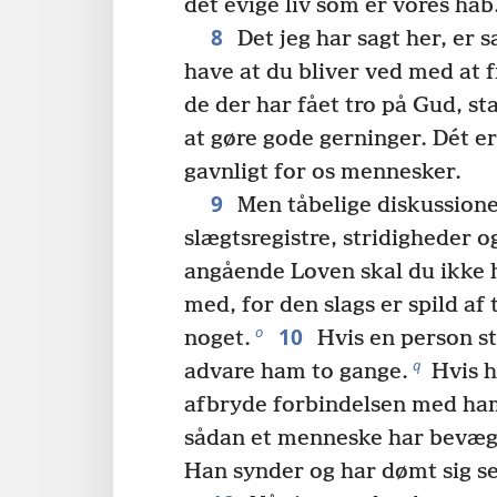
det evige liv som er vores håb
8
Det jeg har sagt her, er s
have at du bliver ved med at 
de der har fået tro på Gud, s
at gøre gode gerninger. Dét e
gavnligt for os mennesker.
9
Men tåbelige diskussione
slægtsregistre, stridigheder o
angående Loven skal du ikke 
med, for den slags er spild af t
10
o
noget.
Hvis en person st
q
advare ham to gange.
Hvis h
afbryde forbindelsen med ha
sådan et menneske har bevæge
Han synder og har dømt sig se