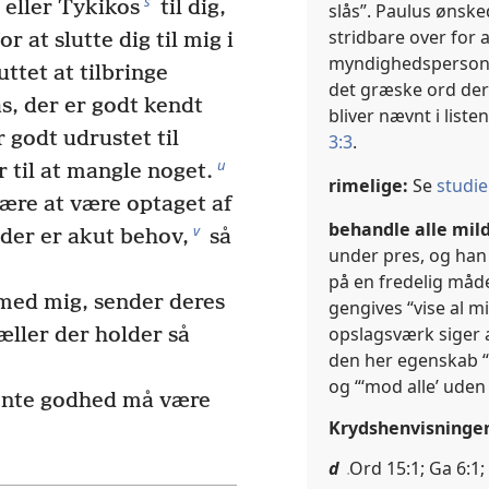
s
eller Tykikos
til dig,
slås”. Paulus ønske
stridbare over for 
r at slutte dig til mig i
myndighedspersone
uttet at tilbringe
det græske ord der
s, der er godt kendt
bliver nævnt i liste
 godt udrustet til
3:3
.
u
 til at mangle noget.
rimelige:
Se
studien
lære at være optaget af
behandle alle mild
v
der er akut behov,
så
under pres, og han
på en fredelig måd
med mig, sender deres
gengives “vise al m
opslagsværk siger at
fæller der holder så
den her egenskab “i
og “‘mod alle’ uden
jente godhed må være
Krydshenvisninge
d
Ord 15:1; Ga 6:1; 