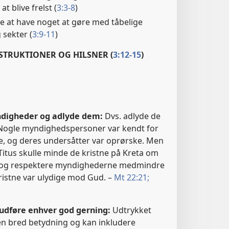
at blive frelst (
3:3-8
)
e at have noget at gøre med tåbelige
 sekter (
3:9-11
)
NSTRUKTIONER OG HILSNER (
3:12-15
)
ndigheder og adlyde dem:
Dvs. adlyde de
 Nogle myndighedspersoner var kendt for
e, og deres undersåtter var oprørske. Men
Titus skulle minde de kristne på Kreta om
de og respektere myndighederne medmindre
ristne var ulydige mod Gud. –
Mt 22:21;
.
 udføre enhver god gerning:
Udtrykket
en bred betydning og kan inkludere