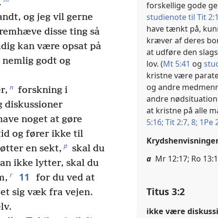
.
forskellige gode ge
studienote til Tit 2:
andt, og jeg vil gerne
have tænkt på, ku
fremhæve disse ting så
kræver af deres bor
tadig kan være opsat på
at udføre den slag
r nemlig godt og
lov. (
Mt 5:41
og
stu
kristne være parate
og andre medmennes
n
r,
forskning i
andre nødsituatione
g diskussioner
at kristne på alle 
have noget at gøre
5:16;
Tit 2:7, 8;
1Pe 2
id og fører ikke til
Krydshenvisninge
p
øtter en sekt,
skal du
a
Mr 12:17; Ro 13:1
an ikke lytter, skal du
11
r
m,
for du ved at
Titus 3:2
t sig væk fra vejen.
lv.
ikke være diskuss