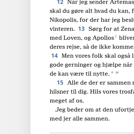
12
Når jeg sender Artemas 
skal du gøre alt hvad du kan, fo
Nikopolis, for der har jeg besl
13
vinteren.
Sørg for at Zena
t
med Loven, og Apollos
bliver
deres rejse, så de ikke kommer
14
Men vores folk skal også 
gode gerninger og hjælpe når 
w
*
de kan være til nytte.
15
Alle de der er sammen 
hilsner til dig. Hils vores tros
meget af os.
Jeg beder om at den ufort
med jer alle sammen.