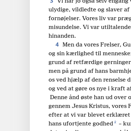
3
Vi har jo også selv engang 
ulydige, vildledte og slaver af
fornøjelser. Vores liv var pr
misundelse. Vi var utiltalen
hinanden.
4
Men da vores Frelser, Gu
og sin kærlighed til mennesk
grund af retfærdige gerninger
men på grund af hans barmhje
os ved hjælp af den renselse de
og ved at gøre os nye i kraft a
Denne ånd øste han ud over o
gennem Jesus Kristus, vores F
efter at vi var blevet erklæret
k
hans ufortjente godhed
– ku