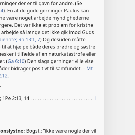
rninger der er til gavn for andre. (Se
14
). En af de gode gerninger Paulus kan
nne være noget arbejde myndighederne
gere. Det var ikke et problem for kristne
s arbejde så længe det ikke gik imod Guds
dienote;
Ro 13:1,
7
) Og desuden måtte
 til at hjælpe både deres brødre og søstre
ker i tilfælde af en naturkatastrofe eller
r. (
Ga 6:10
) Den slags gerninger ville vise
måder bidrager positivt til samfundet. –
Mt
:12
.
r
; 1Pe 2:13, 14
ionslystne:
Bogst.: “ikke være nogle der vil