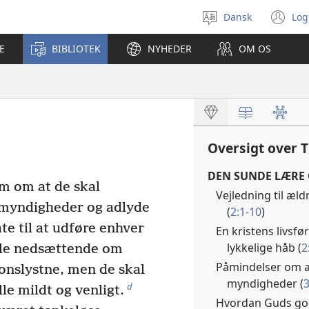
Dansk
Log
Vælg
(å
sprog
ny
E
BIBLIOTEK
NYHEDER
OM OS
vi
Oversigt over T
DEN SUNDE LÆRE 
m om at de skal
Vejledning til æld
 myndigheder og adlyde
(
2:1-10
)
te til at udføre enhver
En kristens livsfø
lykkelige håb (
2
ale nedsættende om
Påmindelser om a
onslystne, men de skal
myndigheder (
3
d
le mildt og venligt.
Hvordan Guds god