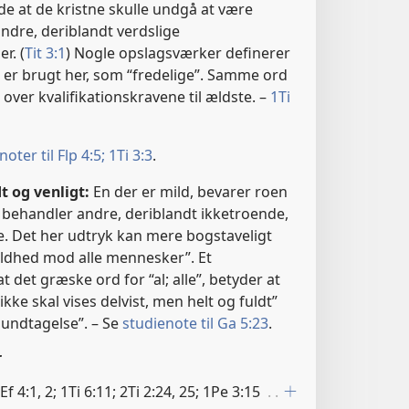
de at de kristne skulle undgå at være
andre, deriblandt verdslige
r. (
Tit 3:1
) Nogle opslagsværker definerer
 er brugt her, som “fredelige”. Samme ord
n over kvalifikationskravene til ældste. –
1Ti
oter til Flp 4:5;
1Ti 3:3
.
t og venligt:
En der er mild, bevarer roen
 behandler andre, deriblandt ikketroende,
e. Det her udtryk kan mere bogstaveligt
ildhed mod alle mennesker”. Et
 det græske ord for “al; alle”, betyder at
kke skal vises delvist, men helt og fuldt”
 undtagelse”. – Se
studienote til Ga 5:23
.
r
Ef 4:1, 2; 1Ti 6:11; 2Ti 2:24, 25; 1Pe 3:15