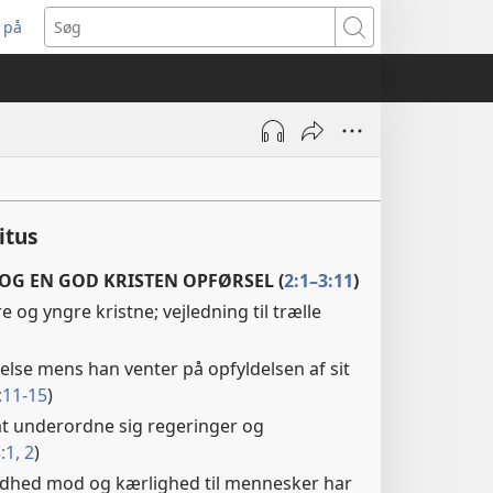
 på
bner
Søg
t
ndue)
itus
OG EN GOD KRISTEN OPFØRSEL (
2:1–3:11
)
re og yngre kristne; vejledning til trælle
relse mens han venter på opfyldelsen af sit
:11-15
)
t underordne sig regeringer og
:1, 2
)
hed mod og kærlighed til mennesker har