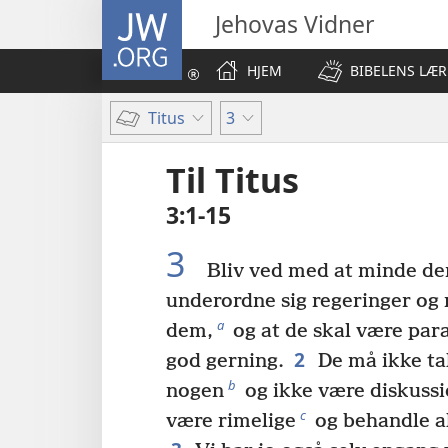
JW.ORG
Jehovas Vidner
HJEM
BIBELENS LÆR
Titus
3
Til Titus
3:1-15
3
Bliv ved med at minde de
underordne sig regeringer og
a
dem,
og at de skal være para
2
god gerning.
De må ikke t
b
nogen
og ikke være diskussi
c
være rimelige
og behandle al