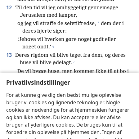
12
Til den tid vil jeg omhyggeligt gennemsøge
Jerusalem med lamper,
*
og jeg vil straffe de selvtilfredse,
dem der i
deres hjerte siger:
‘Jehova vil hverken gøre noget godt eller
q
noget ondt.’
13
Deres rigdom vil blive taget fra dem, og deres
r
huse vil blive ødelagt.
De vil bygge huse, men kommer ikke til at bo i
dem;
Privatlivsindstillinger
de vil plante vingårde, men kommer ikke til at
s
For at kunne give dig den bedst mulige oplevelse
drikke vinen.
bruger vi cookies og lignende teknologier. Nogle
t
14
Jehovas store dag er nær!
cookies er nødvendige for at hjemmesiden fungerer
*
Den er nær, og den nærmer sig
meget
og kan ikke afvises. Du kan acceptere eller afvise
u
hurtigt!
brugen af yderligere cookies. De bruges kun til at
v
Lyden af Jehovas dag er bitter.
forbedre din oplevelse på hjemmesiden. Ingen af
w
Den dag vil krigeren råbe højt.