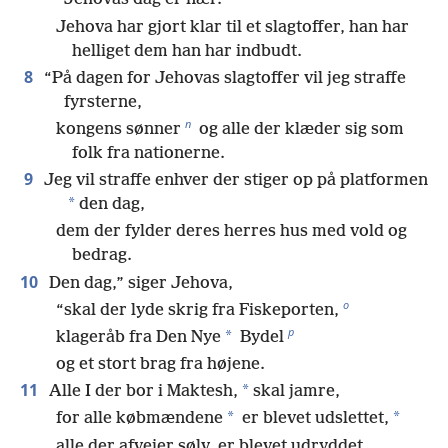
Jehova har gjort klar til et slagtoffer, han har
helliget dem han har indbudt.
8
“På dagen for Jehovas slagtoffer vil jeg straffe
fyrsterne,
n
kongens sønner
og alle der klæder sig som
folk fra nationerne.
9
Jeg vil straffe enhver der stiger op på platformen
*
den dag,
dem der fylder deres herres hus med vold og
bedrag.
10
Den dag,” siger Jehova,
o
“skal der lyde skrig fra Fiskeporten,
p
*
klageråb fra Den Nye
Bydel
og et stort brag fra højene.
11
*
Alle I der bor i Maktesh,
skal jamre,
*
*
for alle købmændene
er blevet udslettet,
alle der afvejer sølv, er blevet udryddet.