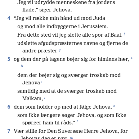
Jeg vil udrydde menneskene fra jordens
flade,” siger Jehova.
4
“Jeg vil række min hånd ud mod Juda
og mod alle indbyggerne i Jerusalem.
f
Fra dette sted vil jeg slette alle spor af Baal,
udslette afgudspræsternes navne og fjerne de
g
andre præster
5
*
og dem der på tagene bøjer sig for himlens hær,
h
dem der bøjer sig og sværger troskab mod
i
Jehova
samtidig med at de sværger troskab mod
j
Malkam,
k
6
dem som holder op med at følge Jehova,
som ikke længere søger Jehova, og som ikke
l
spørger ham til råds.”
7
Vær stille for Den Suveræne Herre Jehova, for
m
Jehovas dag er nær.