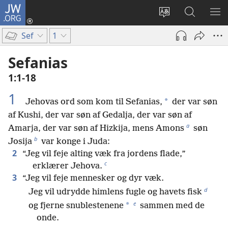
JW.ORG
Log
på
Vælg
Søg
VIS
(åbner
sprog
på
ME
Sef
1
nyt
JW.ORG
vindue)
Sefanias
1:1-18
1
*
Jehovas ord som kom til Sefanias,
der var søn
af Kushi, der var søn af Gedalja, der var søn af
a
Amarja, der var søn af Hizkija, mens Amons
søn
b
Josija
var konge i Juda:
2
“Jeg vil feje alting væk fra jordens flade,”
c
erklærer Jehova.
3
“Jeg vil feje mennesker og dyr væk.
d
Jeg vil udrydde himlens fugle og havets fisk
e
*
og fjerne snublestenene
sammen med de
onde.