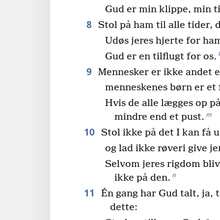
Gud er min klippe, min ti
8
Stol på ham til alle tider, 
Udøs jeres hjerte for ha
Gud er en tilflugt for os.
9
Mennesker er ikke andet e
menneskenes børn er et 
Hvis de alle lægges op p
m
mindre end et pust.
10
Stol ikke på det I kan få 
og lad ikke røveri give je
Selvom jeres rigdom blive
n
ikke på den.
11
Én gang har Gud talt, ja, 
dette:
o