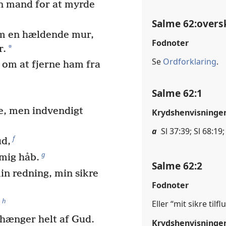
en mand for at myrde
Salme 62:oversk
 som en hældende mur,
Fodnoter
*
r.
Se
Ordforklaring
.
om at fjerne ham fra
Salme 62:1
e, men indvendigt
Krydshenvisninge
a
Sl 37:39; Sl 68:19
f
ud,
g
 mig håb.
Salme 62:2
in redning, min sikre
Fodnoter
h
.
Eller “mit sikre tilf
hænger helt af Gud.
Krydshenvisninge