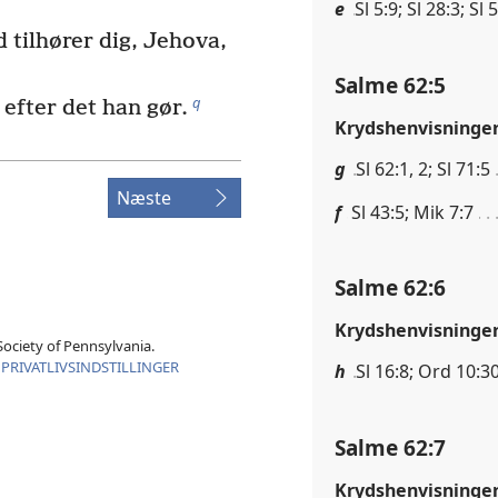
e
Sl 5:9; Sl 28:3; Sl 
 tilhører dig, Jehova,
Salme 62:5
q
efter det han gør.
Krydshenvisninge
g
Sl 62:1, 2; Sl 71:5
Næste
f
Sl 43:5; Mik 7:7
Salme 62:6
Krydshenvisninge
ociety of Pennsylvania.
|
PRIVATLIVSINDSTILLINGER
h
Sl 16:8; Ord 10:3
Salme 62:7
Krydshenvisninge