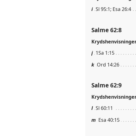
i
Sl 95:1; Esa 26:4
Salme 62:8
Krydshenvisninge
j
1Sa 1:15
k
Ord 14:26
Salme 62:9
Krydshenvisninge
l
Sl 60:11
m
Esa 40:15