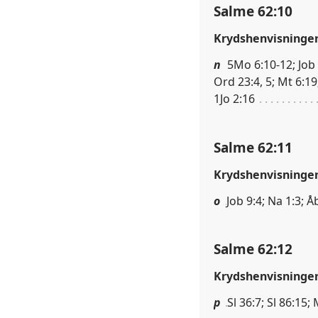
Salme 62:10
Krydshenvisninge
n
5Mo 6:10-12; Job 
Ord 23:4, 5; Mt 6:19
1Jo 2:16
Salme 62:11
Krydshenvisninge
o
Job 9:4; Na 1:3; Å
Salme 62:12
Krydshenvisninge
p
Sl 36:7; Sl 86:15;