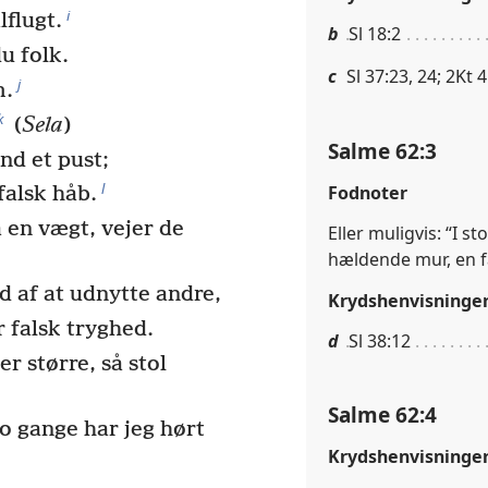
i
lflugt.
b
Sl 18:2
du folk.
c
Sl 37:23, 24; 2Kt 4
j
m.
k
(
Sela
)
Salme 62:3
nd et pust;
l
Fodnoter
falsk håb.
å en vægt, vejer de
Eller muligvis: “I 
hældende mur, en f
ud af at udnytte andre,
Krydshenvisninge
r falsk tryghed.
d
Sl 38:12
r større, så stol
Salme 62:4
to gange har jeg hørt
Krydshenvisninge