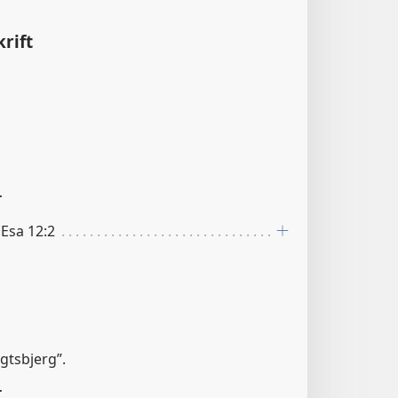
rift
r
; Esa 12:2
lugtsbjerg”.
r