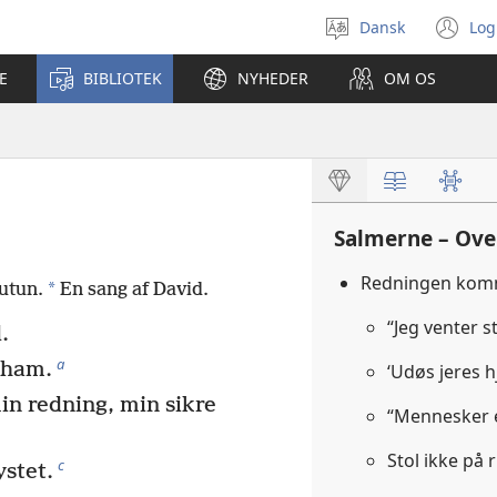
Dansk
Log
Vælg
(å
sprog
ny
E
BIBLIOTEK
NYHEDER
OM OS
vi
Salmerne – Ove
Redningen kom
*
utun.
En sang af David.
“Jeg venter s
.
a
 ham.
‘Udøs jeres h
in redning, min sikre
“Mennesker e
Stol ikke på
c
ystet.