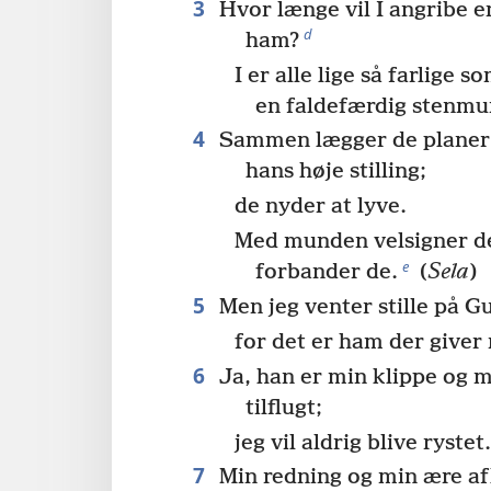
3
Hvor længe vil I angribe 
d
ham?
I er alle lige så farlige
en faldefærdig stenmu
4
Sammen lægger de planer 
hans høje stilling;
de nyder at lyve.
Med munden velsigner d
e
forbander de.
(
Sela
)
5
Men jeg venter stille på G
for det er ham der giver
6
Ja, han er min klippe og m
tilflugt;
jeg vil aldrig blive rystet
7
Min redning og min ære af