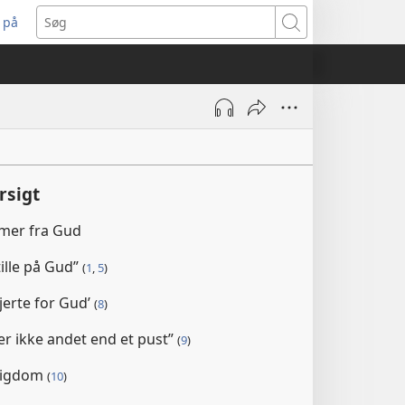
 på
bner
Søg
t
ndue)
rsigt
mer fra Gud
tille på Gud”
(
1
,
5
)
jerte for Gud’
(
8
)
r ikke andet end et pust”
(
9
)
 rigdom
(
10
)