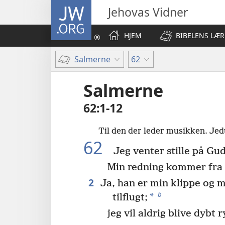
JW.ORG
Jehovas Vidner
HJEM
BIBELENS LÆR
Salmerne
62
Salmerne
62:1-12
Til den der leder musikken. Jed
62
Jeg venter stille på Gud
Min redning kommer fra
2
Ja, han er min klippe og m
b
*
tilflugt;
jeg vil aldrig blive dybt r