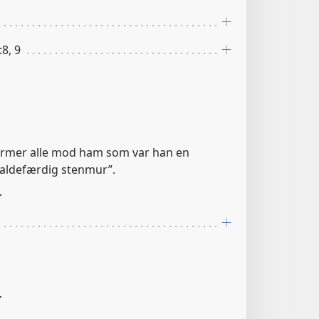
:8, 9
stormer alle mod ham som var han en
aldefærdig stenmur”.
r
r