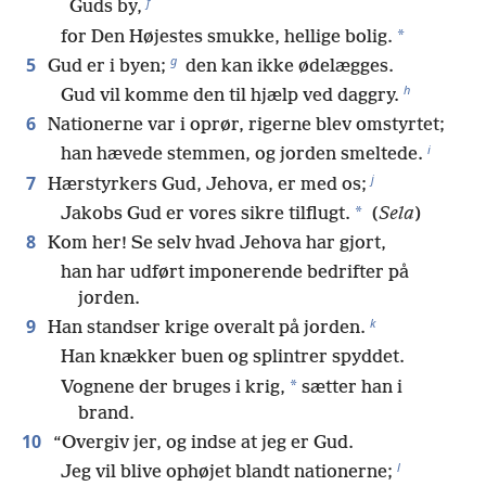
f
Guds by,
*
for Den Højestes smukke, hellige bolig.
g
5
Gud er i byen;
den kan ikke ødelægges.
h
Gud vil komme den til hjælp ved daggry.
6
Nationerne var i oprør, rigerne blev omstyrtet;
i
han hævede stemmen, og jorden smeltede.
j
7
Hærstyrkers Gud, Jehova, er med os;
*
Jakobs Gud er vores sikre tilflugt.
(
Sela
)
8
Kom her! Se selv hvad Jehova har gjort,
han har udført imponerende bedrifter på
jorden.
k
9
Han standser krige overalt på jorden.
Han knækker buen og splintrer spyddet.
*
Vognene der bruges i krig,
sætter han i
brand.
10
“Overgiv jer, og indse at jeg er Gud.
l
Jeg vil blive ophøjet blandt nationerne;