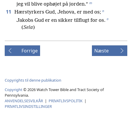
m
jeg vil blive ophøjet på jorden.”
n
11
Hærstyrkers Gud, Jehova, er med os;
o
Jakobs Gud er en sikker tilflugt for os.
(
Sela
)
Forrige
Næste
Copyrights til denne publikation
Copyright
©
2026
Watch Tower Bible and Tract Society of
Pennsylvania.
ANVENDELSESVILKÅR
|
PRIVATLIVSPOLITIK
|
PRIVATLIVSINDSTILLINGER