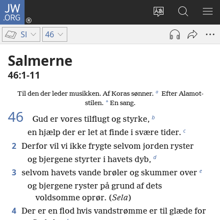
JW.ORG
Log
på
Vælg
Søg
VIS
(åbner
sprog
på
ME
Sl
46
nyt
JW.ORG
vindue)
Salmerne
46:1-11
a
Til den der leder musikken. Af Koras sønner.
Efter Alamot-
*
stilen.
En sang.
46
b
Gud er vores tilflugt og styrke,
c
en hjælp der er let at finde i svære tider.
2
Derfor vil vi ikke frygte selvom jorden ryster
d
og bjergene styrter i havets dyb,
e
3
selvom havets vande brøler og skummer over
og bjergene ryster på grund af dets
voldsomme oprør. (
Sela
)
4
Der er en flod hvis vandstrømme er til glæde for