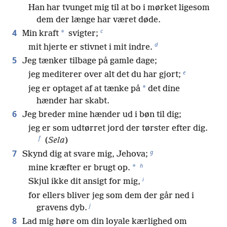
Han har tvunget mig til at bo i mørket ligesom
dem der længe har været døde.
c
4
*
Min kraft
svigter;
d
mit hjerte er stivnet i mit indre.
5
Jeg tænker tilbage på gamle dage;
e
jeg mediterer over alt det du har gjort;
*
jeg er optaget af at tænke på
det dine
hænder har skabt.
6
Jeg breder mine hænder ud i bøn til dig;
jeg er som udtørret jord der tørster efter dig.
f
(
Sela
)
g
7
Skynd dig at svare mig, Jehova;
h
*
mine kræfter er brugt op.
i
Skjul ikke dit ansigt for mig,
for ellers bliver jeg som dem der går ned i
j
gravens dyb.
8
Lad mig høre om din loyale kærlighed om