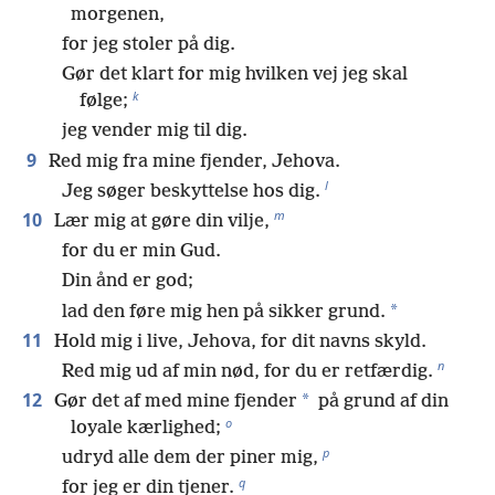
morgenen,
for jeg stoler på dig.
Gør det klart for mig hvilken vej jeg skal
k
følge;
jeg vender mig til dig.
9
Red mig fra mine fjender, Jehova.
l
Jeg søger beskyttelse hos dig.
m
10
Lær mig at gøre din vilje,
for du er min Gud.
Din ånd er god;
*
lad den føre mig hen på sikker grund.
11
Hold mig i live, Jehova, for dit navns skyld.
n
Red mig ud af min nød, for du er retfærdig.
12
*
Gør det af med mine fjender
på grund af din
o
loyale kærlighed;
p
udryd alle dem der piner mig,
q
for jeg er din tjener.