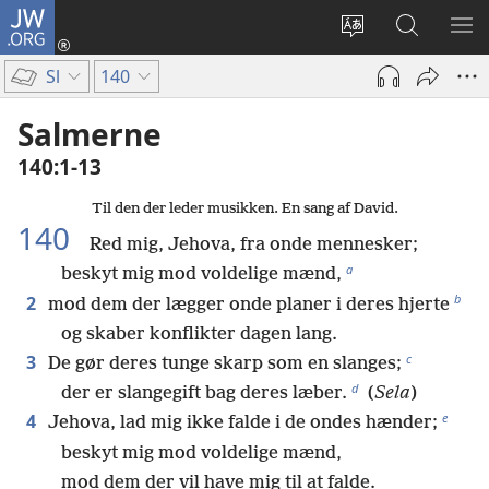
JW.ORG
Log
på
Vælg
Søg
VIS
(åbner
sprog
på
ME
Sl
140
nyt
JW.ORG
vindue)
Salmerne
140:1-13
Til den der leder musikken. En sang af David.
140
Red mig, Jehova, fra onde mennesker;
a
beskyt mig mod voldelige mænd,
b
2
mod dem der lægger onde planer i deres hjerte
og skaber konflikter dagen lang.
c
3
De gør deres tunge skarp som en slanges;
d
der er slangegift bag deres læber.
(
Sela
)
e
4
Jehova, lad mig ikke falde i de ondes hænder;
beskyt mig mod voldelige mænd,
mod dem der vil have mig til at falde.