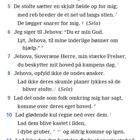
5
De stolte sætter en skjult fælde op for mig;
f
med reb breder de et net ud langs stien.
g
De lægger snarer for mig.
(
Sela
)
6
Jeg siger til Jehova: “Du er min Gud.
Lyt, Jehova, til mine inderlige bønner om
h
hjælp.”
7
Jehova, Suveræne Herre, min stærke Frelser,
i
du beskytter mit hoved på kampens dag.
8
Jehova, opfyld ikke de ondes ønsker.
Lad ikke deres skumle planer lykkes så de
j
bliver stolte.
(
Sela
)
9
Lad det onde som folk omkring mig har sagt,
k
komme over deres eget hoved.
l
10
Lad glødende kul regne ned over dem.
Lad dem blive kastet i ilden,
m
*
i dybe gruber,
og aldrig komme op igen.