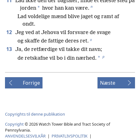
11
Lad ikke den der bagtaler, finde et eneste sted på
n
*
jorden
hvor han kan være.
Lad voldelige mænd blive jaget og ramt af
ondt.
12
Jeg ved at Jehova vil forsvare de svage
o
og skaffe de fattige deres ret.
13
Ja, de retfærdige vil takke dit navn;
p
*
de retskafne vil bo i din nærhed.
Forrige
Næste
Copyrights til denne publikation
Copyright
©
2026
Watch Tower Bible and Tract Society of
Pennsylvania.
ANVENDELSESVILKÅR
|
PRIVATLIVSPOLITIK
|