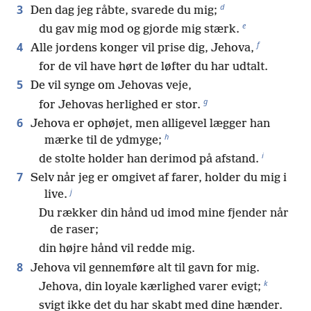
d
3
Den dag jeg råbte, svarede du mig;
e
du gav mig mod og gjorde mig stærk.
f
4
Alle jordens konger vil prise dig, Jehova,
for de vil have hørt de løfter du har udtalt.
5
De vil synge om Jehovas veje,
g
for Jehovas herlighed er stor.
6
Jehova er ophøjet, men alligevel lægger han
h
mærke til de ydmyge;
i
de stolte holder han derimod på afstand.
7
Selv når jeg er omgivet af farer, holder du mig i
j
live.
Du rækker din hånd ud imod mine fjender når
de raser;
din højre hånd vil redde mig.
8
Jehova vil gennemføre alt til gavn for mig.
k
Jehova, din loyale kærlighed varer evigt;
svigt ikke det du har skabt med dine hænder.