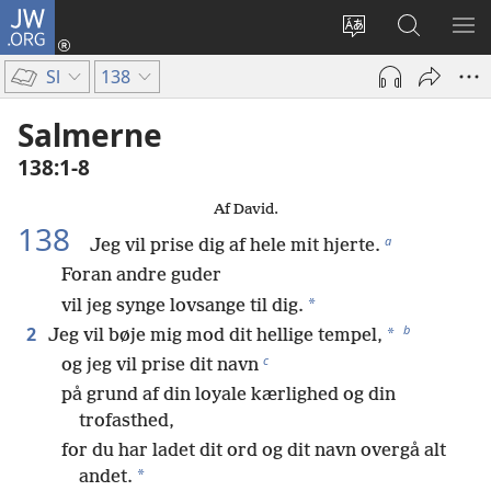
JW.ORG
Log
på
Vælg
Søg
VIS
(åbner
sprog
på
ME
Sl
138
nyt
JW.ORG
vindue)
Salmerne
138:1-8
Af David.
138
a
Jeg vil prise dig af hele mit hjerte.
Foran andre guder
*
vil jeg synge lovsange til dig.
b
2
*
Jeg vil bøje mig mod dit hellige tempel,
c
og jeg vil prise dit navn
på grund af din loyale kærlighed og din
trofasthed,
for du har ladet dit ord og dit navn overgå alt
*
andet.