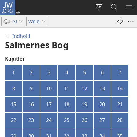
JW.ORG
Log
på
Vælg
Søg
VIS
(åbner
sprog
på
ME
Sl
Vælg
nyt
JW.ORG
vindue)
Indhold
Salmernes Bog
Kapitler
1
2
3
4
5
6
7
8
9
10
11
12
13
14
15
16
17
18
19
20
21
22
23
24
25
26
27
28
29
30
31
32
33
34
35