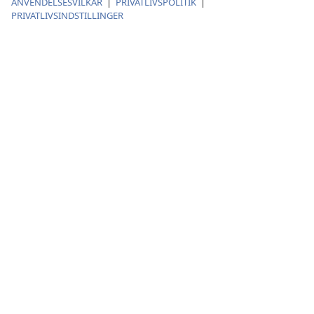
ANVENDELSESVILKÅR
|
PRIVATLIVSPOLITIK
|
PRIVATLIVSINDSTILLINGER