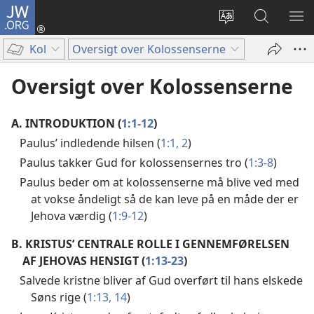
JW.ORG
Log
på
Vælg
Søg
VIS
(åbner
sprog
på
ME
Kol
Oversigt over Kolossenserne
nyt
JW.ORG
vindue)
Oversigt over Kolossenserne
A.
INTRODUKTION (
1:1-12
)
Paulus’ indledende hilsen (
1:1, 2
)
Paulus takker Gud for kolossensernes tro (
1:3-8
)
Paulus beder om at kolossenserne må blive ved med
at vokse åndeligt så de kan leve på en måde der er
Jehova værdig (
1:9-12
)
B.
KRISTUS’ CENTRALE ROLLE I GENNEMFØRELSEN
AF JEHOVAS HENSIGT (
1:13-23
)
Salvede kristne bliver af Gud overført til hans elskede
Søns rige (
1:13, 14
)