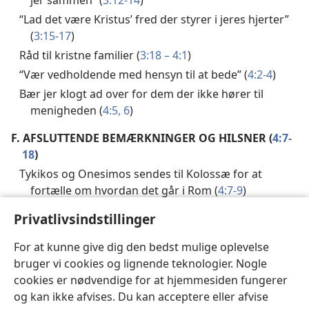
“Lad det være Kristus’ fred der styrer i jeres hjerter”
(
3:15-17
)
Råd til kristne familier (
3:18 – 4:1
)
“Vær vedholdende med hensyn til at bede” (
4:2-4
)
Bær jer klogt ad over for dem der ikke hører til
menigheden (
4:5, 6
)
F.
AFSLUTTENDE BEMÆRKNINGER OG HILSNER (
4:7-
18
)
Tykikos og Onesimos sendes til Kolossæ for at
fortælle om hvordan det går i Rom (
4:7-9
)
Paulus og hans medarbejdere sender hilsner (
4:10-
Privatlivsindstillinger
17
)
Paulus’ afsluttende hilsen og ønsker (
4:18
)
For at kunne give dig den bedst mulige oplevelse
bruger vi cookies og lignende teknologier. Nogle
cookies er nødvendige for at hjemmesiden fungerer
og kan ikke afvises. Du kan acceptere eller afvise
Forrige
Næste