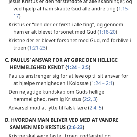
Jesus Kristus er den førstefødte af alle skabninger, og
ved hjælp af ham skabte Gud alle andre ting (
1:15-
17
)
Kristus er “den der er først i alle ting”, og gennem
ham er alt blevet forsonet med Gud (
1:18-20
)
Kristne der er blevet forsonet med Gud, må forblive i
troen (
1:21-23
)
C.
PAULUS’ ANSVAR FOR AT GØRE DEN HELLIGE
HEMMELIGHED KENDT (
1:24 – 2:5
)
Paulus anstrenger sig for at leve op til sit ansvar for
at hjælpe menigheden i Kolossæ (
1:24 – 2:1
)
Den nøjagtige kundskab om Guds hellige
hemmelighed, nemlig Kristus (
2:2, 3
)
Advarsel mod at lytte til falsk lære (
2:4, 5
)
D.
HVORDAN MAN BLIVER VED MED AT VANDRE
SAMMEN MED KRISTUS (
2:6-23
)
Kristne skal være faste i troen, rodfæstet og