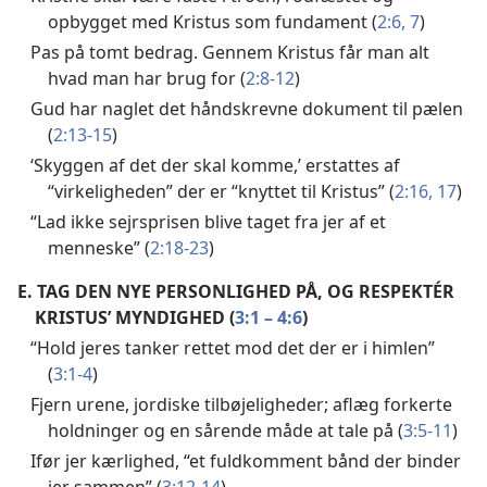
opbygget med Kristus som fundament (
2:6, 7
)
Pas på tomt bedrag. Gennem Kristus får man alt
hvad man har brug for (
2:8-12
)
Gud har naglet det håndskrevne dokument til pælen
(
2:13-15
)
‘Skyggen af det der skal komme,’ erstattes af
“virkeligheden” der er “knyttet til Kristus” (
2:16, 17
)
“Lad ikke sejrsprisen blive taget fra jer af et
menneske” (
2:18-23
)
E.
TAG DEN NYE PERSONLIGHED PÅ, OG RESPEKTÉR
KRISTUS’ MYNDIGHED (
3:1 – 4:6
)
“Hold jeres tanker rettet mod det der er i himlen”
(
3:1-4
)
Fjern urene, jordiske tilbøjeligheder; aflæg forkerte
holdninger og en sårende måde at tale på (
3:5-11
)
Ifør jer kærlighed, “et fuldkomment bånd der binder
jer sammen” (
3:12-14
)