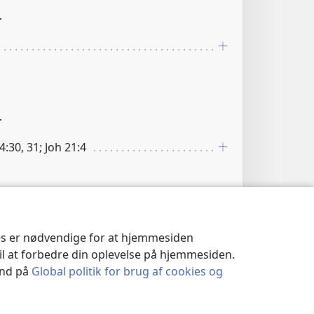
r
r
4:30, 31; Joh 21:4
note til Joh 5:2
.
ies er nødvendige for at hjemmesiden
sk
ord der betyder “min lærer”. Nogle
til at forbedre din oplevelse på hjemmesiden.
var en form der udtrykte større respekt
 ind på
Global politik for brug af cookies og
lighed end formen “rabbi”. Men her og i
Joh
annes blot begge titler med
lærer.