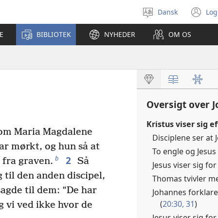
Dansk
Log
Vælg
(å
sprog
ny
E
BIBLIOTEK
NYHEDER
OM OS
vi
Oversigt over 
Kristus viser sig e
kom Maria Magdalene
Disciplene ser at 
r mørkt, og hun så at
To engle og Jesus
2
b
 fra graven.
Så
Jesus viser sig for
 til den anden discipel,
Thomas tvivler me
agde til dem: “De har
Johannes forklare
(
20:30, 31
)
 vi ved ikke hvor de
Jesus viser sig for