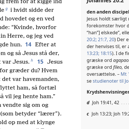
Johannes 20:2
g frem for at kigge ind
g
le
i hvidt sidde der
den anden discipel
ed hovedet og en ved
Jesus holdt særligt
forekomster hvor de
nde: “Kvinde, hvorfor
“han”] elskede”, ell
in Herre, og jeg ved
20:2;
21:7,
20
) Der 
14
agde hun.
Efter at
der henvises til, e
m og så Jesus stå der,
13:23;
18:15
). I de
græske ord
agapao
15
h
 var Jesus.
Jesus
græske ord
fileo,
de
orfor græder du? Hvem
oversættelse. –
Mt 
at det var havemanden,
se
studienoter til Jo
flyttet ham, så fortæl
Krydshenvisninge
å vil jeg hente ham.”
d
Joh 19:41, 42
 vendte sig om og
(som betyder “lærer”).
c
Joh 13:23; Joh 19:
old op med at klynge