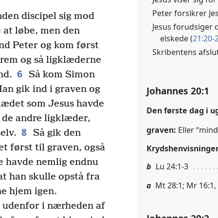
Peter forsikrer J
den discipel sig mod
Jesus forudsiger 
 at løbe, men den
elskede (
21:20-
end Peter og kom først
Skribentens afsl
frem og så ligklæderne
6
nd.
Så kom Simon
an gik ind i graven og
Johannes 20:1
ædet som Jesus havde
Den første dag i u
 de andre ligklæder,
graven:
Eller “mind
8
elv.
Så gik den
 først til graven, også
Krydshenvisninge
 havde nemlig endnu
b
Lu 24:1-3
at han skulle opstå fra
a
Mt 28:1; Mr 16:1,
ne hjem igen.
 udenfor i nærheden af