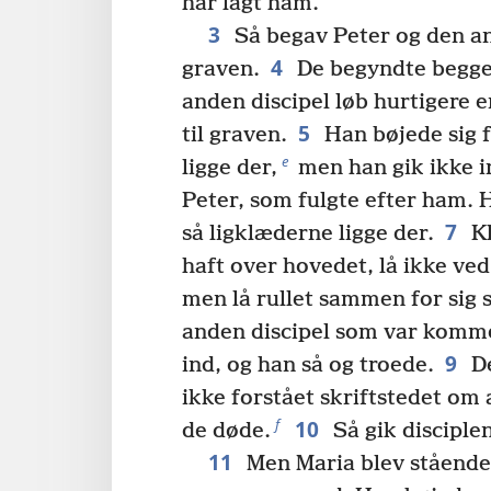
har lagt ham.”
3
Så begav Peter og den an
4
graven.
De begyndte begge
anden discipel løb hurtigere 
5
til graven.
Han bøjede sig 
e
ligge der,
men han gik ikke i
Peter, som fulgte efter ham. H
7
så ligklæderne ligge der.
Kl
haft over hovedet, lå ikke ved
men lå rullet sammen for sig s
anden discipel som var kommet
9
ind, og han så og troede.
De
ikke forstået skriftstedet om 
10
f
de døde.
Så gik disciple
11
Men Maria blev stående