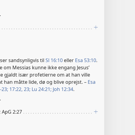
r
er sandsynligvis til
Sl 16:10
eller
Esa 53:10
.
ne om Messias kunne ikke engang Jesus’
te gjaldt især profetierne om at han ville
at han måtte lide, dø og blive oprejst. –
Esa
-23;
17:22, 23;
Lu 24:21;
Joh 12:34
.
r
; ApG 2:27