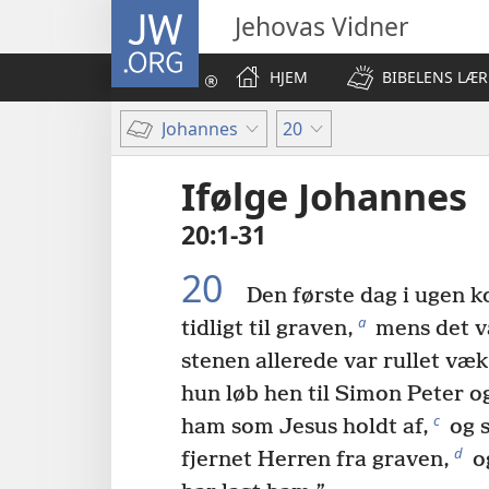
JW.ORG
Jehovas Vidner
HJEM
BIBELENS LÆR
Johannes
20
Ifølge Johannes
20:1-31
20
Den første dag i ugen 
a
tidligt til graven,
mens det va
stenen allerede var rullet væk
hun løb hen til Simon Peter og
c
ham som Jesus holdt af,
og s
d
fjernet Herren fra graven,
og