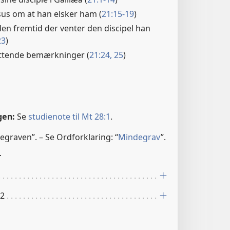
esus om at han elsker ham (
21:15-19
)
den fremtid der venter den discipel han
23
)
uttende bemærkninger (
21:24, 25
)
gen:
Se
studienote til Mt 28:1
.
egraven”. – Se Ordforklaring: “
Mindegrav
”.
r
 2