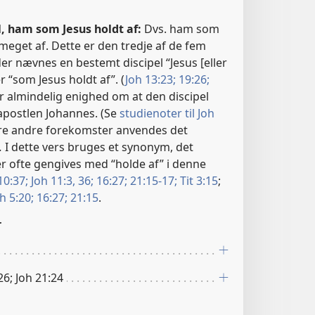
, ham som Jesus holdt af:
Dvs. ham som
 meget af. Dette er den tredje af de fem
r nævnes en bestemt discipel “Jesus [eller
er “som Jesus holdt af”. (
Joh 13:23;
19:26;
er almindelig enighed om at den discipel
r apostlen Johannes. (Se
studienoter til Joh
 fire andre forekomster anvendes det
.
I dette vers bruges et synonym, det
r ofte gengives med “holde af” i denne
10:37;
Joh 11:3,
36;
16:27;
21:15-17;
Tit 3:15
;
h 5:20;
16:27;
21:15
.
r
26; Joh 21:24