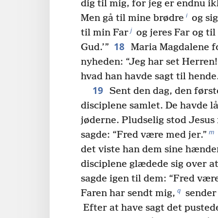
dig til mig, for jeg er endnu ik
i
Men gå til mine brødre
og sig
j
til min Far
og jeres Far og ti
18
Gud.’”
Maria Magdalene fo
nyheden: “Jeg har set Herren
hvad han havde sagt til hende
19
Sent den dag, den første
disciplene samlet. De havde lå
jøderne. Pludselig stod Jesus
m
sagde: “Fred være med jer.”
det viste han dem sine hænder
disciplene glædede sig over a
sagde igen til dem: “Fred vær
q
Faren har sendt mig,
sender 
Efter at have sagt det pusted