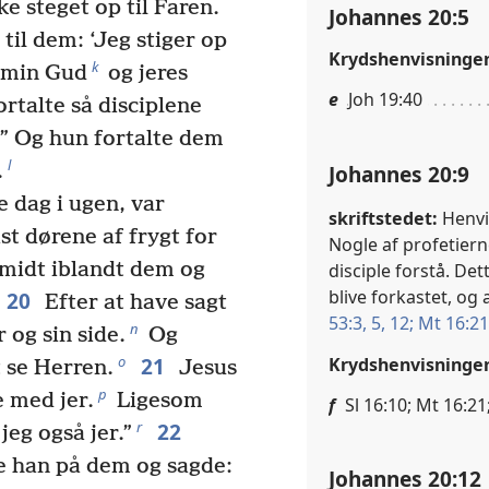
ke steget op til Faren.
Johannes 20:5
 til dem: ‘Jeg stiger op
Krydshenvisninge
k
l min Gud
og jeres
e
Joh 19:40
rtalte så disciplene
!” Og hun fortalte dem
l
Johannes 20:9
.
 dag i ugen, var
skriftstedet:
Henvis
st dørene af frygt for
Nogle af profetier
 midt iblandt dem og
disciple forstå. Det
blive forkastet, og 
20
Efter at have sagt
53:3,
5,
12;
Mt 16:21
n
 og sin side.
Og
21
o
Krydshenvisninge
t se Herren.
Jesus
p
e med jer.
Ligesom
f
Sl 16:10; Mt 16:21
22
r
jeg også jer.”
e han på dem og sagde:
Johannes 20:12