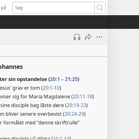
 på
bner
Søg
t
ndue)
Johannes
fter sin opstandelse (
20:1 – 21:25
)
Jesus’ grav er tom (
20:1-10
)
 viser sig for Maria Magdalene (
20:11-18
)
 sine disciple bag låste døre (
20:19-23
)
n bliver senere overbevist (
20:24-29
)
r formålet med “denne skriftrulle”
 sine disciple i Galilæa (
21:1-14
)