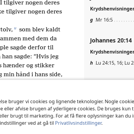
I tilgiver nogen deres
Krydshenvisninge
kke tilgiver nogen deres
g
Mr 16:5
u
tolv,
som blev kaldt
t sammen med dem da
Johannes 20:14
ple sagde derfor til
Krydshenvisninge
 han sagde: “Hvis jeg
h
Lu 24:15, 16; Lu 2
s hænder og stikker
 min hånd i hans side,
Johannes 20:16
w
å det.”
s disciple så igen
hebraisk:
Se
studie
else bruger vi cookies og lignende teknologier. Nogle cook
ar sammen med dem. Til
Rabbúni!:
Et
semiti
e eller afvise brugen af yderligere cookies. De bruges kun 
kom Jesus, og han stod
mener at
“rabbúni”
eller brugt til marketing. For at få flere oplysninger kan du
x
red være med jer.”
eller større hjerte
ndstillinger ved at gå til
Privatlivsindstillinger
.
homas: “Kom her med
1:38
oversætter Joh