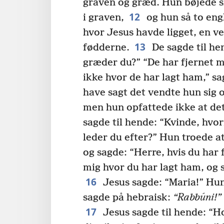
graven og græd. Hun bøjede si
12
i graven,
og hun så to eng
hvor Jesus havde ligget, en v
13
fødderne.
De sagde til he
græder du?” “De har fjernet m
ikke hvor de har lagt ham,” s
have sagt det vendte hun sig o
men hun opfattede ikke at det
sagde til hende: “Kvinde, hv
leder du efter?” Hun troede 
og sagde: “Herre, hvis du har 
mig hvor du har lagt ham, og s
16
Jesus sagde: “Maria!” Hun
sagde på hebraisk:
“Rabbúni!”
17
Jesus sagde til hende: “H