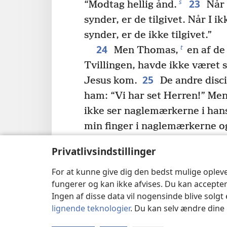
23
s
“Modtag hellig ånd.
Når 
synder, er de tilgivet. Når I i
synder, er de ikke tilgivet.”
24
t
Men Thomas,
en af de 
Tvillingen, havde ikke være
25
Jesus kom.
De andre disci
ham: “Vi har set Herren!” Men
ikke ser naglemærkerne i han
min finger i naglemærkerne og
v
vil jeg simpelthen ikke tro p
Privatlivsindstillinger
26
Otte dage senere var han
For at kunne give dig den bedst mulige oplev
samlet i huset, og Thomas v
fungerer og kan ikke afvises. Du kan accepter
trods for at dørene var låst, 
Ingen af disse data vil nogensinde blive solgt 
midt iblandt dem og sagde: “F
lignende teknologier
. Du kan selv ændre dine i
27
Derefter sagde han til T