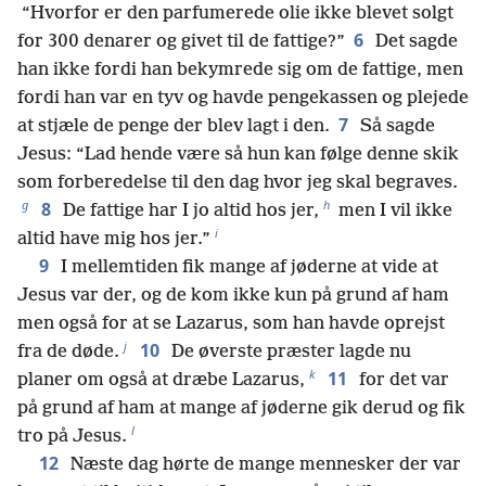
“Hvorfor er den parfumerede olie ikke blevet solgt
6
for 300 denarer og givet til de fattige?”
Det sagde
han ikke fordi han bekymrede sig om de fattige, men
fordi han var en tyv og havde pengekassen og plejede
7
at stjæle de penge der blev lagt i den.
Så sagde
Jesus: “Lad hende være så hun kan følge denne skik
som forberedelse til den dag hvor jeg skal begraves.
g
h
8
De fattige har I jo altid hos jer,
men I vil ikke
i
altid have mig hos jer.”
9
I mellemtiden fik mange af jøderne at vide at
Jesus var der, og de kom ikke kun på grund af ham
men også for at se Lazarus, som han havde oprejst
j
10
fra de døde.
De øverste præster lagde nu
k
11
planer om også at dræbe Lazarus,
for det var
på grund af ham at mange af jøderne gik derud og fik
l
tro på Jesus.
12
Næste dag hørte de mange mennesker der var