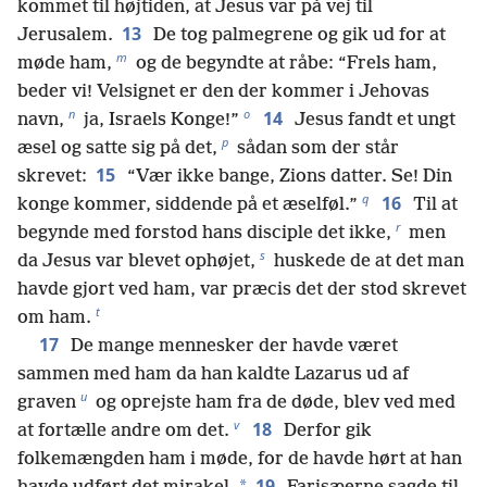
kommet til højtiden, at Jesus var på vej til
13
Jerusalem.
De tog palmegrene og gik ud for at
m
møde ham,
og de begyndte at råbe: “Frels ham,
beder vi! Velsignet er den der kommer i Jehovas
n
o
14
navn,
ja, Israels Konge!”
Jesus fandt et ungt
p
æsel og satte sig på det,
sådan som der står
15
skrevet:
“Vær ikke bange, Zions datter. Se! Din
q
16
konge kommer, siddende på et æselføl.”
Til at
r
begynde med forstod hans disciple det ikke,
men
s
da Jesus var blevet ophøjet,
huskede de at det man
havde gjort ved ham, var præcis det der stod skrevet
t
om ham.
17
De mange mennesker der havde været
sammen med ham da han kaldte Lazarus ud af
u
graven
og oprejste ham fra de døde, blev ved med
v
18
at fortælle andre om det.
Derfor gik
folkemængden ham i møde, for de havde hørt at han
19