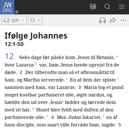
JW.ORG
Log
på
Vælg
Søg
VIS
(åbner
sprog
på
ME
Joh
12
nyt
JW.ORG
vindue)
Ifølge Johannes
12:1-50
12
a
Seks dage før påske kom Jesus til Betania,
b
hvor Lazarus
var, ham Jesus havde oprejst fra de
2
døde.
Der tilberedte man så et aftensmåltid til
c
*
ham, og Martha serverede.
En af dem der spiste
3
sammen med ham, var Lazarus.
Maria tog et pund
meget kostbar parfumeret olie, ægte nardus, og
hældte den ud over Jesus’ fødder og tørrede dem
d
med sit hår.
Huset blev fyldt med duften af den
e
f
4
parfumerede olie.
Men Judas Iskariot,
en af
5
hans disciple, som snart ville forråde ham, sagde: