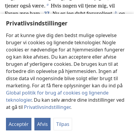
a
tjener også være.
Hvis nogen vil tjene mig, vil
b
27
Faren ære ham.
Nu er jeg dybt foruroliget,
og
c
hvad skal jeg sige? Far, red mig ud af denne time.
Privatlivsindstillinger
28
Dog, det er derfor jeg er kommet til denne time.
For at kunne give dig den bedst mulige oplevelse
d
Far, ophøj dit navn.” Så lød der en stemme
fra
bruger vi cookies og lignende teknologier. Nogle
e
himlen: “Jeg har ophøjet det og vil ophøje det igen.”
cookies er nødvendige for at hjemmesiden fungerer
29
Folkemængden der stod der, hørte det og
og kan ikke afvises. Du kan acceptere eller afvise
sagde at det havde tordnet. Andre sagde: “En engel
brugen af yderligere cookies. De bruges kun til at
30
har talt til ham.”
Jesus sagde: “Den stemme lød
forbedre din oplevelse på hjemmesiden. Ingen af
f
31
ikke for min skyld, men for jeres skyld.
Nu
disse data vil nogensinde blive solgt eller brugt til
bliver denne verden dømt. Nu vil denne verdens
marketing. For at få flere oplysninger kan du ind på
g
h
32
hersker
blive kastet ud.
Men når jeg bliver
Global politik for brug af cookies og lignende
i
hævet op fra jorden,
vil jeg drage alle slags
teknologier
. Du kan selv ændre dine indstillinger ved
j
33
at gå til
Privatlivsindstillinger
.
mennesker til mig.”
Det sagde han i
St
virkeligheden for at beskrive hvordan han skulle dø.
k
34
Så sagde folkemængden til ham: “Vi har hørt
Acceptér
Afvis
Tilpas
l
fra Loven at Kristus bliver til evig tid.
Hvordan kan