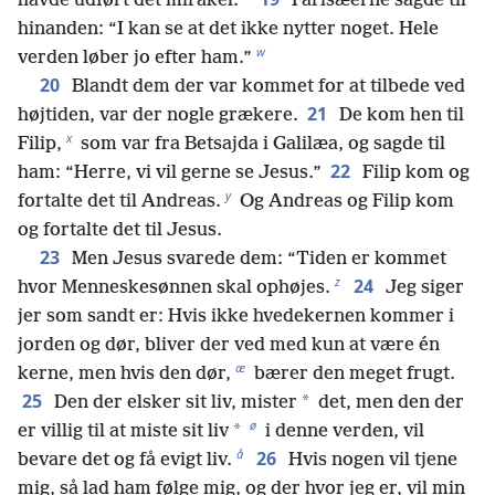
*
havde udført det mirakel.
Farisæerne sagde til
hinanden: “I kan se at det ikke nytter noget. Hele
w
verden løber jo efter ham.”
20
Blandt dem der var kommet for at tilbede ved
21
højtiden, var der nogle grækere.
De kom hen til
x
Filip,
som var fra Betsajda i Galilæa, og sagde til
22
ham: “Herre, vi vil gerne se Jesus.”
Filip kom og
y
fortalte det til Andreas.
Og Andreas og Filip kom
og fortalte det til Jesus.
23
Men Jesus svarede dem: “Tiden er kommet
z
24
hvor Menneskesønnen skal ophøjes.
Jeg siger
jer som sandt er: Hvis ikke hvedekernen kommer i
jorden og dør, bliver der ved med kun at være én
æ
kerne, men hvis den dør,
bærer den meget frugt.
25
*
Den der elsker sit liv, mister
det, men den der
ø
*
er villig til at miste sit liv
i denne verden, vil
å
26
bevare det og få evigt liv.
Hvis nogen vil tjene
mig, så lad ham følge mig, og der hvor jeg er, vil min