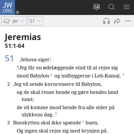
JW.ORG
Log
på
Vælg
Søg
VIS
(åbner
sprog
på
ME
Jer
51
nyt
JW.ORG
vindue)
Jeremias
51:1-64
51
Jehova siger:
“Jeg får en ødelæggende vind til at rejse sig
a
*
imod Babylon
og indbyggerne i Leb-Kamaj.
2
Jeg vil sende kornrensere til Babylon,
og de skal rense hende og gøre hendes land
tomt;
de vil komme imod hende fra alle sider på
b
ulykkens dag.
3
*
Bueskytten skal ikke spænde
buen.
Og ingen skal rejse sig med brynjen på.