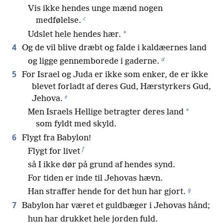
Vis ikke hendes unge mænd nogen
c
medfølelse.
*
Udslet hele hendes hær.
4
Og de vil blive dræbt og falde i kaldæernes land
d
og ligge gennemborede i gaderne.
5
For Israel og Juda er ikke som enker, de er ikke
blevet forladt af deres Gud, Hærstyrkers Gud,
e
Jehova.
*
Men Israels Hellige betragter deres land
som fyldt med skyld.
6
Flygt fra Babylon!
f
Flygt for livet
så I ikke dør på grund af hendes synd.
For tiden er inde til Jehovas hævn.
g
Han straffer hende for det hun har gjort.
7
Babylon har været et guldbæger i Jehovas hånd;
hun har drukket hele jorden fuld.