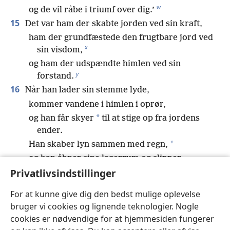
w
og de vil råbe i triumf over dig.’
15
Det var ham der skabte jorden ved sin kraft,
ham der grundfæstede den frugtbare jord ved
x
sin visdom,
og ham der udspændte himlen ved sin
y
forstand.
16
Når han lader sin stemme lyde,
kommer vandene i himlen i oprør,
*
og han får skyer
til at stige op fra jordens
ender.
*
Han skaber lyn sammen med regn,
og han åbner sine lagerrum og slipper
z
stormen løs.
Privatlivsindstillinger
17
Alle mennesker opfører sig dumt og uden
For at kunne give dig den bedst mulige oplevelse
fornuft.
bruger vi cookies og lignende teknologier. Nogle
Alle smede vil blive gjort til skamme på grund
cookies er nødvendige for at hjemmesiden fungerer
af deres gudebilleder,