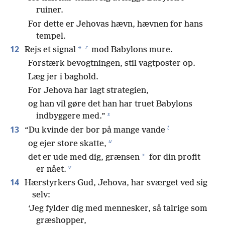
ruiner.
For dette er Jehovas hævn, hævnen for hans
tempel.
r
12
*
Rejs et signal
mod Babylons mure.
Forstærk bevogtningen, stil vagtposter op.
Læg jer i baghold.
For Jehova har lagt strategien,
og han vil gøre det han har truet Babylons
s
indbyggere med.”
t
13
“Du kvinde der bor på mange vande
u
og ejer store skatte,
*
det er ude med dig, grænsen
for din profit
v
er nået.
14
Hærstyrkers Gud, Jehova, har sværget ved sig
selv:
‘Jeg fylder dig med mennesker, så talrige som
græshopper,