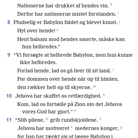
h
Nationerne har drukket af hendes vin.
i
Derfor har nationerne mistet forstanden.
j
8
Pludselig er Babylon faldet og blevet knust.
k
Hyl over hende!
Hent balsam mod hendes smerte, måske kan
hun helbredes.”
9
“Vi forsøgte at helbrede Babylon, men hun kunne
ikke helbredes.
l
Forlad hende, lad os gå hver til sit land.
For dommen over hende når op til himlen,
m
den rækker helt op til skyerne.
n
10
Jehova har skaffet os retfærdighed.
Kom, lad os fortælle på Zion om det Jehova
o
vores Gud har gjort.”
p
11
*
“Slib pilene,
grib rundskjoldene.
q
*
Jehova har motiveret
medernes konger,
for han har tænkt sig at lægge Babylon i