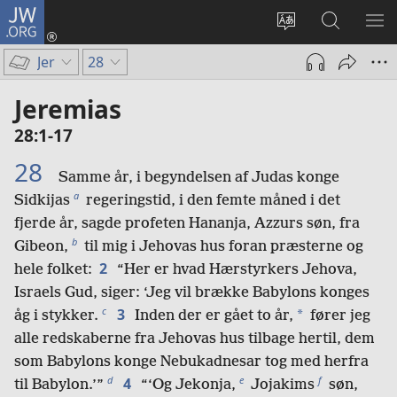
JW.ORG
Log
på
Vælg
Søg
VIS
(åbner
sprog
på
ME
Jer
28
nyt
JW.ORG
vindue)
Jeremias
28:1-17
28
Samme år, i begyndelsen af Judas konge
a
Sidkijas
regeringstid, i den femte måned i det
fjerde år, sagde profeten Hananja, Azzurs søn, fra
b
Gibeon,
til mig i Jehovas hus foran præsterne og
2
hele folket:
“Her er hvad Hærstyrkers Jehova,
Israels Gud, siger: ‘Jeg vil brække Babylons konges
c
3
*
åg i stykker.
Inden der er gået to år,
fører jeg
alle redskaberne fra Jehovas hus tilbage hertil, dem
som Babylons konge Nebukadnesar tog med herfra
d
e
f
4
til Babylon.’”
“‘Og Jekonja,
Jojakims
søn,