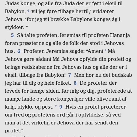
Judas konge, og alle fra Juda der er ført i eksil til
g
Babylon,
vil jeg føre tilbage hertil,’ erklærer
Jehova, ‘for jeg vil brække Babylons konges åg i
stykker.’”
5
Så talte profeten Jeremias til profeten Hananja
foran præsterne og alle de folk der stod i Jehovas
6
*
hus.
Profeten Jeremias sagde: “Amen!
Må
Jehova gøre sådan! Må Jehova opfylde din profeti og
bringe redskaberne fra Jehovas hus og alle der er i
7
eksil, tilbage fra Babylon!
Men hør nu det budskab
8
jeg har til dig og hele folket.
De profeter der
levede for længe siden, før mig og dig, profeterede at
mange lande og store kongeriger ville blive ramt af
9
*
krig, ulykke og pest.
Hvis en profet profeterer
om fred og profetens ord går i opfyldelse, så ved
man at det virkelig er Jehova der har sendt den
profet.”