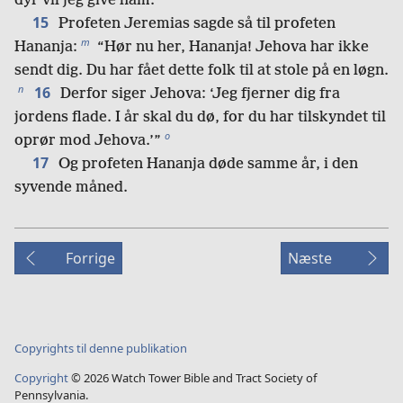
dyr vil jeg give ham.”’”
15
Profeten Jeremias sagde så til profeten
m
Hananja:
“Hør nu her, Hananja! Jehova har ikke
sendt dig. Du har fået dette folk til at stole på en løgn.
n
16
Derfor siger Jehova: ‘Jeg fjerner dig fra
jordens flade. I år skal du dø, for du har tilskyndet til
o
oprør mod Jehova.’”
17
Og profeten Hananja døde samme år, i den
syvende måned.
Forrige
Næste
Copyrights til denne publikation
Copyright
©
2026
Watch Tower Bible and Tract Society of
Pennsylvania.