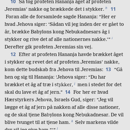
10
Så tog profeten Hananja åget af profeten
h
11
Jeremias’ nakke og brækkede det i stykker.
Foran alle de forsamlede sagde Hananja: “Her er
hvad Jehova siger: ‘Sådan vil jeg inden der er gået to
år, brække Babylons kong Nebukadnesars åg i
i
stykker og rive det af alle nationernes nakke.’”
Derefter gik profeten Jeremias sin vej.
12
Efter at profeten Hananja havde brækket åget
i stykker og revet det af profeten Jeremias’ nakke,
13
kom dette budskab fra Jehova til Jeremias:
“Gå
hen og sig til Hananja: ‘Jehova siger: “Du har
j
brækket et åg af træ i stykker,
men i stedet for det
14
skal du lave et åg af jern.”
For her er hvad
Hærstyrkers Jehova, Israels Gud, siger: “Jeg vil
lægge et åg af jern på nakken af alle disse nationer,
og de skal tjene Babylons kong Nebukadnesar. De vil
k
blive tvunget til at tjene ham.
Selv markens vilde
l