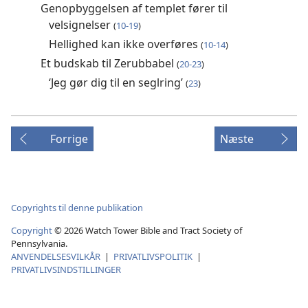
Genopbyggelsen af templet fører til
velsignelser
(
10-19
)
Hellighed kan ikke overføres
(
10-14
)
Et budskab til Zerubbabel
(
20-23
)
‘Jeg gør dig til en seglring’
(
23
)
Forrige
Næste
Copyrights til denne publikation
Copyright
© 2026 Watch Tower Bible and Tract Society of
Pennsylvania.
ANVENDELSESVILKÅR
|
PRIVATLIVSPOLITIK
|
PRIVATLIVSINDSTILLINGER