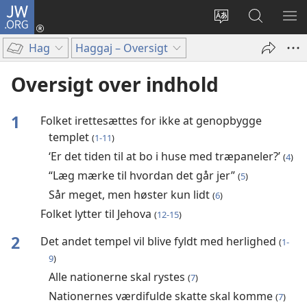
JW.ORG
Log
på
Vælg
Søg
VIS
(åbner
sprog
på
ME
Hag
Haggaj – Oversigt
nyt
JW.ORG
vindue)
Oversigt over indhold
1
Folket irettesættes for ikke at genopbygge
templet
(
1-11
)
‘Er det tiden til at bo i huse med træpaneler?’
(
4
)
“Læg mærke til hvordan det går jer”
(
5
)
Sår meget, men høster kun lidt
(
6
)
Folket lytter til Jehova
(
12-15
)
2
Det andet tempel vil blive fyldt med herlighed
(
1-
9
)
Alle nationerne skal rystes
(
7
)
Nationernes værdifulde skatte skal komme
(
7
)