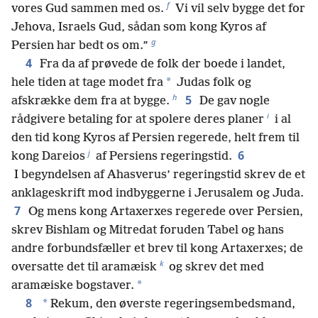
f
vores Gud sammen med os.
Vi vil selv bygge det for
Jehova, Israels Gud, sådan som kong Kyros af
g
Persien har bedt os om.”
4
Fra da af prøvede de folk der boede i landet,
*
hele tiden at tage modet fra
Judas folk og
h
5
afskrække dem fra at bygge.
De gav nogle
i
rådgivere betaling for at spolere deres planer
i al
den tid kong Kyros af Persien regerede, helt frem til
j
6
kong Dareios
af Persiens regeringstid.
I begyndelsen af Ahasverus’ regeringstid skrev de et
anklageskrift mod indbyggerne i Jerusalem og Juda.
7
Og mens kong Artaxerxes regerede over Persien,
skrev Bishlam og Mitredat foruden Tabel og hans
andre forbundsfæller et brev til kong Artaxerxes; de
k
oversatte det til aramæisk
og skrev det med
*
aramæiske bogstaver.
8
*
Rekum, den øverste regeringsembedsmand,