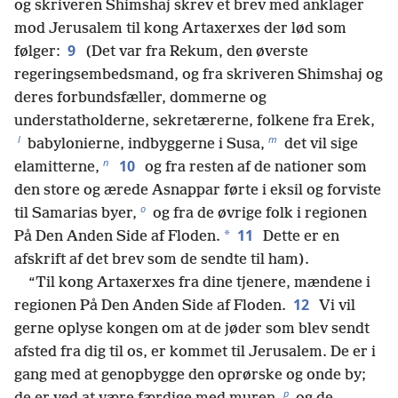
og skriveren Shimshaj skrev et brev med anklager
mod Jerusalem til kong Artaxerxes der lød som
9
følger:
(Det var fra Rekum, den øverste
regeringsembedsmand, og fra skriveren Shimshaj og
deres forbundsfæller, dommerne og
understatholderne, sekretærerne, folkene fra Erek,
l
m
babylonierne, indbyggerne i Susa,
det vil sige
n
10
elamitterne,
og fra resten af de nationer som
den store og ærede Asnappar førte i eksil og forviste
o
til Samarias byer,
og fra de øvrige folk i regionen
11
*
På Den Anden Side af Floden.
Dette er en
afskrift af det brev som de sendte til ham).
“Til kong Artaxerxes fra dine tjenere, mændene i
12
regionen På Den Anden Side af Floden.
Vi vil
gerne oplyse kongen om at de jøder som blev sendt
afsted fra dig til os, er kommet til Jerusalem. De er i
gang med at genopbygge den oprørske og onde by;
p