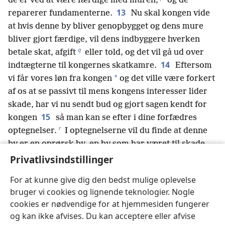
de er ved at være færdige med muren,
og de
13
reparerer fundamenterne.
Nu skal kongen vide
at hvis denne by bliver genopbygget og dens mure
bliver gjort færdige, vil dens indbyggere hverken
q
betale skat, afgift
eller told, og det vil gå ud over
14
indtægterne til kongernes skatkamre.
Eftersom
*
vi får vores løn fra kongen
og det ville være forkert
af os at se passivt til mens kongens interesser lider
skade, har vi nu sendt bud og gjort sagen kendt for
15
kongen
så man kan se efter i dine forfædres
r
optegnelser.
I optegnelserne vil du finde at denne
by er en oprørsk by, en by som har været til skade
for kongers og provinsers interesser, og i den har
Privatlivsindstillinger
der lige fra gammel tid været folk som har tilskyndet
For at kunne give dig den bedst mulige oplevelse
s
16
til oprør. Det var derfor denne by blev ødelagt.
bruger vi cookies og lignende teknologier. Nogle
Vi gør kongen opmærksom på at hvis denne by
cookies er nødvendige for at hjemmesiden fungerer
bliver genopbygget og dens mure bliver gjort
og kan ikke afvises. Du kan acceptere eller afvise
*
færdige, vil du ikke have nogen kontrol over