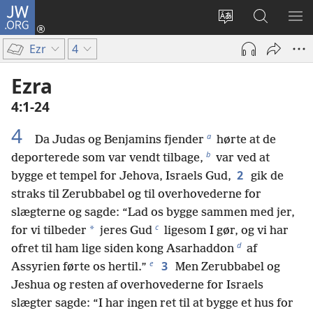
JW.ORG
Log
på
Vælg
Søg
VIS
(åbner
sprog
på
ME
Ezr
4
nyt
JW.ORG
vindue)
Ezra
4:1-24
4
a
Da Judas og Benjamins fjender
hørte at de
b
deporterede som var vendt tilbage,
var ved at
2
bygge et tempel for Jehova, Israels Gud,
gik de
straks til Zerubbabel og til overhovederne for
slægterne og sagde: “Lad os bygge sammen med jer,
c
*
for vi tilbeder
jeres Gud
ligesom I gør, og vi har
d
ofret til ham lige siden kong Asarhaddon
af
e
3
Assyrien førte os hertil.”
Men Zerubbabel og
Jeshua og resten af overhovederne for Israels
slægter sagde: “I har ingen ret til at bygge et hus for