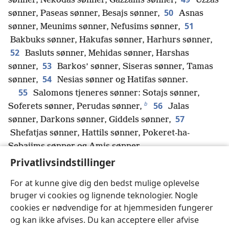
sønner, Nekodas sønner, Gazzams sønner,
Uzzas
50
sønner, Paseas sønner, Besajs sønner,
Asnas
51
sønner, Meunims sønner, Nefusims sønner,
Bakbuks sønner, Hakufas sønner, Harhurs sønner,
52
Basluts sønner, Mehidas sønner, Harshas
53
sønner,
Barkos’ sønner, Siseras sønner, Tamas
54
sønner,
Nesias sønner og Hatifas sønner.
55
Salomons tjeneres sønner: Sotajs sønner,
b
56
Soferets sønner, Perudas sønner,
Jalas
57
sønner, Darkons sønner, Giddels sønner,
Shefatjas sønner, Hattils sønner, Pokeret-ha-
Sebajims sønner og Amis sønner.
58
*
Tempeltjenerne
og Salomons tjeneres
Privatlivsindstillinger
sønner udgjorde i alt 392.
For at kunne give dig den bedst mulige oplevelse
59
Og disse kom tilbage fra Tel-Mela, Tel-Harsha,
bruger vi cookies og lignende teknologier. Nogle
Kerub, Addon og Immer, men de kunne ikke
cookies er nødvendige for at hjemmesiden fungerer
dokumentere hvilken slægt de tilhørte, og hvor de
og kan ikke afvises. Du kan acceptere eller afvise
c
60
stammede fra, om de var israelitter:
Delajas