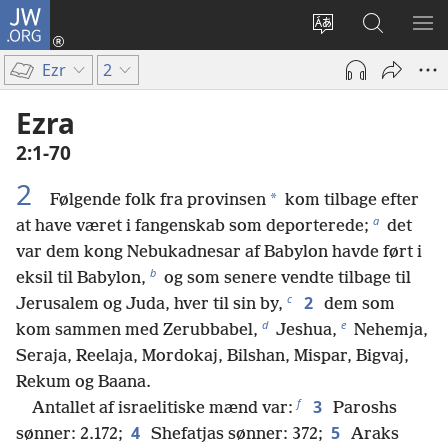
JW.ORG
Log
på
Vælg
Søg
VIS
(åbner
sprog
på
ME
Ezr
2
nyt
JW.ORG
vindue)
Ezra
2:1-70
2
*
Følgende folk fra provinsen
kom tilbage efter
a
at have været i fangenskab som deporterede;
det
var dem kong Nebukadnesar af Babylon havde ført i
b
eksil til Babylon,
og som senere vendte tilbage til
c
2
Jerusalem og Juda, hver til sin by,
dem som
d
e
kom sammen med Zerubbabel,
Jeshua,
Nehemja,
Seraja, Reelaja, Mordokaj, Bilshan, Mispar, Bigvaj,
Rekum og Baana.
f
3
Antallet af israelitiske mænd var:
Paroshs
4
5
sønner: 2.172;
Shefatjas sønner: 372;
Araks