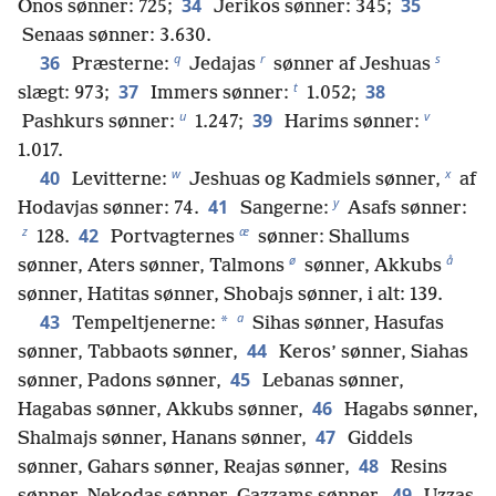
34
35
Onos sønner: 725;
Jerikos sønner: 345;
Senaas sønner: 3.630.
q
r
s
36
Præsterne:
Jedajas
sønner af Jeshuas
t
37
38
slægt: 973;
Immers sønner:
1.052;
u
v
39
Pashkurs sønner:
1.247;
Harims sønner:
1.017.
w
x
40
Levitterne:
Jeshuas og Kadmiels sønner,
af
y
41
Hodavjas sønner: 74.
Sangerne:
Asafs sønner:
z
æ
42
128.
Portvagternes
sønner: Shallums
ø
å
sønner, Aters sønner, Talmons
sønner, Akkubs
sønner, Hatitas sønner, Shobajs sønner, i alt: 139.
a
43
*
Tempeltjenerne:
Sihas sønner, Hasufas
44
sønner, Tabbaots sønner,
Keros’ sønner, Siahas
45
sønner, Padons sønner,
Lebanas sønner,
46
Hagabas sønner, Akkubs sønner,
Hagabs sønner,
47
Shalmajs sønner, Hanans sønner,
Giddels
48
sønner, Gahars sønner, Reajas sønner,
Resins
49