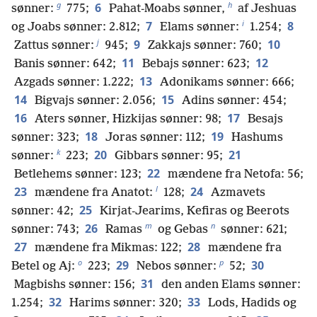
g
h
6
sønner:
775;
Pahat-Moabs sønner,
af Jeshuas
i
7
8
og Joabs sønner: 2.812;
Elams sønner:
1.254;
j
9
10
Zattus sønner:
945;
Zakkajs sønner: 760;
11
12
Banis sønner: 642;
Bebajs sønner: 623;
13
Azgads sønner: 1.222;
Adonikams sønner: 666;
14
15
Bigvajs sønner: 2.056;
Adins sønner: 454;
16
17
Aters sønner, Hizkijas sønner: 98;
Besajs
18
19
sønner: 323;
Joras sønner: 112;
Hashums
k
20
21
sønner:
223;
Gibbars sønner: 95;
22
Betlehems sønner: 123;
mændene fra Netofa: 56;
l
23
24
mændene fra Anatot:
128;
Azmavets
25
sønner: 42;
Kirjat-Jearims, Kefiras og Beerots
m
n
26
sønner: 743;
Ramas
og Gebas
sønner: 621;
27
28
mændene fra Mikmas: 122;
mændene fra
o
p
29
30
Betel og Aj:
223;
Nebos sønner:
52;
31
Magbishs sønner: 156;
den anden Elams sønner:
32
33
1.254;
Harims sønner: 320;
Lods, Hadids og