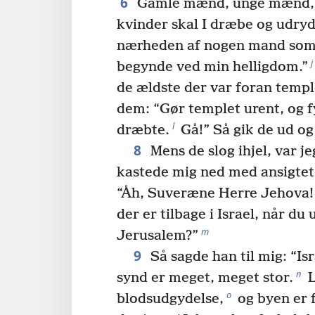
6
Gamle mænd, unge mænd, j
kvinder skal I dræbe og udry
nærheden af nogen mand som
j
begynde ved min helligdom.”
de ældste der var foran templ
dem: “Gør templet urent, og 
l
dræbte.
Gå!” Så gik de ud og 
8
Mens de slog ihjel, var je
kastede mig ned med ansigtet
“Åh, Suveræne Herre Jehova! 
der er tilbage i Israel, når du
m
Jerusalem?”
9
Så sagde han til mig: “Is
n
synd er meget, meget stor.
L
o
blodsudgydelse,
og byen er f