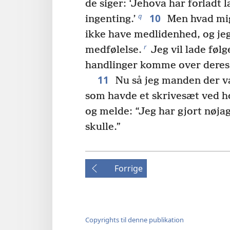
de siger: ‘Jehova har forladt 
10
q
ingenting.’
Men hvad mig 
ikke have medlidenhed, og jeg
r
medfølelse.
Jeg vil lade følg
handlinger komme over deres
11
Nu så jeg manden der va
som havde et skrivesæt ved h
og melde: “Jeg har gjort nøjag
skulle.”
Forrige
Copyrights til denne publikation