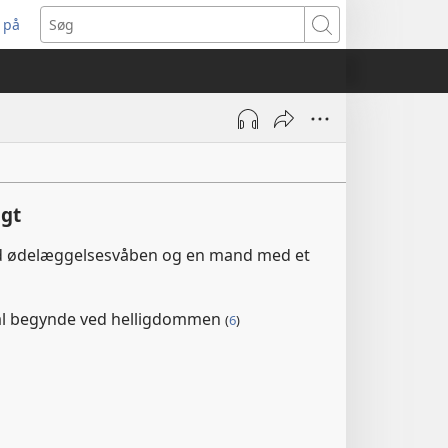
 på
bner
Søg
t
ndue)
igt
 ødelæggelsesvåben og en mand med et
 begynde ved helligdommen
(
6
)