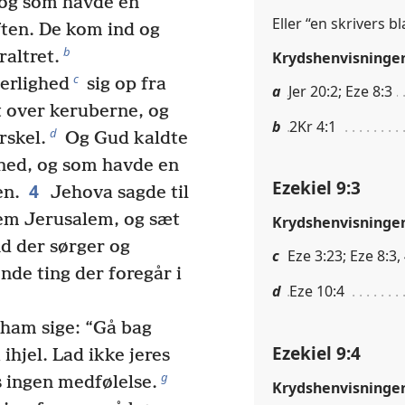
 og som havde en
Eller “en skrivers b
ten. De kom ind og
b
raltret.
Krydshenvisninge
c
herlighed
sig op fra
a
Jer 20:2; Eze 8:3
t over keruberne, og
b
2Kr 4:1
d
rskel.
Og Gud kaldte
nned, og som havde en
Ezekiel 9:3
4
en.
Jehova sagde til
em Jerusalem, og sæt
Krydshenvisninge
d der sørger og
c
Eze 3:23; Eze 8:3,
nde ting der foregår i
d
Eze 10:4
 ham sige: “Gå bag
Ezekiel 9:4
hjel. Lad ikke jeres
g
 ingen medfølelse.
Krydshenvisninge