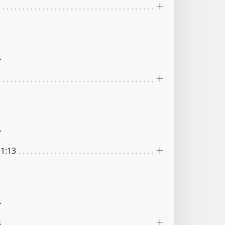
r
r
11:13
r
4