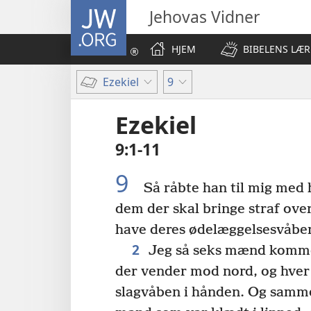
JW.ORG
Jehovas Vidner
HJEM
BIBELENS LÆR
Ezekiel
9
Ezekiel
9:1-11
9
Så råbte han til mig med 
dem der skal bringe straf over
have deres ødelæggelsesvåben
2
Jeg så seks mænd komme 
der vender mod nord, og hver
slagvåben i hånden. Og samm