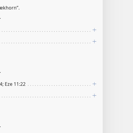
lækhorn”.
r
r
 4; Eze 11:22
r