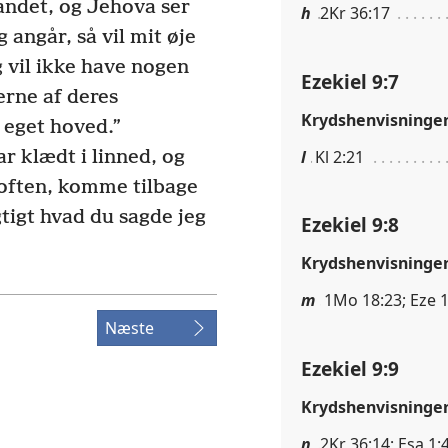
landet, og Jehova ser
h
2Kr 36:17
angår, så vil mit øje
 vil ikke have nogen
Ezekiel 9:7
erne af deres
Krydshenvisninge
 eget hoved.”
l
Kl 2:21
r klædt i linned, og
often, komme tilbage
tigt hvad du sagde jeg
Ezekiel 9:8
Krydshenvisninge
m
1Mo 18:23; Eze 
Næste
Ezekiel 9:9
Krydshenvisninge
n
2Kr 36:14; Esa 1: