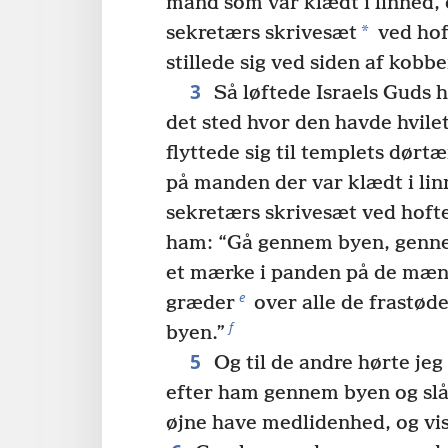
mand som var klædt i linned,
*
sekretærs skrivesæt
ved hof
stillede sig ved siden af kobbe
3
Så løftede Israels Guds 
det sted hvor den havde hvile
flyttede sig til templets dørtæ
på manden der var klædt i li
sekretærs skrivesæt ved hoft
ham: “Gå gennem byen, genn
et mærke i panden på de mæn
e
græder
over alle de frastøde
f
byen.”
5
Og til de andre hørte jeg
efter ham gennem byen og slå i
øjne have medlidenhed, og vis