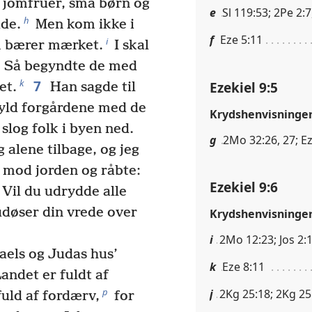
omfruer, små børn og
e
Sl 119:53; 2Pe 2:7
h
dde.
Men kom ikke i
f
Eze 5:11
i
 bærer mærket.
I skal
Så begyndte de med
7
k
Ezekiel 9:5
et.
Han sagde til
fyld forgårdene med de
Krydshenvisninge
slog folk i byen ned.
g
2Mo 32:26, 27; Ez
g alene tilbage, og jeg
 mod jorden og råbte:
Ezekiel 9:6
Vil du udrydde alle
 udøser din vrede over
Krydshenvisninge
i
2Mo 12:23; Jos 2:1
raels og Judas hus’
k
Eze 8:11
andet er fuldt af
p
j
2Kg 25:18; 2Kg 25:
uld af fordærv,
for