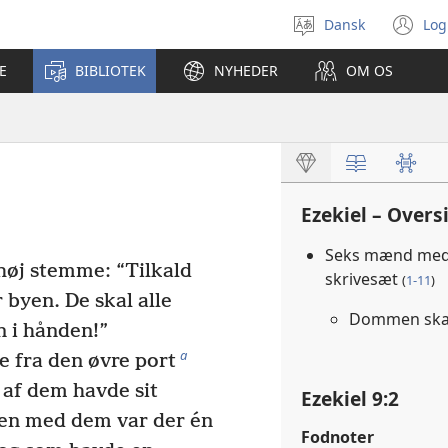
Dansk
Log
Vælg
(å
sprog
ny
E
BIBLIOTEK
NYHEDER
OM OS
vi
Ezekiel – Overs
Seks mænd med
høj stemme: “Tilkald
skrivesæt
(
1-11
)
 byen. De skal alle
Dommen skal
 i hånden!”
a
fra den øvre port
 af dem havde sit
Ezekiel 9:2
en med dem var der én
Fodnoter