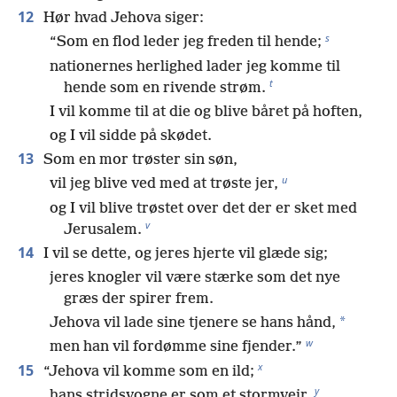
12
Hør hvad Jehova siger:
s
“Som en flod leder jeg freden til hende;
nationernes herlighed lader jeg komme til
t
hende som en rivende strøm.
I vil komme til at die og blive båret på hoften,
og I vil sidde på skødet.
13
Som en mor trøster sin søn,
u
vil jeg blive ved med at trøste jer,
og I vil blive trøstet over det der er sket med
v
Jerusalem.
14
I vil se dette, og jeres hjerte vil glæde sig;
jeres knogler vil være stærke som det nye
græs der spirer frem.
*
Jehova vil lade sine tjenere se hans hånd,
w
men han vil fordømme sine fjender.”
x
15
“Jehova vil komme som en ild;
y
hans stridsvogne er som et stormvejr.