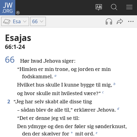
JW.ORG
Log
på
Vælg
Søg
VIS
(åbner
sprog
på
ME
Esa
66
nyt
JW.ORG
vindue)
Esajas
66:1-24
66
Hør hvad Jehova siger:
“Himlen er min trone, og jorden er min
a
fodskammel.
b
Hvilket hus skulle I kunne bygge til mig,
c
og hvor skulle mit hvilested være?”
2
“Jeg har selv skabt alle disse ting
d
– sådan blev de alle til,” erklærer Jehova.
“Det er denne jeg vil se til:
Den ydmyge og den der føler sig sønderknust,
e
*
den der skælver for
mit ord.