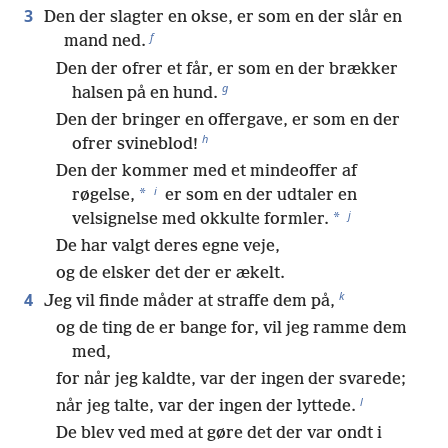
3
Den der slagter en okse, er som en der slår en
f
mand ned.
Den der ofrer et får, er som en der brækker
g
halsen på en hund.
Den der bringer en offergave, er som en der
h
ofrer svineblod!
Den der kommer med et mindeoffer af
i
*
røgelse,
er som en der udtaler en
j
*
velsignelse med okkulte formler.
De har valgt deres egne veje,
og de elsker det der er ækelt.
k
4
Jeg vil finde måder at straffe dem på,
og de ting de er bange for, vil jeg ramme dem
med,
for når jeg kaldte, var der ingen der svarede;
l
når jeg talte, var der ingen der lyttede.
De blev ved med at gøre det der var ondt i