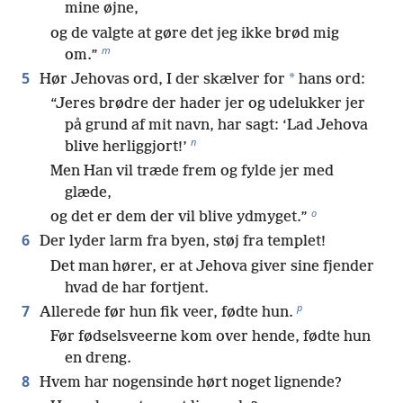
mine øjne,
og de valgte at gøre det jeg ikke brød mig
m
om.”
5
*
Hør Jehovas ord, I der skælver for
hans ord:
“Jeres brødre der hader jer og udelukker jer
på grund af mit navn, har sagt: ‘Lad Jehova
n
blive herliggjort!’
Men Han vil træde frem og fylde jer med
glæde,
o
og det er dem der vil blive ydmyget.”
6
Der lyder larm fra byen, støj fra templet!
Det man hører, er at Jehova giver sine fjender
hvad de har fortjent.
p
7
Allerede før hun fik veer, fødte hun.
Før fødselsveerne kom over hende, fødte hun
en dreng.
8
Hvem har nogensinde hørt noget lignende?