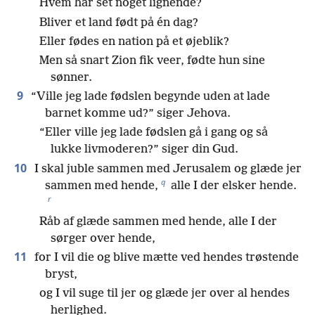
Hvem har set noget lignende?
Bliver et land født på én dag?
Eller fødes en nation på et øjeblik?
Men så snart Zion fik veer, fødte hun sine
sønner.
9
“Ville jeg lade fødslen begynde uden at lade
barnet komme ud?” siger Jehova.
“Eller ville jeg lade fødslen gå i gang og så
lukke livmoderen?” siger din Gud.
10
I skal juble sammen med Jerusalem og glæde jer
q
sammen med hende,
alle I der elsker hende.
r
Råb af glæde sammen med hende, alle I der
sørger over hende,
11
for I vil die og blive mætte ved hendes trøstende
bryst,
og I vil suge til jer og glæde jer over al hendes
herlighed.