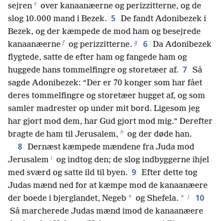
e
sejren
over kanaanæerne og perizzitterne, og de
5
slog 10.000 mand i Bezek.
De fandt Adonibezek i
Bezek, og der kæmpede de mod ham og besejrede
f
g
6
kanaanæerne
og perizzitterne.
Da Adonibezek
flygtede, satte de efter ham og fangede ham og
7
huggede hans tommelfingre og storetæer af.
Så
sagde Adonibezek: “Der er 70 konger som har fået
deres tommelfingre og storetæer hugget af, og som
samler madrester op under mit bord. Ligesom jeg
har gjort mod dem, har Gud gjort mod mig.” Derefter
h
bragte de ham til Jerusalem,
og der døde han.
8
Dernæst kæmpede mændene fra Juda mod
i
Jerusalem
og indtog den; de slog indbyggerne ihjel
9
med sværd og satte ild til byen.
Efter dette tog
Judas mænd ned for at kæmpe mod de kanaanæere
j
10
*
*
der boede i bjerglandet, Negeb
og Shefela.
Så marcherede Judas mænd imod de kanaanæere