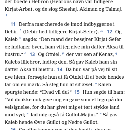
der boede i Hebron (Hebrons navn var tidligere
Kirjat-Arba), og de slog Sheshaj, Akiman og Talmaj.
k
11
Derfra marcherede de imod indbyggerne i
l
m
12
Debir.
(Debir hed tidligere Kirjat-Sefer).
Og
n
Kaleb
sagde: “Den mand der besejrer Kirjat-Sefer
og indtager byen, ham vil jeg give min datter Aksa til
o
p
q
13
hustru.”
Og Otniel,
der var søn af Kenaz,
Kalebs lillebror, indtog den. Så gav Kaleb ham sin
14
datter Aksa til hustru.
Da hun var på vej til sit
nye hjem, forsøgte hun at få Otniel til at bede hendes
*
far om en mark. Så steg hun af sit æsel.
Kaleb
15
spurgte hende: “Hvad vil du?”
Hun sagde til ham:
“Vil du ikke nok give mig en gave som et tegn på din
velsignelse, for du har givet mig et tørt stykke land
*
*
mod syd;
lad mig også få Gullot-Majim.”
Så gav
Kaleb hende Øvre Gullot og Nedre Gullot.
r
16