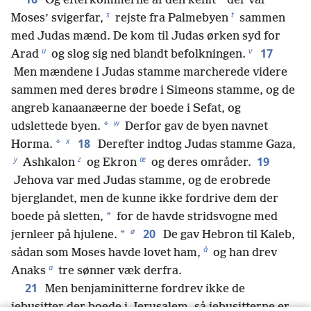
Og efterkommerne af den kenit
der var
s
t
Moses’ svigerfar,
rejste fra Palmebyen
sammen
med Judas mænd. De kom til Judas ørken syd for
u
v
17
Arad
og slog sig ned blandt befolkningen.
Men mændene i Judas stamme marcherede videre
sammen med deres brødre i Simeons stamme, og de
angreb kanaanæerne der boede i Sefat, og
w
*
udslettede byen.
Derfor gav de byen navnet
x
18
*
Horma.
Derefter indtog Judas stamme Gaza,
y
z
æ
19
Ashkalon
og Ekron
og deres områder.
Jehova var med Judas stamme, og de erobrede
bjerglandet, men de kunne ikke fordrive dem der
*
boede på sletten,
for de havde stridsvogne med
ø
20
*
jernleer på hjulene.
De gav Hebron til Kaleb,
å
sådan som Moses havde lovet ham,
og han drev
a
Anaks
tre sønner væk derfra.
21
Men benjaminitterne fordrev ikke de
jebusitter der boede i Jerusalem, så jebusitterne er