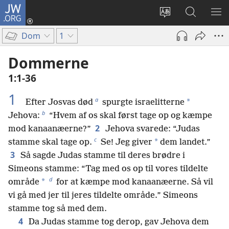
JW.ORG
Log
på
Vælg
Søg
VIS
(åbner
sprog
på
ME
Dom
1
nyt
JW.ORG
vindue)
Dommerne
1:1-36
1
a
*
Efter Josvas død
spurgte israelitterne
b
Jehova:
“Hvem af os skal først tage op og kæmpe
2
mod kanaanæerne?”
Jehova svarede: “Judas
c
*
stamme skal tage op.
Se! Jeg giver
dem landet.”
3
Så sagde Judas stamme til deres brødre i
Simeons stamme: “Tag med os op til vores tildelte
d
*
område
for at kæmpe mod kanaanæerne. Så vil
vi gå med jer til jeres tildelte område.” Simeons
stamme tog så med dem.
4
Da Judas stamme tog derop, gav Jehova dem