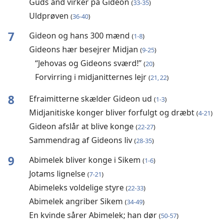
Guds ånd virker på Gideon
(
33-35
)
Uldprøven
(
36-40
)
7
Gideon og hans 300 mænd
(
1-8
)
Gideons hær besejrer Midjan
(
9-25
)
“Jehovas og Gideons sværd!”
(
20
)
Forvirring i midjanitternes lejr
(
21, 22
)
8
Efraimitterne skælder Gideon ud
(
1-3
)
Midjanitiske konger bliver forfulgt og dræbt
(
4-21
)
Gideon afslår at blive konge
(
22-27
)
Sammendrag af Gideons liv
(
28-35
)
9
Abimelek bliver konge i Sikem
(
1-6
)
Jotams lignelse
(
7-21
)
Abimeleks voldelige styre
(
22-33
)
Abimelek angriber Sikem
(
34-49
)
En kvinde sårer Abimelek; han dør
(
50-57
)