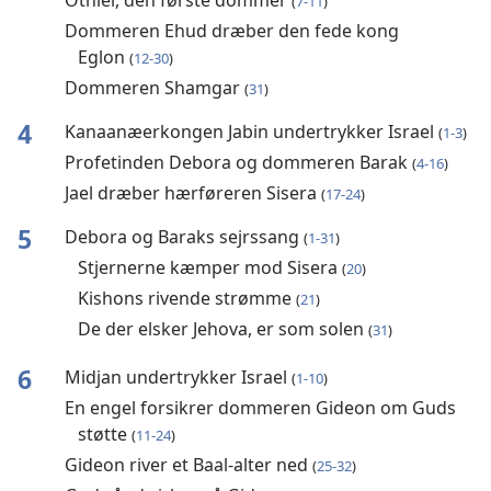
(
7-11
)
Dommeren Ehud dræber den fede kong
Eglon
(
12-30
)
Dommeren Shamgar
(
31
)
4
Kanaanæerkongen Jabin undertrykker Israel
(
1-3
)
Profetinden Debora og dommeren Barak
(
4-16
)
Jael dræber hærføreren Sisera
(
17-24
)
5
Debora og Baraks sejrssang
(
1-31
)
Stjernerne kæmper mod Sisera
(
20
)
Kishons rivende strømme
(
21
)
De der elsker Jehova, er som solen
(
31
)
6
Midjan undertrykker Israel
(
1-10
)
En engel forsikrer dommeren Gideon om Guds
støtte
(
11-24
)
Gideon river et Baal-alter ned
(
25-32
)