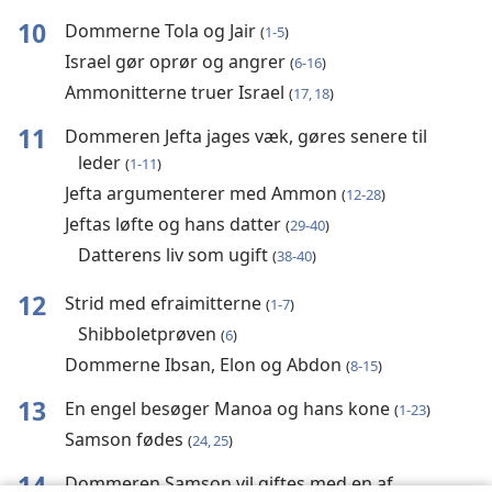
10
Dommerne Tola og Jair
(
1-5
)
Israel gør oprør og angrer
(
6-16
)
Ammonitterne truer Israel
(
17, 18
)
11
Dommeren Jefta jages væk, gøres senere til
leder
(
1-11
)
Jefta argumenterer med Ammon
(
12-28
)
Jeftas løfte og hans datter
(
29-40
)
Datterens liv som ugift
(
38-40
)
12
Strid med efraimitterne
(
1-7
)
Shibboletprøven
(
6
)
Dommerne Ibsan, Elon og Abdon
(
8-15
)
13
En engel besøger Manoa og hans kone
(
1-23
)
Samson fødes
(
24, 25
)
14
Dommeren Samson vil giftes med en af