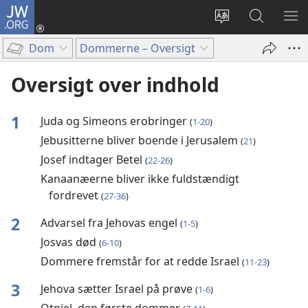
JW.ORG
Log
på
Vælg
Søg
VIS
(åbner
sprog
på
ME
Dom
Dommerne – Oversigt
nyt
JW.ORG
vindue)
Oversigt over indhold
1
Juda og Simeons erobringer
(
1-20
)
Jebusitterne bliver boende i Jerusalem
(
21
)
Josef indtager Betel
(
22-26
)
Kanaanæerne bliver ikke fuldstændigt
fordrevet
(
27-36
)
2
Advarsel fra Jehovas engel
(
1-5
)
Josvas død
(
6-10
)
Dommere fremstår for at redde Israel
(
11-23
)
3
Jehova sætter Israel på prøve
(
1-6
)
Otniel, den første dommer