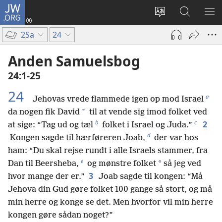
JW.ORG
Log
på
Vælg
Søg
VIS
(åbner
sprog
på
ME
2Sa
24
nyt
JW.ORG
vindue)
Anden Samuelsbog
24:1-25
24
a
Jehovas vrede flammede igen op mod Israel
*
da nogen fik David
til at vende sig imod folket ved
b
c
2
at sige: “Tag ud og tæl
folket i Israel og Juda.”
d
Kongen sagde til hærføreren Joab,
der var hos
ham: “Du skal rejse rundt i alle Israels stammer, fra
e
*
Dan til Beersheba,
og mønstre folket
så jeg ved
3
hvor mange der er.”
Joab sagde til kongen: “Må
Jehova din Gud gøre folket 100 gange så stort, og må
min herre og konge se det. Men hvorfor vil min herre
kongen gøre sådan noget?”