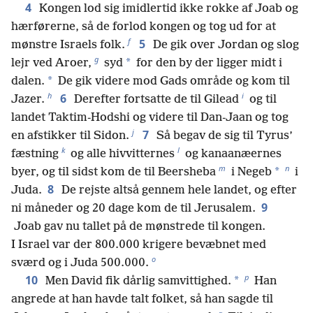
4
Kongen lod sig imidlertid ikke rokke af Joab og
hærførerne, så de forlod kongen og tog ud for at
f
5
mønstre Israels folk.
De gik over Jordan og slog
g
*
lejr ved Aroer,
syd
for den by der ligger midt i
*
dalen.
De gik videre mod Gads område og kom til
h
i
6
Jazer.
Derefter fortsatte de til Gilead
og til
landet Taktim-Hodshi og videre til Dan-Jaan og tog
j
7
en afstikker til Sidon.
Så begav de sig til Tyrus’
k
l
fæstning
og alle hivvitternes
og kanaanæernes
m
n
*
byer, og til sidst kom de til Beersheba
i Negeb
i
8
Juda.
De rejste altså gennem hele landet, og efter
9
ni måneder og 20 dage kom de til Jerusalem.
Joab gav nu tallet på de mønstrede til kongen.
I Israel var der 800.000 krigere bevæbnet med
o
sværd og i Juda 500.000.
p
10
*
Men David fik dårlig samvittighed.
Han
angrede at han havde talt folket, så han sagde til