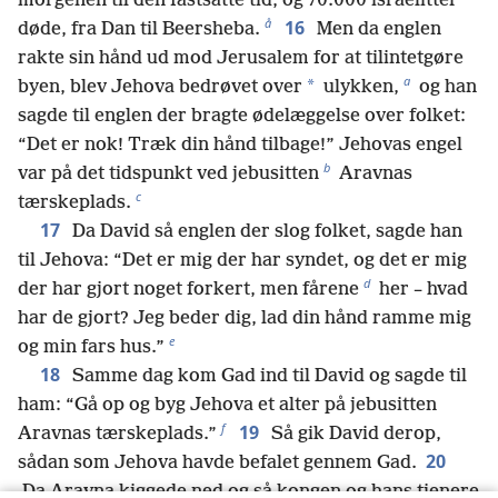
morgenen til den fastsatte tid, og 70.000 israelitter
å
16
døde, fra Dan til Beersheba.
Men da englen
rakte sin hånd ud mod Jerusalem for at tilintetgøre
a
*
byen, blev Jehova bedrøvet over
ulykken,
og han
sagde til englen der bragte ødelæggelse over folket:
“Det er nok! Træk din hånd tilbage!” Jehovas engel
b
var på det tidspunkt ved jebusitten
Aravnas
c
tærskeplads.
17
Da David så englen der slog folket, sagde han
til Jehova: “Det er mig der har syndet, og det er mig
d
der har gjort noget forkert, men fårene
her – hvad
har de gjort? Jeg beder dig, lad din hånd ramme mig
e
og min fars hus.”
18
Samme dag kom Gad ind til David og sagde til
ham: “Gå op og byg Jehova et alter på jebusitten
f
19
Aravnas tærskeplads.”
Så gik David derop,
20
sådan som Jehova havde befalet gennem Gad.
Da Aravna kiggede ned og så kongen og hans tjenere