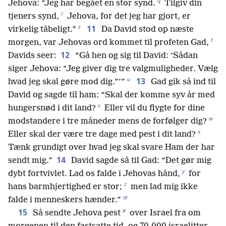
q
Jehova: “Jeg har begået en stor synd.
Tilgiv din
r
tjeners synd,
Jehova, for det jeg har gjort, er
s
11
virkelig tåbeligt.”
Da David stod op næste
t
morgen, var Jehovas ord kommet til profeten Gad,
12
Davids seer:
“Gå hen og sig til David: ‘Sådan
siger Jehova: “Jeg giver dig tre valgmuligheder. Vælg
u
13
hvad jeg skal gøre mod dig.”’”
Gad gik så ind til
David og sagde til ham: “Skal der komme syv år med
v
hungersnød i dit land?
Eller vil du flygte for dine
w
modstandere i tre måneder mens de forfølger dig?
x
Eller skal der være tre dage med pest i dit land?
Tænk grundigt over hvad jeg skal svare Ham der har
14
sendt mig.”
David sagde så til Gad: “Det gør mig
y
dybt fortvivlet. Lad os falde i Jehovas hånd,
for
z
hans barmhjertighed er stor;
men lad mig ikke
æ
falde i menneskers hænder.”
ø
15
Så sendte Jehova pest
over Israel fra om