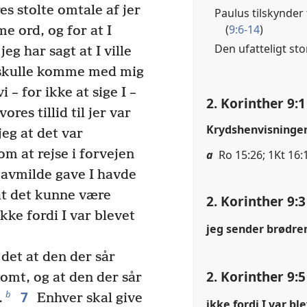
es stolte omtale af jer
Paulus tilskynder 
(
9:6-14
)
e ord, og for at I
Den ufatteligt sto
eg har sagt at I ville
skulle komme med mig
i – for ikke at sige I –
2. Korinther 9:1
vores tillid til jer var
Krydshenvisninge
eg at det var
m at rejse i forvejen
a
Ro 15:26; 1Kt 16:1
gavmilde gave I havde
 at det kunne være
2. Korinther 9:3
kke fordi I var blevet
jeg sender brødre
det at den der sår
2. Korinther 9:5
somt, og at den der sår
7
b
.
Enhver skal give
ikke fordi I var bl