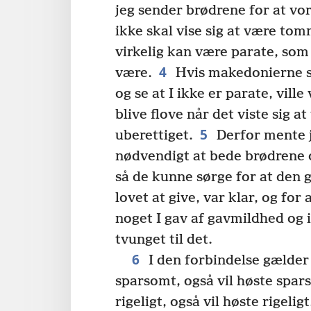
jeg sender brødrene for at vor
ikke skal vise sig at være tomm
virkelig kan være parate, som j
4
være.
Hvis makedonierne 
og se at I ikke er parate, ville v
blive flove når det viste sig at 
5
uberettiget.
Derfor mente j
nødvendigt at bede brødrene o
så de kunne sørge for at den 
lovet at give, var klar, og for
noget I gav af gavmildhed og i
tvunget til det.
6
I den forbindelse gælder 
sparsomt, også vil høste spar
rigeligt, også vil høste rigeligt