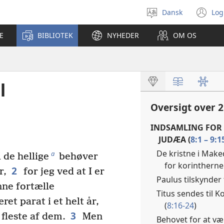
Dansk
Log
Vælg
(å
sprog
ny
E
BIBLIOTEK
NYHEDER
OM OS
vi
l
Oversigt over 2
INDSAMLING FOR 
JUDÆA (
8:1 – 9:1
De kristne i Mak
a
 de hellige
behøver
for korintherne
2
r,
for jeg ved at I er
Paulus tilskynder t
unne fortælle
Titus sendes til 
et parat i et helt år,
(
8:16-24
)
3
 fleste af dem.
Men
Behovet for at væ