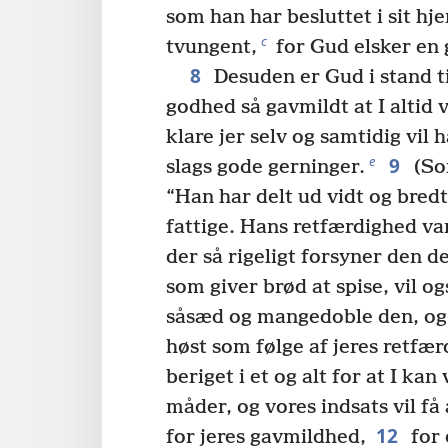
som han har besluttet i sit hjer
c
tvungent,
for Gud elsker en 
8
Desuden er Gud i stand til
godhed så gavmildt at I altid v
klare jer selv og samtidig vil ha
9
e
slags gode gerninger.
(Som
“Han har delt ud vidt og bredt;
fattige. Hans retfærdighed var
der så rigeligt forsyner den d
som giver brød at spise, vil o
såsæd og mangedoble den, og h
høst som følge af jeres retfær
beriget i et og alt for at I ka
måder, og vores indsats vil få
12
for jeres gavmildhed,
for 