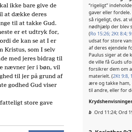
“rigeligt” indehold
kal ikke bare give de
gaver eller fordele.
til at dække deres
så rigeligt, dvs. a
nge til at takke Gud.
nødhjælp der blev sa
ste er et udtryk for,
(
Ro 15:26;
2Kt 8:4;
9:
udsat for store va
ordi de kan se at I er
af deres ejendele f
 Kristus, som I selv
Paulus siger at de k
lde med jeres bidrag til
de ville få Guds u
 nævner jer i bøn, vil
forsikrer dem om at
materielt. (
2Kt 9:8,
ghed til jer på grund af
ære og takke ham, e
nte godhed Gud viser
til andre, eller for
Krydshenvisninge
atteligt store gave
b
Ord 11:24; Ord 19