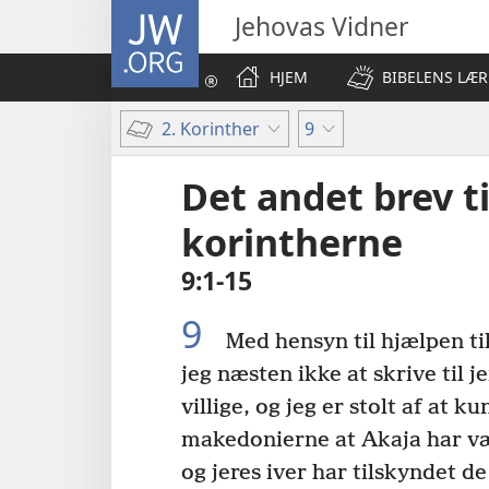
JW.ORG
Jehovas Vidner
HJEM
BIBELENS LÆR
2. Korinther
9
Det andet brev ti
korintherne
9:1-15
9
Med hensyn til hjælpen til
jeg næsten ikke at skrive til je
villige, og jeg er stolt af at k
makedonierne at Akaja har vær
og jeres iver har tilskyndet de