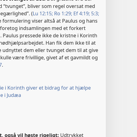
d “tvunget”, bliver som regel oversat med
begærlighed”. (
Lu 12:15;
Ro 1:29;
Ef 4:19;
5:3;
 formulering viser altså at Paulus og hans
foretog indsamlingen med et forkert
. Paulus pressede ikke de kristne i Korinth
il nødhjælpsarbejdet. Han fik dem ikke til at
 udnyttet dem eller tvunget dem til at give
ulle være frivillige, givet af et gavmildt og
7
.
ie i Korinth giver et bidrag for at hjælpe
e i Judæa
t, også vil høste rigeligt:
Udtrykket