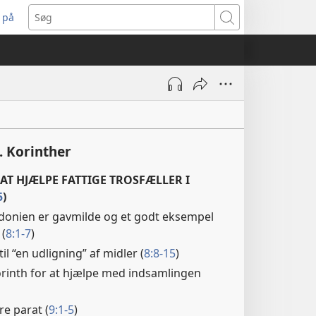
 på
bner
Søg
t
ndue)
. Korinther
AT HJÆLPE FATTIGE TROSFÆLLER I
5
)
edonien er gavmilde og et godt eksempel
 (
8:1-7
)
il “en udligning” af midler (
8:8-15
)
Korinth for at hjælpe med indsamlingen
re parat (
9:1-5
)