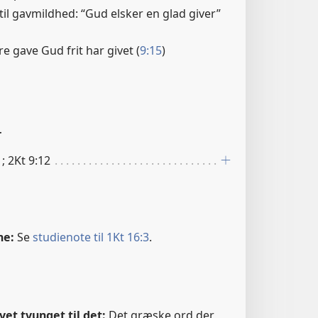
til gavmildhed: “Gud elsker en glad giver”
re gave Gud frit har givet (
9:15
)
r
; 2Kt 9:12
ne:
Se
studienote til 1Kt 16:3
.
evet tvunget til det:
Det græske ord der