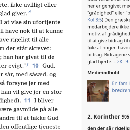
te, ikke uvilligt eller
her er gengivet me
d
“grådighed” eller “
glad giver.
Kol 3:5
) Den græske
 at vise sin ufortjente
medarbejdere ikke 
il have nok til at kunne
motiv, af grådighed
ve rigeligt til alle
til at give bidrag t
føle at nogen havde
 der står skrevet:
bidrag. Bidragene sk
 han har givet til de
glad hjerte. –
2Kt 9:
10
f
er evigt.”
Gud,
Medieindhold
er sår, med såsæd, og
En famil
gså forsyne jer med
brødren
an vil give jer en stor
11
dighed).
I bliver
n være gavmilde på alle
2. Korinther 9:6
 andre til at takke Gud
den offentlige tjeneste
den der sår rigelig