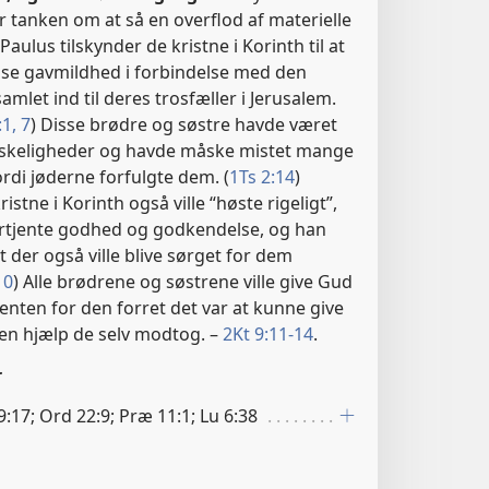
er tanken om at så en overflod af materielle
 Paulus tilskynder de kristne i Korinth til at
t vise gavmildhed i forbindelse med den
mlet ind til deres trosfæller i Jerusalem.
1,
7
) Disse brødre og søstre havde været
nskeligheder og havde måske mistet mange
ordi jøderne forfulgte dem. (
1Ts 2:14
)
ristne i Korinth også ville “høste rigeligt”,
fortjente godhed og godkendelse, og han
 der også ville blive sørget for dem
10
) Alle brødrene og søstrene ville give Gud
nten for den forret det var at kunne give
 den hjælp de selv modtog. –
2Kt 9:11-14
.
r
:17; Ord 22:9; Præ 11:1; Lu 6:38