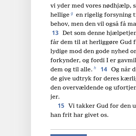
vi yder med vores nødhjælp, s
g
hellige
en rigelig forsyning 
behov, men den vil også få ma
13
Det som denne hjælpetjene
får dem til at herliggøre Gud f
lydige mod den gode nyhed om
forkynder, og fordi I er gavmi
14
h
dem og til alle.
Og når de
de give udtryk for deres kærli
den overvældende og ufortje
jer.
15
Vi takker Gud for den uf
han frit har givet os.