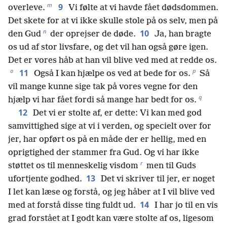
m
9
overleve.
Vi følte at vi havde fået dødsdommen.
Det skete for at vi ikke skulle stole på os selv, men på
n
10
den Gud
der oprejser de døde.
Ja, han bragte
os ud af stor livsfare, og det vil han også gøre igen.
Det er vores håb at han vil blive ved med at redde os.
o
p
11
Også I kan hjælpe os ved at bede for os.
Så
vil mange kunne sige tak på vores vegne for den
q
hjælp vi har fået fordi så mange har bedt for os.
12
Det vi er stolte af, er dette: Vi kan med god
samvittighed sige at vi i verden, og specielt over for
jer, har opført os på en måde der er hellig, med en
oprigtighed der stammer fra Gud. Og vi har ikke
r
støttet os til menneskelig visdom
men til Guds
13
ufortjente godhed.
Det vi skriver til jer, er noget
I let kan læse og forstå, og jeg håber at I vil blive ved
14
med at forstå disse ting fuldt ud.
I har jo til en vis
grad forstået at I godt kan være stolte af os, ligesom