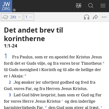
JW.ORG
Log
på
Vælg
Søg
VIS
(åbner
sprog
på
ME
2Kt
1
nyt
JW.ORG
vindue)
Det andet brev til
korintherne
1:1-24
1
Fra Paulus, som er en apostel for Kristus Jesus
a
fordi det er Guds vilje, og fra vores bror Timotheus
til Guds menighed i Korinth og til alle de hellige der
b
er i Akaja:
2
Jeg ønsker jer ufortjent godhed og fred fra
Gud, vores Far, og fra Herren Jesus Kristus.
3
Lad Gud blive lovprist, ham som er Gud og Far
c
for vores Herre Jesus Kristus
og den inderlige
d
e
barmhjertigheds Far,
den Gud som giver al trøst.