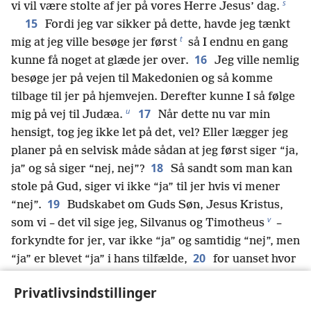
s
vi vil være stolte af jer på vores Herre Jesus’ dag.
15
Fordi jeg var sikker på dette, havde jeg tænkt
t
mig at jeg ville besøge jer først
så I endnu en gang
16
kunne få noget at glæde jer over.
Jeg ville nemlig
besøge jer på vejen til Makedonien og så komme
tilbage til jer på hjemvejen. Derefter kunne I så følge
u
17
mig på vej til Judæa.
Når dette nu var min
hensigt, tog jeg ikke let på det, vel? Eller lægger jeg
planer på en selvisk måde sådan at jeg først siger “ja,
18
ja” og så siger “nej, nej”?
Så sandt som man kan
stole på Gud, siger vi ikke “ja” til jer hvis vi mener
19
“nej”.
Budskabet om Guds Søn, Jesus Kristus,
v
som vi – det vil sige jeg, Silvanus og Timotheus
–
forkyndte for jer, var ikke “ja” og samtidig “nej”, men
20
“ja” er blevet “ja” i hans tilfælde,
for uanset hvor
mange løfter Gud har givet, så er de alle blevet “ja”
Privatlivsindstillinger
w
gennem ham.
Derfor siger vi også “amen” til Gud
x