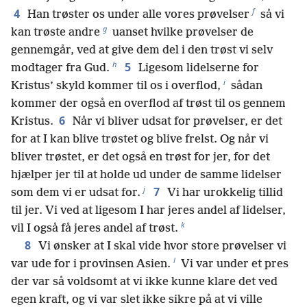
f
4
Han trøster os under alle vores prøvelser
så vi
g
kan trøste andre
uanset hvilke prøvelser de
gennemgår, ved at give dem del i den trøst vi selv
h
5
modtager fra Gud.
Ligesom lidelserne for
i
Kristus’ skyld kommer til os i overflod,
sådan
kommer der også en overflod af trøst til os gennem
6
Kristus.
Når vi bliver udsat for prøvelser, er det
for at I kan blive trøstet og blive frelst. Og når vi
bliver trøstet, er det også en trøst for jer, for det
hjælper jer til at holde ud under de samme lidelser
j
7
som dem vi er udsat for.
Vi har urokkelig tillid
til jer. Vi ved at ligesom I har jeres andel af lidelser,
k
vil I også få jeres andel af trøst.
8
Vi ønsker at I skal vide hvor store prøvelser vi
l
var ude for i provinsen Asien.
Vi var under et pres
der var så voldsomt at vi ikke kunne klare det ved
egen kraft, og vi var slet ikke sikre på at vi ville