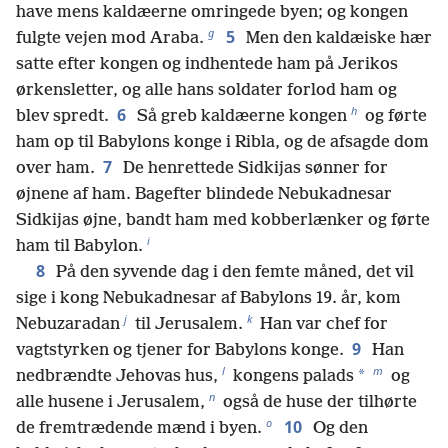
have mens kaldæerne omringede byen; og kongen
g
5
fulgte vejen mod Araba.
Men den kaldæiske hær
satte efter kongen og indhentede ham på Jerikos
ørkensletter, og alle hans soldater forlod ham og
h
6
blev spredt.
Så greb kaldæerne kongen
og førte
ham op til Babylons konge i Ribla, og de afsagde dom
7
over ham.
De henrettede Sidkijas sønner for
øjnene af ham. Bagefter blindede Nebukadnesar
Sidkijas øjne, bandt ham med kobberlænker og førte
i
ham til Babylon.
8
På den syvende dag i den femte måned, det vil
sige i kong Nebukadnesar af Babylons 19. år, kom
j
k
Nebuzaradan
til Jerusalem.
Han var chef for
9
vagtstyrken og tjener for Babylons konge.
Han
l
m
*
nedbrændte Jehovas hus,
kongens palads
og
n
alle husene i Jerusalem,
også de huse der tilhørte
o
10
de fremtrædende mænd i byen.
Og den