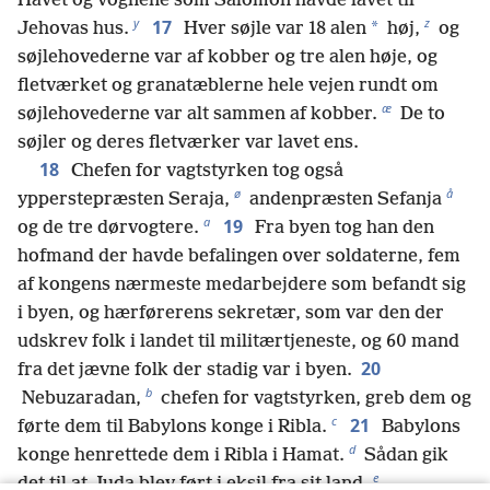
Havet og vognene som Salomon havde lavet til
y
z
17
*
Jehovas hus.
Hver søjle var 18 alen
høj,
og
søjlehovederne var af kobber og tre alen høje, og
fletværket og granatæblerne hele vejen rundt om
æ
søjlehovederne var alt sammen af kobber.
De to
søjler og deres fletværker var lavet ens.
18
Chefen for vagtstyrken tog også
ø
å
ypperstepræsten Seraja,
andenpræsten Sefanja
a
19
og de tre dørvogtere.
Fra byen tog han den
hofmand der havde befalingen over soldaterne, fem
af kongens nærmeste medarbejdere som befandt sig
i byen, og hærførerens sekretær, som var den der
udskrev folk i landet til militærtjeneste, og 60 mand
20
fra det jævne folk der stadig var i byen.
b
Nebuzaradan,
chefen for vagtstyrken, greb dem og
c
21
førte dem til Babylons konge i Ribla.
Babylons
d
konge henrettede dem i Ribla i Hamat.
Sådan gik
e
det til at Juda blev ført i eksil fra sit land.