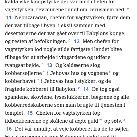
kaldæiske kampstyrke der var med chefen for
p
vagtstyrken, rev murene rundt om Jerusalem ned.
11
Nebuzaradan, chefen for vagtstyrken, førte dem
der var tilbage i byen, i eksil sammen med
desertørerne der var gået over til Babylons konge,
q
12
og resten af befolkningen.
Men chefen for
vagtstyrken lod nogle af de fattigste i landet blive
tilbage for at arbejde i vingårdene og udføre
r
13
tvangsarbejde.
Og kaldæerne slog
s
t
kobbersøjlerne
i Jehovas hus og vognene
og
u
kobberhavet
i Jehovas hus i stykker, og de
v
14
fragtede kobberet til Babylon.
De tog også
spandene, skovlene, lyseslukkerne, bægrene og alle
kobberredskaberne som man brugte til tjenesten i
15
templet.
Chefen for vagtstyrken tog
w
x
ildbækkenerne og skålene af ægte guld
og sølv.
16
Det var umuligt at veje kobberet fra de to søjler,