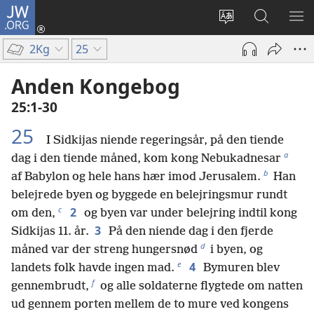
JW.ORG
Log
på
Vælg
Søg
VIS
(åbner
sprog
på
ME
2Kg
25
nyt
JW.ORG
vindue)
Anden Kongebog
25:1-30
25
I Sidkijas niende regeringsår, på den tiende
a
dag i den tiende måned, kom kong Nebukadnesar
b
af Babylon og hele hans hær imod Jerusalem.
Han
belejrede byen og byggede en belejringsmur rundt
c
2
om den,
og byen var under belejring indtil kong
3
Sidkijas 11. år.
På den niende dag i den fjerde
d
måned var der streng hungersnød
i byen, og
e
4
landets folk havde ingen mad.
Bymuren blev
f
gennembrudt,
og alle soldaterne flygtede om natten
ud gennem porten mellem de to mure ved kongens