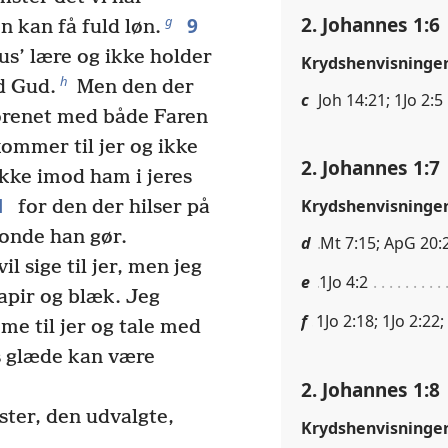
2. Johannes 1:6
9
g
n kan få fuld løn.
s’ lære og ikke holder
Krydshenvisninge
h
ed Gud.
Men den der
c
Joh 14:21; 1Jo 2:5
 forenet med både Faren
ommer til jer og ikke
2. Johannes 1:7
ikke imod ham i jeres
1
Krydshenvisninge
for den der hilser på
 onde han gør.
d
Mt 7:15; ApG 20:29
l sige til jer, men jeg
e
1Jo 4:2
apir og blæk. Jeg
f
1Jo 2:18; 1Jo 2:22;
e til jer og tale med
res glæde kan være
2. Johannes 1:8
ster, den udvalgte,
Krydshenvisninge