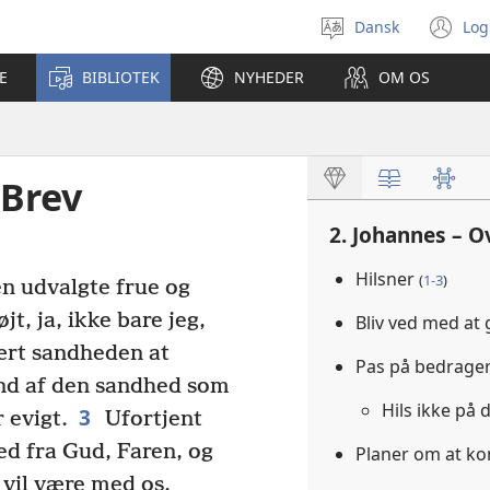
Dansk
Log
Vælg
(å
sprog
ny
E
BIBLIOTEK
NYHEDER
OM OS
vi
 Brev
2. Johannes – O
Hilsner
(
1-3
)
en udvalgte frue og
t, ja, ikke bare jeg,
Bliv ved med at
ært sandheden at
Pas på bedrage
und af den sandhed som
Hils ikke på
3
r evigt.
Ufortjent
ed fra Gud, Faren, og
Planer om at k
 vil være med os,