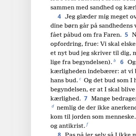
sammen med sandhed og kærl
4
Jeg glæder mig meget ove
dine børn går på sandhedens v
5
fået påbud om fra Faren.
N
opfordring, frue: Vi skal elsk
et nyt bud jeg skriver til dig,
6
b
lige fra begyndelsen).
Og 
kærligheden indebærer: at vi 
c
hans bud.
Og det bud som I h
begyndelsen, er at I skal bliv
7
kærlighed.
Mange bedragere
d
nemlig de der ikke anerkend
kom til jorden som menneske.
f
og antikrist.
8
Pas på jer selv så I ikke 