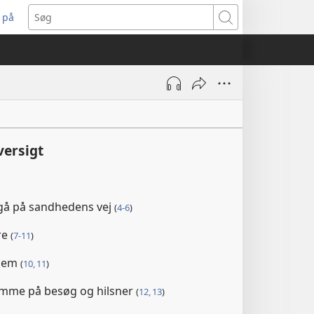
 på
bner
Søg
t
ndue)
versigt
 gå på sandhedens vej
(
4-6
)
re
(
7-11
)
 dem
(
10, 11
)
omme på besøg og hilsner
(
12, 13
)