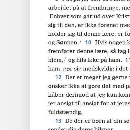
arbejdet på at frembringe, me
Enhver som går ud over Kristu
sig til den, er ikke forenet m
holder sig til denne lære, er
10
i
og Sønnen.
Hvis nogen k
fremfører denne lære, så tag 
1
j
hjem,
og hils ikke på ham,
ham, gør sig medskyldig i det
12
Der er meget jeg gerne vi
ønsker ikke at gøre det med p
håber derimod at jeg kan komm
jer ansigt til ansigt for at je
fuldstændig.
13
De der er børn af din sø
sender dig deres hilsner.