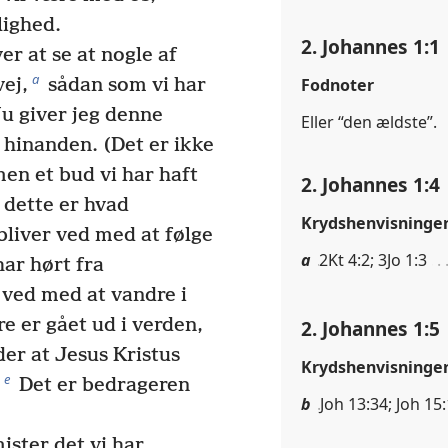
ighed.
2. Johannes 1:1
r at se at nogle af
a
Fodnoter
ej,
sådan som vi har
u giver jeg denne
Eller “den ældste”.
e hinanden. (Det er ikke
 men et bud vi har haft
2. Johannes 1:4
dette er hvad
Krydshenvisninge
bliver ved med at følge
a
2Kt 4:2; 3Jo 1:3
ar hørt fra
e ved med at vandre i
 er gået ud i verden,
2. Johannes 1:5
er at Jesus Kristus
Krydshenvisninge
e
Det er bedrageren
b
Joh 13:34; Joh 15:
mister det vi har