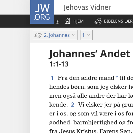
JW.ORG
Jehovas Vidner
HJEM
BIBELENS LÆR
2. Johannes
1
Johannes’ Andet
1:1-13
1
*
Fra den ældre mand
til d
hendes børn, som jeg elsker høj
men også alle andre der har l
2
kende.
Vi elsker jer på gr
er i os, og som vil være i os fo
godhed, barmhjertighed og fr
fra Jesus Kristus, Farens Søn,