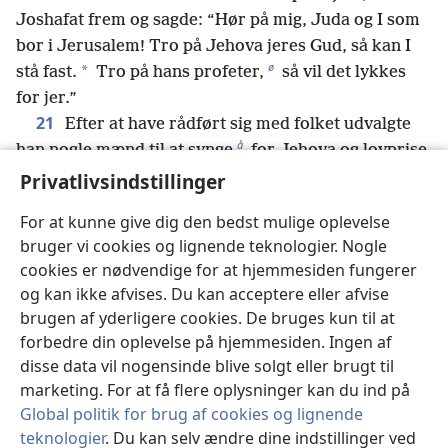
Joshafat frem og sagde: “Hør på mig, Juda og I som
bor i Jerusalem! Tro på Jehova jeres Gud, så kan I
ø
*
stå fast.
Tro på hans profeter,
så vil det lykkes
for jer.”
21
Efter at have rådført sig med folket udvalgte
å
han nogle mænd til at synge
for Jehova og lovprise
ham i hellige klæder. De skulle gå foran soldaterne
Privatlivsindstillinger
og synge: “Tak Jehova, for hans loyale kærlighed
For at kunne give dig den bedst mulige oplevelse
a
varer evigt.”
bruger vi cookies og lignende teknologier. Nogle
22
Da de glade begyndte at synge lovsange,
cookies er nødvendige for at hjemmesiden fungerer
sørgede Jehova for at de mænd fra Ammon, Moab og
og kan ikke afvises. Du kan acceptere eller afvise
Seirs bjergland der trængte ind i Juda, blev udsat for
brugen af yderligere cookies. De bruges kun til at
et bagholdsangreb, og de gav sig til at hugge
forbedre din oplevelse på hjemmesiden. Ingen af
b
23
hinanden ned.
Ammonitterne og moabitterne
disse data vil nogensinde blive solgt eller brugt til
c
vendte sig mod indbyggerne fra Seirs bjergland
for
marketing. For at få flere oplysninger kan du ind på
at udslette og tilintetgøre dem. Så snart de var
Global politik for brug af cookies og lignende
færdige med Seirs indbyggere, gav de sig til at
teknologier
. Du kan selv ændre dine indstillinger ved