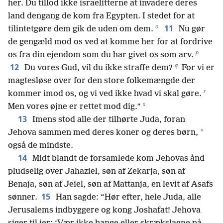
her. Du tillod ikke israelitterne at invadere deres
land dengang de kom fra Egypten. I stedet for at
o
11
tilintetgøre dem gik de uden om dem.
Nu gør
de gengæld mod os ved at komme her for at fordrive
p
os fra din ejendom som du har givet os som arv.
q
12
Du vores Gud, vil du ikke straffe dem?
For vi er
magtesløse over for den store folkemængde der
r
kommer imod os, og vi ved ikke hvad vi skal gøre.
s
Men vores øjne er rettet mod dig.”
13
Imens stod alle der tilhørte Juda, foran
*
Jehova sammen med deres koner og deres børn,
også de mindste.
14
Midt blandt de forsamlede kom Jehovas ånd
pludselig over Jahaziel, søn af Zekarja, søn af
Benaja, søn af Jeiel, søn af Mattanja, en levit af Asafs
15
sønner.
Han sagde: “Hør efter, hele Juda, alle
Jerusalems indbyggere og kong Joshafat! Jehova