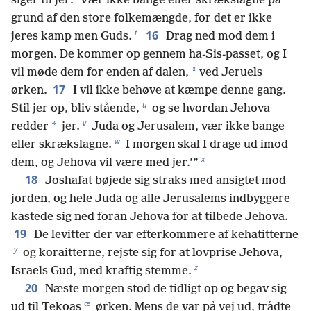
siger til jer: ‘Vær ikke bange eller skrækslagne på
grund af den store folkemængde, for det er ikke
t
16
jeres kamp men Guds.
Drag ned mod dem i
morgen. De kommer op gennem ha-Sis-passet, og I
*
vil møde dem for enden af dalen,
ved Jeruels
17
ørken.
I vil ikke behøve at kæmpe denne gang.
u
Stil jer op, bliv stående,
og se hvordan Jehova
v
*
redder
jer.
Juda og Jerusalem, vær ikke bange
w
eller skrækslagne.
I morgen skal I drage ud imod
x
dem, og Jehova vil være med jer.’”
18
Joshafat bøjede sig straks med ansigtet mod
jorden, og hele Juda og alle Jerusalems indbyggere
kastede sig ned foran Jehova for at tilbede Jehova.
19
De levitter der var efterkommere af kehatitterne
y
og koraitterne, rejste sig for at lovprise Jehova,
z
Israels Gud, med kraftig stemme.
20
Næste morgen stod de tidligt op og begav sig
æ
ud til Tekoas
ørken. Mens de var på vej ud, trådte