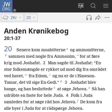
JW.ORG
Log
på
Vælg
Søg
VIS
(åbner
sprog
på
ME
2Kr
20
nyt
JW.ORG
vindue)
Anden Krønikebog
20:1-37
20
a
Senere kom moabitterne
og ammonitterne,
b
*
sammen med nogle fra Ammonim,
for at føre
2
krig mod Joshafat.
Man sagde til Joshafat: “En
stor folkemængde er rykket ud mod dig fra området
c
*
ved havet,
fra Edom,
og nu er de i Haseson-
d
3
Tamar, det vil sige En-Gedi.”
Joshafat blev
e
*
bange, og han besluttede
at søge Jehova.
Så han
4
udråbte en faste for hele Juda.
Folk i Juda
f
samledes for at søge råd hos Jehova.
De kom fra
alle byer i Juda for at rådspørge Jehova.