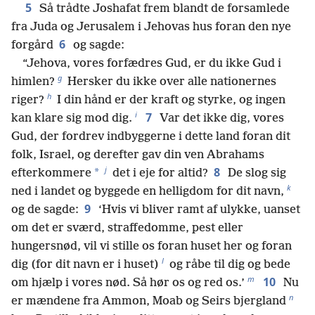
5
Så trådte Joshafat frem blandt de forsamlede
fra Juda og Jerusalem i Jehovas hus foran den nye
6
forgård
og sagde:
“Jehova, vores forfædres Gud, er du ikke Gud i
g
himlen?
Hersker du ikke over alle nationernes
h
riger?
I din hånd er der kraft og styrke, og ingen
i
7
kan klare sig mod dig.
Var det ikke dig, vores
Gud, der fordrev indbyggerne i dette land foran dit
folk, Israel, og derefter gav din ven Abrahams
j
8
*
efterkommere
det i eje for altid?
De slog sig
k
ned i landet og byggede en helligdom for dit navn,
9
og de sagde:
‘Hvis vi bliver ramt af ulykke, uanset
om det er sværd, straffedomme, pest eller
hungersnød, vil vi stille os foran huset her og foran
l
dig (for dit navn er i huset)
og råbe til dig og bede
m
10
om hjælp i vores nød. Så hør os og red os.’
Nu
n
er mændene fra Ammon, Moab og Seirs bjergland