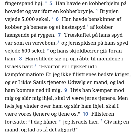
5
*
fingerspand høj.
Han havde en kobberhjelm på
h
hovedet og var iført en kobberbrynje.
Brynjen
6
*
vejede 5.000 sekel.
Han havde benskinner af
i
kobber på benene og et kastespyd
af kobber
7
hængende på ryggen.
Træskaftet på hans spyd
j
var som en vævebom,
og jernspidsen på hans spyd
*
vejede 600 sekel;
og hans skjoldbærer gik foran
8
ham.
Han stillede sig op og råbte til mændene i
k
Israels hær:
“Hvorfor er I rykket ud i
kampformation? Er jeg ikke filistrenes bedste kriger,
og er I ikke Sauls tjenere? Udvælg en mand, og lad
9
ham komme ned til mig.
Hvis han kæmper mod
mig og slår mig ihjel, skal vi være jeres tjenere. Men
hvis jeg vinder over ham og slår ham ihjel, skal I
10
være vores tjenere og tjene os.”
Filisteren
l
*
fortsatte: “I dag håner
jeg Israels hær.
Giv mig en
mand, og lad os få det afgjort!”