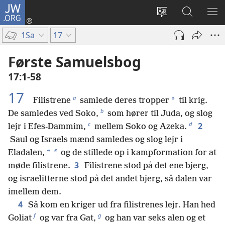
JW.ORG
Log
på
Vælg
Søg
VIS
(åbner
sprog
på
ME
1Sa
17
nyt
JW.ORG
vindue)
Første Samuelsbog
17:1-58
17
a
*
Filistrene
samlede deres tropper
til krig.
b
De samledes ved Soko,
som hører til Juda, og slog
c
d
2
lejr i Efes-Dammim,
mellem Soko og Azeka.
Saul og Israels mænd samledes og slog lejr i
e
*
Eladalen,
og de stillede op i kampformation for at
3
møde filistrene.
Filistrene stod på det ene bjerg,
og israelitterne stod på det andet bjerg, så dalen var
imellem dem.
4
Så kom en kriger ud fra filistrenes lejr. Han hed
f
g
Goliat
og var fra Gat,
og han var seks alen og et