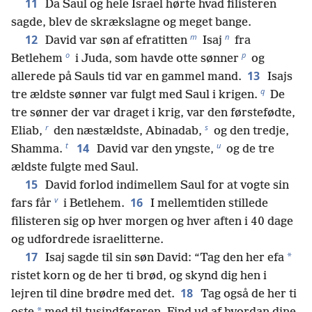
11
Da Saul og hele Israel hørte hvad filisteren
sagde, blev de skrækslagne og meget bange.
m
n
12
David var søn af efratitten
Isaj
fra
o
p
Betlehem
i Juda, som havde otte sønner
og
13
allerede på Sauls tid var en gammel mand.
Isajs
q
tre ældste sønner var fulgt med Saul i krigen.
De
tre sønner der var draget i krig, var den førstefødte,
r
s
Eliab,
den næstældste, Abinadab,
og den tredje,
t
u
14
Shamma.
David var den yngste,
og de tre
ældste fulgte med Saul.
15
David forlod indimellem Saul for at vogte sin
v
16
fars får
i Betlehem.
I mellemtiden stillede
filisteren sig op hver morgen og hver aften i 40 dage
og udfordrede israelitterne.
17
*
Isaj sagde til sin søn David: “Tag den her efa
ristet korn og de her ti brød, og skynd dig hen i
18
lejren til dine brødre med det.
Tag også de her ti