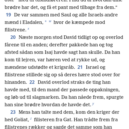
*
oste
med til tusindføreren. Find ud af hvordan dine
brødre har det, og få et pant med tilbage fra dem.”
19
De var sammen med Saul og alle Israels andre
w
*
mænd i Eladalen,
hvor de kæmpede mod
x
filistrene.
20
Næste morgen stod David tidligt op og overlod
fårene til en anden; derefter pakkede han og tog
afsted sådan som Isaj havde sagt han skulle. Da han
kom til lejren, var hæren ved at rykke ud, og
21
mændene udstødte et krigsråb.
Israel og
filistrene stillede sig op så deres hære stod over for
22
hinanden.
David overlod straks de ting han
havde med, til den mand der passede oppakningen,
og løb ud til slagmarken. Da han nåede frem, spurgte
y
han sine brødre hvordan de havde det.
23
Mens han talte med dem, kom den kriger der
z
hed Goliat,
filisteren fra Gat. Han trådte frem fra
filistrenes rækker og sagde det samme som han