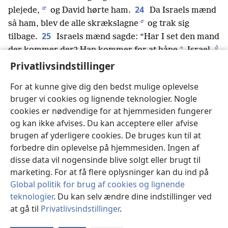
æ
24
plejede,
og David hørte ham.
Da Israels mænd
ø
så ham, blev de alle skrækslagne
og trak sig
25
tilbage.
Israels mænd sagde: “Har I set den mand
å
*
der kommer der? Han kommer for at håne
Israel.
Den der slår ham ihjel, vil kongen gøre meget rig,
Privatlivsindstillinger
a
han vil give ham sin datter,
og han vil fritage hans
For at kunne give dig den bedst mulige oplevelse
fars hus for skatter og pligter i Israel.”
bruger vi cookies og lignende teknologier. Nogle
26
David sagde til de mænd der stod i nærheden:
cookies er nødvendige for at hjemmesiden fungerer
“Hvad vil man gøre for den der slår filisteren ihjel og
og kan ikke afvises. Du kan acceptere eller afvise
fjerner skammen fra Israel? Hvem er den uomskårne
brugen af yderligere cookies. De bruges kun til at
*
filister som vover at håne
den levende Guds hær?”
forbedre din oplevelse på hjemmesiden. Ingen af
b
27
Folkene gentog så det de havde sagt: “Sådan
disse data vil nogensinde blive solgt eller brugt til
28
vil man gøre for den der slår ham ihjel.”
Da
marketing. For at få flere oplysninger kan du ind på
c
Davids ældste bror, Eliab,
hørte at han talte med
Global politik for brug af cookies og lignende
mændene, blev han vred på ham og sagde: “Hvorfor
teknologier
. Du kan selv ændre dine indstillinger ved
at gå til
Privatlivsindstillinger
.
er du kommet herned? Og hvem har du overladt de
St
d
få får i ørkenen til?
Jeg ved jo at du er overmodig,