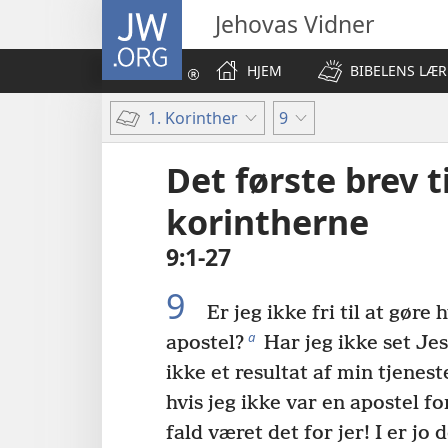
JW.ORG
Jehovas Vidner
HJEM
BIBELENS LÆR
1. Korinther
9
Det første brev ti
korintherne
9:1-27
9
Er jeg ikke fri til at gøre 
a
apostel?
Har jeg ikke set Jes
ikke et resultat af min tjenes
hvis jeg ikke var en apostel fo
fald været det for jer! I er jo