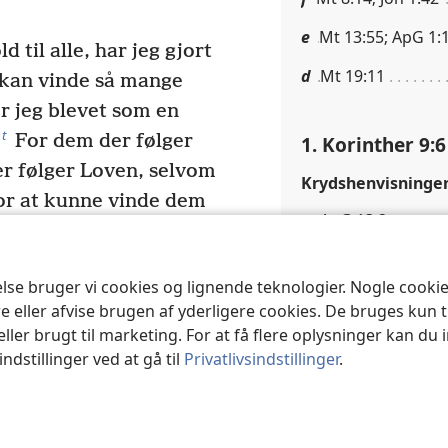
e
Mt 13:55; ApG 1:1
d til alle, har jeg gjort
d
Mt 19:11
eg kan vinde så mange
r jeg blevet som en
t
For dem der følger
1. Korinther 9:6
er følger Loven, selvom
Krydshenvisninge
for at kunne vinde dem
g
ApG 13:2
m der ikke er
t som en der ikke er
1. Korinther 9:7
else bruger vi cookies og lignende teknologier. Nogle cook
 naturligvis er bundet
e eller afvise brugen af yderligere cookies. De bruges kun 
w
us’ lov
– for at kunne
sin egen løn:
Paulu
eller brugt til marketing. For at få flere oplysninger kan du
22
agt Loven.
For de
refererer til den “lø
ndstillinger ved at gå til
Privatlivsindstillinger
.
I denne sammenhæng
t kunne vinde de svage.
betydning for at vis
eg blevet alt, for jeg
beskeden materiel 
 hvert fald at frelse