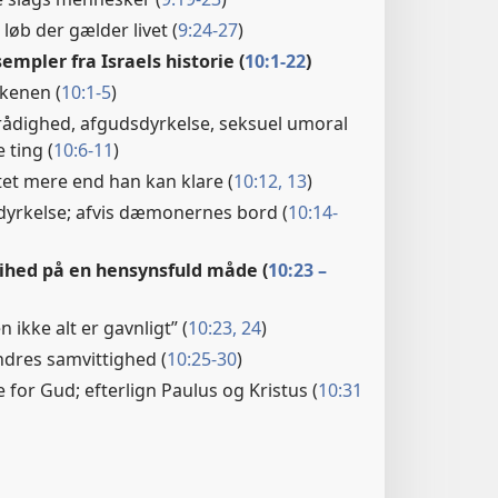
 løb der gælder livet (
9:24-27
)
mpler fra Israels historie (
10:1-22
)
rkenen (
10:1-5
)
ådighed, afgudsdyrkelse, seksuel umoral
 ting (
10:6-11
)
stet mere end han kan klare (
10:12, 13
)
sdyrkelse; afvis dæmonernes bord (
10:14-
frihed på en hensynsfuld måde (
10:23 –
en ikke alt er gavnligt” (
10:23, 24
)
ndres samvittighed (
10:25-30
)
e for Gud; efterlign Paulus og Kristus (
10:31