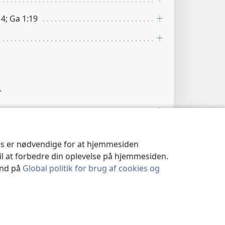
4; Ga 1:19
r
ies er nødvendige for at hjemmesiden
til at forbedre din oplevelse på hjemmesiden.
s anvender her et græsk udtryk der
 ind på
Global politik for brug af cookies og
n” en soldat fik. (Se
studienote til Lu 3:14
).
 bliver udtrykket brugt i overført
e at flittige kristne “soldater” fortjener en
støtte.