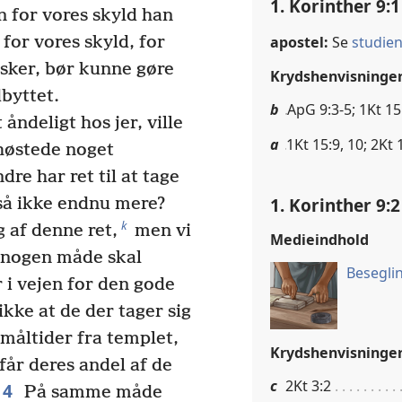
1. Korinther 9:1
en for vores skyld han
apostel:
Se
studien
 for vores skyld, for
rsker, bør kunne gøre
Krydshenvisninge
dbyttet.
b
ApG 9:3-5; 1Kt 15
åndeligt hos jer, ville
a
1Kt 15:9, 10; 2Kt 
 høstede noget
dre har ret til at tage
1. Korinther 9:2
 så ikke endnu mere?
k
g af denne ret,
men vi
Medieindhold
på nogen måde skal
Besegli
 i vejen for den gode
ikke at de der tager sig
s måltider fra templet,
Krydshenvisninge
 får deres andel af de
c
2Kt 3:2
14
På samme måde