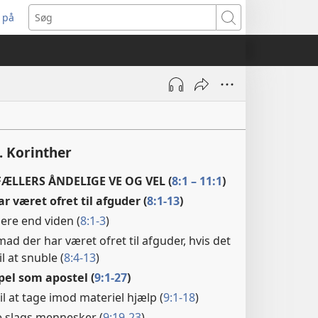
 på
bner
Søg
t
ndue)
. Korinther
ÆLLERS ÅNDELIGE VE OG VEL (
8:1 – 11:1
)
r været ofret til afguder (
8:1-13
)
ere end viden (
8:1-3
)
ad der har været ofret til afguder, hvis det
l at snuble (
8:4-13
)
pel som apostel (
9:1-27
)
il at tage imod materiel hjælp (
9:1-18
)
lle slags mennesker (
9:19-23
)