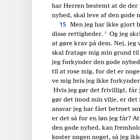
har Herren bestemt at de der
nyhed, skal leve af den gode 
15
Men jeg har ikke gjort b
o
disse rettigheder.
Og jeg skr
at gøre krav på dem. Nej, jeg v
skal fratage mig min grund til
jeg forkynder den gode nyhed
til at rose mig, for det er noget
ve mig hvis jeg ikke forkynde
Hvis jeg gør det frivilligt, får
gør det imod min vilje, er det
ansvar jeg har fået betroet so
er det så for en løn jeg får? A
den gode nyhed, kan fremhold
koster nogen noget, så jeg ik