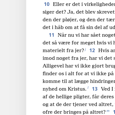
10
Eller er det i virkelighed
siger det? Ja, det blev skrevet
den der pløjer, og den der tæ
det i håb om at få sin del af u
11
Når nu vi har sået noget 
det så være for meget hvis vi
12
j
materielt fra jer?
Hvis an
imod noget fra jer, har vi det
Alligevel har vi ikke gjort bru
finder os i alt for at vi ikke 
komme til at lægge hindringer
13
l
nyhed om Kristus.
Ved I 
af de hellige pligter, får dere
og at de der tjener ved altret,
m
ofre der bringes på altret?