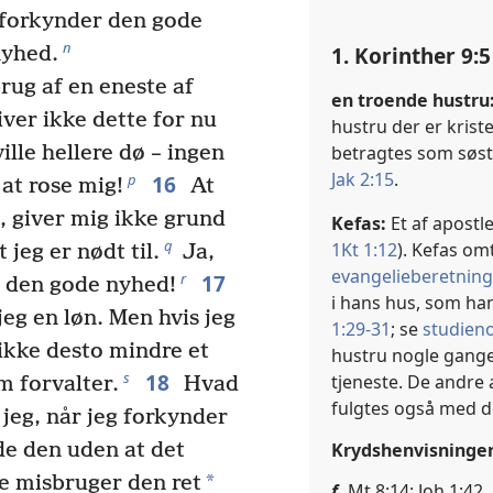
 forkynder den gode
n
1. Korinther 9:5
nyhed.
rug af en eneste af
en troende hustru
iver ikke dette for nu
hustru der er krist
betragtes som søstr
ille hellere dø – ingen
Jak 2:15
.
16
p
 at rose mig!
At
, giver mig ikke grund
Kefas:
Et af apostl
q
1Kt 1:12
). Kefas om
 jeg er nødt til.
Ja,
evangelieberetnin
17
r
r den gode nyhed!
i hans hus, som han
 jeg en løn. Men hvis jeg
1:29-31
; se
studieno
 ikke desto mindre et
hustru nogle gange
18
s
tjeneste. De andre 
m forvalter.
Hvad
fulgtes også med 
t jeg, når jeg forkynder
Krydshenvisninge
e den uden at det
*
ke misbruger den ret
f
Mt 8:14; Joh 1:42