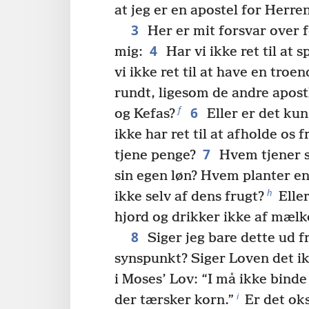
at jeg er en apostel for Herren
3
Her er mit forsvar over f
4
mig:
Har vi ikke ret til at s
vi ikke ret til at have en troe
rundt, ligesom de andre apost
6
f
og Kefas?
Eller er det ku
ikke har ret til at afholde os f
7
tjene penge?
Hvem tjener s
sin egen løn? Hvem planter en
h
ikke selv af dens frugt?
Eller
hjord og drikker ikke af mælk
8
Siger jeg bare dette ud f
synspunkt? Siger Loven det i
i Moses’ Lov: “I må ikke bind
i
der tærsker korn.”
Er det ok