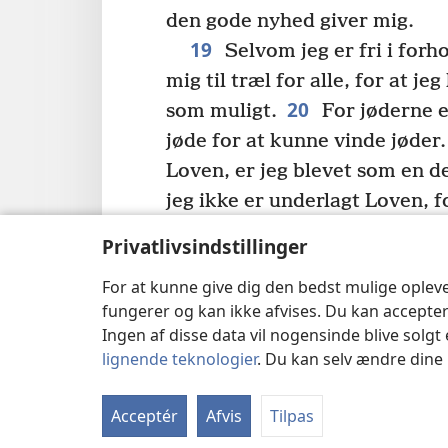
den gode nyhed giver mig.
19
Selvom jeg er fri i forhol
mig til træl for alle, for at j
20
som muligt.
For jøderne e
jøde for at kunne vinde jøder.
Loven, er jeg blevet som en d
jeg ikke er underlagt Loven, 
21
u
der følger Loven.
For de
Privatlivsindstillinger
underlagt Loven, er jeg bleve
For at kunne give dig den bedst mulige oplev
v
underlagt Loven
– selvom jeg
fungerer og kan ikke afvises. Du kan accepter
af Guds lov og underlagt Krist
Ingen af disse data vil nogensinde blive solgt 
vinde dem der ikke er underl
lignende teknologier
. Du kan selv ændre dine i
svage er jeg blevet svag for a
x
For alle slags mennesker er j
Acceptér
Afvis
Tilpas
vil gøre alt hvad jeg kan, for i