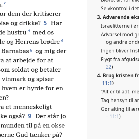
c
.
Selvkontrol i det
or dem der kritiserer
3. Advarende ekse
5
pise og drikke?
Har
Israelitterne i ø
d
nde hustru
med os
Advarsel mod gr
e
og andre onde
le og Herrens brødre
g
Ingen bliver fri
n Barnabas
og mig der
Flygt fra afgud
ra at arbejde for at
22
)
om soldat og betaler
4. Brug kristen 
 vinmark og spiser
11:1
)
 hvem er hyrde for en
“Alt er tilladt, m
en?
Tag hensyn til a
ra et menneskeligt
Gør alting til ær
9
– 11:1
)
kke også?
Der står jo
e munden til på en okse
serne Gud tænker på?