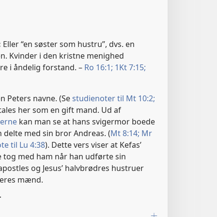
:
Eller “en søster som hustru”, dvs. en
en. Kvinder i den kristne menighed
e i åndelig forstand. –
Ro 16:1;
1Kt 7:15;
en Peters navne. (Se
studienoter til Mt 10:2;
tales her som en gift mand. Ud af
gerne
kan man se at hans svigermor boede
 delte med sin bror Andreas. (
Mt 8:14;
Mr
te til Lu 4:38
). Dette vers viser at Kefas’
 tog med ham når han udførte sin
apostles og Jesus’ halvbrødres hustruer
deres mænd.
r