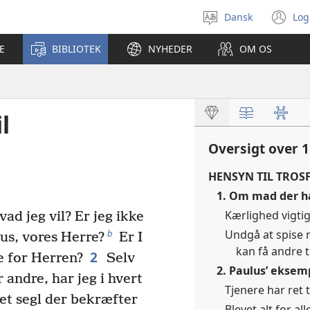
Dansk
Log
Vælg
(å
sprog
ny
E
BIBLIOTEK
NYHEDER
OM OS
vi
l
Oversigt over 1
HENSYN TIL TROSF
1. Om mad der ha
Kærlighed vigtig
hvad jeg vil? Er jeg ikke
Undgå at spise m
b
us, vores Herre?
Er I
kan få andre ti
2
te for Herren?
Selv
2. Paulus’ eksem
r andre, har jeg i hvert
Tjenere har ret t
 det segl der bekræfter
Blevet alt for a