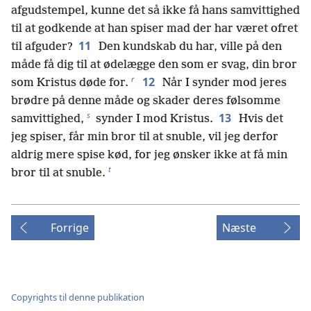
afgudstempel, kunne det så ikke få hans samvittighed
til at godkende at han spiser mad der har været ofret
11
til afguder?
Den kundskab du har, ville på den
måde få dig til at ødelægge den som er svag, din bror
r
12
som Kristus døde for.
Når I synder mod jeres
brødre på denne måde og skader deres følsomme
s
13
samvittighed,
synder I mod Kristus.
Hvis det
jeg spiser, får min bror til at snuble, vil jeg derfor
aldrig mere spise kød, for jeg ønsker ikke at få min
t
bror til at snuble.
Forrige
Næste
Copyrights til denne publikation