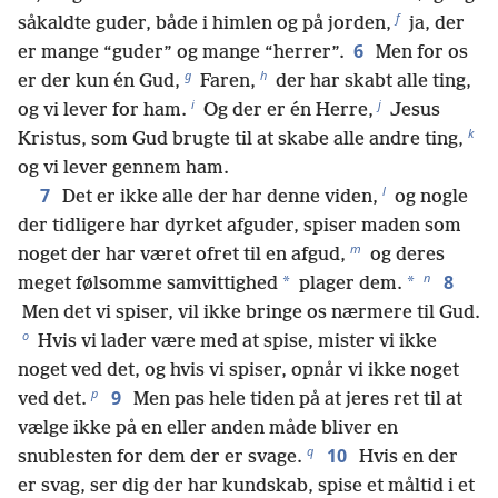
f
såkaldte guder, både i himlen og på jorden,
ja, der
6
er mange “guder” og mange “herrer”.
Men for os
g
h
er der kun én Gud,
Faren,
der har skabt alle ting,
i
j
og vi lever for ham.
Og der er én Herre,
Jesus
k
Kristus, som Gud brugte til at skabe alle andre ting,
og vi lever gennem ham.
l
7
Det er ikke alle der har denne viden,
og nogle
der tidligere har dyrket afguder, spiser maden som
m
noget der har været ofret til en afgud,
og deres
n
8
*
*
meget følsomme samvittighed
plager dem.
Men det vi spiser, vil ikke bringe os nærmere til Gud.
o
Hvis vi lader være med at spise, mister vi ikke
noget ved det, og hvis vi spiser, opnår vi ikke noget
p
9
ved det.
Men pas hele tiden på at jeres ret til at
vælge ikke på en eller anden måde bliver en
q
10
snublesten for dem der er svage.
Hvis en der
er svag, ser dig der har kundskab, spise et måltid i et