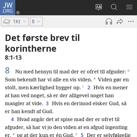
JW.ORG
Log
på
Vælg
Søg
VIS
(åbner
sprog
på
ME
1Kt
8
nyt
JW.ORG
vindue)
Det første brev til
korintherne
8:1-13
8
a
Nu med hensyn til mad der er ofret til afguder:
b
Som bekendt har vi alle en vis viden.
Viden gør en
c
2
stolt, men kærlighed bygger op.
Hvis en mener
at han ved noget, så er der alligevel noget han
3
mangler at vide.
Hvis en derimod elsker Gud, så
er han kendt af Gud.
4
Hvad angår det at spise mad der er ofret til
afguder, så har vi jo den viden at en afgud ingenting
d
e
5
er,
og at der kun er én Gud.
Der er selvfølgelig