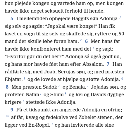
hun plejede kongen og vartede ham op, men kongen
havde ikke noget seksuelt forhold til hende.
d
5
I mellemtiden ophøjede Haggits søn Adonija
sig selv og sagde: “Jeg skal være konge!” Han fik
lavet en vogn til sig selv og skaffede sig ryttere og 50
e
6
mand der skulle løbe foran ham.
Men hans far
*
havde ikke konfronteret ham med det
og sagt:
“Hvorfor gør du det her?” Adonija så også godt ud,
7
og hans mor havde fået ham efter Absalom.
Han
rådførte sig med Joab, Serujas søn, og med præsten
f
g
Ebjatar,
og de lovede at hjælpe og støtte Adonija.
h
i
8
Men præsten Sadok
og Benaja,
Jojadas søn, og
j
k
profeten Natan
og Shimi
og Rei og Davids dygtige
l
krigere
støttede ikke Adonija.
9
På et tidspunkt arrangerede Adonija en ofring
m
af får, kvæg og fedekalve ved Zohelet-stenen, der
*
ligger ved En-Rogel,
og han inviterede alle sine