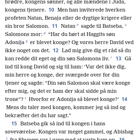
brødre, kongens sønner, og alle mændene i Juda,
10
kongens tjenere.
Men han inviterede hverken
profeten Natan, Benaja eller de dygtige krigere eller
n
o
11
sin bror Salomon.
Natan
sagde til Batseba,
p
Salomons mor:
“Har du hørt at Haggits søn
q
Adonija
er blevet konge? Og vores herre David ved
12
ikke noget om det.
Lad mig give dig et råd så du
r
13
kan redde dit eget og din søn Salomons liv.
Gå
ind til kong David og sig til ham: ‘Var det ikke dig,
min herre og konge, der sværgede over for din
tjener og sagde: “Din søn Salomon skal være konge
efter mig, og det er ham der skal sidde på min
s
14
trone”?
Hvorfor er Adonija så blevet konge?’
Mens du taler med kongen, kommer jeg så ind og
bekræfter det du har sagt.”
15
Batseba gik så ind til kongen i hans
soveværelse. Kongen var meget gammel, og Abishag
t
16