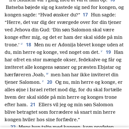
fra Shunem var i gang med at varte ham op.
Batseba bøjede sig og kastede sig ned for kongen, og
17
kongen sagde: “Hvad ønsker du?”
Hun sagde:
“Herre, det var dig der sværgede over for din tjener
ved Jehova din Gud: ‘Din søn Salomon skal være
konge efter mig, og det er ham der skal sidde på min
u
18
trone.’
Men nu er Adonija blevet konge uden at
v
19
du, min herre og konge, ved noget om det.
Han
har ofret en stor mængde okser, fedekalve og får og
inviteret alle kongens sønner og præsten Ebjatar og
w
hærføreren Joab,
men han har ikke inviteret din
x
20
tjener Salomon.
Og nu, min herre og konge, er
alles øjne i Israel rettet mod dig, for du skal fortælle
hvem der skal sidde på min herre og konges trone
21
efter ham.
Ellers vil jeg og min søn Salomon
blive betragtet som forrædere så snart min herre
kongen hviler hos sine forfædre.”
22
Mens hun talte med kongen, kom profeten