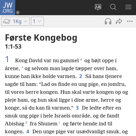
JW.ORG
Log
på
Vælg
Søg
VIS
(åbner
sprog
på
ME
1Kg
1
nyt
JW.ORG
vindue)
Første Kongebog
1:1-53
1
a
Kong David var nu gammel
og højt oppe i
*
årene,
og selvom man lagde tæpper over ham,
2
kunne han ikke holde varmen.
Så hans tjenere
sagde til ham: “Lad os finde en ung pige, en jomfru,
til vores herre kongen. Hun skal varte kongen op og
pleje ham, og hun skal ligge i dine arme, herre og
3
konge, så du kan få varmen.”
De ledte efter en
smuk ung pige i hele Israels område, og de fandt
b
c
Abishag
fra Shunem
og førte hende ind til
4
kongen.
Den unge pige var usædvanligt smuk, og