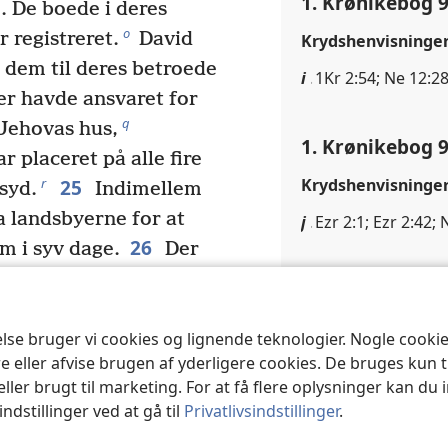
1. Krønikebog 9
. De boede i deres
o
 registreret.
David
Krydshenvisninge
em til deres betroede
i
1Kr 2:54; Ne 12:2
r havde ansvaret for
q
 Jehovas hus,
1. Krønikebog 9
 placeret på alle fire
Krydshenvisninge
25
r
 syd.
Indimellem
a landsbyerne for at
j
Ezr 2:1; Ezr 2:42;
26
 i syv dage.
Der
levitter, som var
1. Krønikebog 9
*
ilsyn med rummene
og
Krydshenvisninge
27
s
else bruger vi cookies og lignende teknologier. Nogle cook
 hus.
Om natten
e eller afvise brugen af yderligere cookies. De bruges kun 
k
Ne 3:29
undt om den sande
eller brugt til marketing. For at få flere oplysninger kan du
gttjenesten og havde
ndstillinger ved at gå til
Privatlivsindstillinger
.
e portene hver morgen.
1. Krønikebog 9