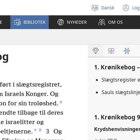
Dansk
Log
Vælg
(å
sprog
ny
E
BIBLIOTEK
NYHEDER
OM OS
vi
og
1. Krønikebog –
Slægtsregister 
ført i slægtsregistret,
Sauls slægtslin
m Israels Konger. Og
a
lon for sin troløshed.
ndte tilbage til deres
1. Krønikebog 9
e israelitter og
Krydshenvisninge
3
b
*
eltjenerne.
Og