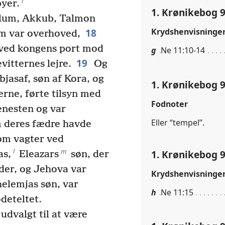
i
byer.
1. Krønikebog 9
lum, Akkub, Talmon
18
Krydshenvisninge
m var overhoved,
 ved kongens port mod
g
Ne 11:10-14
19
vitternes lejre.
Og
bjasaf, søn af Kora, og
1. Krønikebog 9
erne, førte tilsyn med
Fodnoter
enesten og var
Eller “tempel”.
m deres fædre havde
som vagter ved
l
m
1. Krønikebog 9
as,
Eleazars
søn, der
eder, og Jehova var
Krydshenvisninge
elemjas søn, var
h
Ne 11:15
deteltet.
 udvalgt til at være