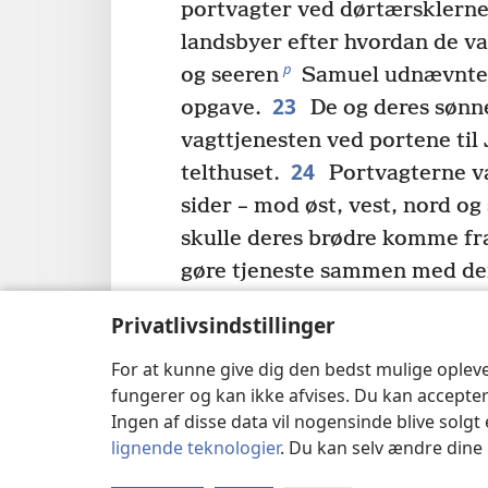
portvagter ved dørtærsklerne
landsbyer efter hvordan de var
p
og seeren
Samuel udnævnte d
23
opgave.
De og deres sønne
vagttjenesten ved portene til
24
telthuset.
Portvagterne var
sider – mod øst, vest, nord og
skulle deres brødre komme fr
gøre tjeneste sammen med dem
*
var fire ledende
portvagter, 
Privatlivsindstillinger
betroet den opgave at føre t
For at kunne give dig den bedst mulige oplev
skatkamrene i den sande Guds
fungerer og kan ikke afvises. Du kan accepter
stod de posteret hele vejen r
Ingen af disse data vil nogensinde blive solgt 
Guds hus, for de tog sig af va
lignende teknologier
. Du kan selv ændre dine i
ansvaret for nøglen og åbned