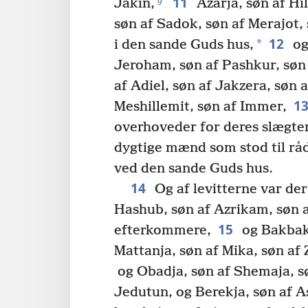
11
Jakin,
Azarja, søn af Hi
søn af Sadok, søn af Merajot, 
12
*
i den sande Guds hus,
og
Jeroham, søn af Pashkur, søn 
af Adiel, søn af Jakzera, søn 
1
Meshillemit, søn af Immer,
overhoveder for deres slægter
dygtige mænd som stod til råd
ved den sande Guds hus.
14
Og af levitterne var de
Hashub, søn af Azrikam, søn a
15
efterkommere,
og Bakbakk
Mattanja, søn af Mika, søn af Z
og Obadja, søn af Shemaja, sø
Jedutun, og Berekja, søn af A