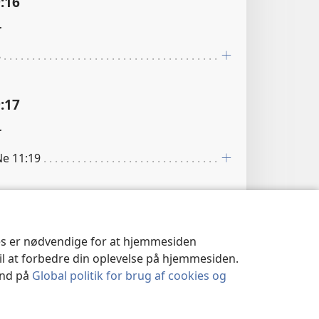
:16
r
8
:17
r
 Ne 11:19
:18
r
ies er nødvendige for at hjemmesiden
til at forbedre din oplevelse på hjemmesiden.
 ind på
Global politik for brug af cookies og
:20