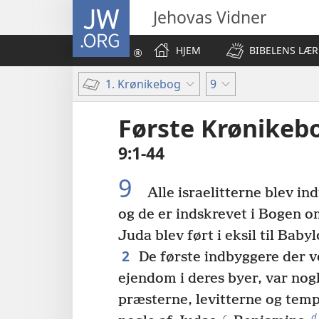
JW.ORG
Jehovas Vidner
HJEM
BIBELENS LÆR
1. Krønikebog
9
Første Krønikeb
9:1-44
9
Alle israelitterne blev ind
og de er indskrevet i Bogen o
Juda blev ført i eksil til Baby
2
De første indbyggere der ve
ejendom i deres byer, var nogl
præsterne, levitterne og temp
c
d