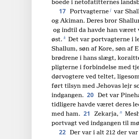
boede i netofatitternes lands
17
j
Portvagterne
var Shal
og Akiman. Deres bror Shallu
og indtil da havde han været
k
øst.
Det var portvagterne i le
Shallum, søn af Kore, søn af E
brødrene i hans slægt, koraitt
pligterne i forbindelse med tj
dørvogtere ved teltet, ligeso
ført tilsyn med Jehovas lejr 
20
indgangen.
Det var Pineh
tidligere havde været deres l
21
n
med ham.
Zekarja,
Mesh
portvagt ved indgangen til mø
22
Der var i alt 212 der var