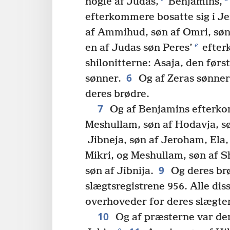
nogle af Judas,
Benjamins,
efterkommere bosatte sig i J
af Ammihud, søn af Omri, søn 
e
en af Judas søn Peres’
efter
shilonitterne: Asaja, den førs
6
sønner.
Og af Zeras sønner
deres brødre.
7
Og af Benjamins efterkom
Meshullam, søn af Hodavja, s
Jibneja, søn af Jeroham, Ela, 
Mikri, og Meshullam, søn af Sh
9
søn af Jibnija.
Og deres brø
slægtsregistrene 956. Alle di
overhoveder for deres slægter
10
Og af præsterne var der
g