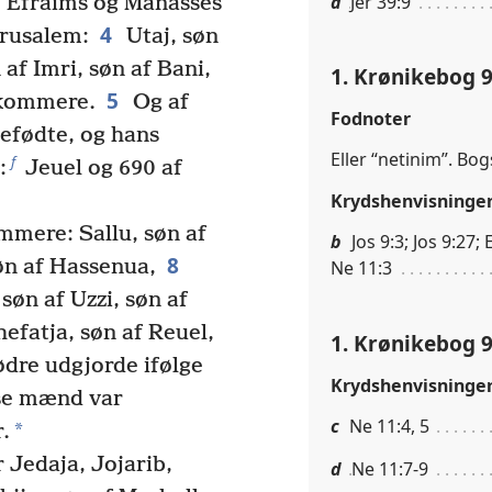
a
Jer 39:9
Efraims og Manasses
4
erusalem:
Utaj, søn
af Imri, søn af Bani,
1. Krønikebog 9
5
kommere.
Og af
Fodnoter
tefødte, og hans
Eller “netinim”. Bogs
f
:
Jeuel og 690 af
Krydshenvisninge
mere: Sallu, søn af
b
Jos 9:3; Jos 9:27;
8
øn af Hassenua,
Ne 11:3
søn af Uzzi, søn af
efatja, søn af Reuel,
1. Krønikebog 9
dre udgjorde ifølge
Krydshenvisninge
sse mænd var
c
Ne 11:4, 5
*
.
 Jedaja, Jojarib,
d
Ne 11:7-9