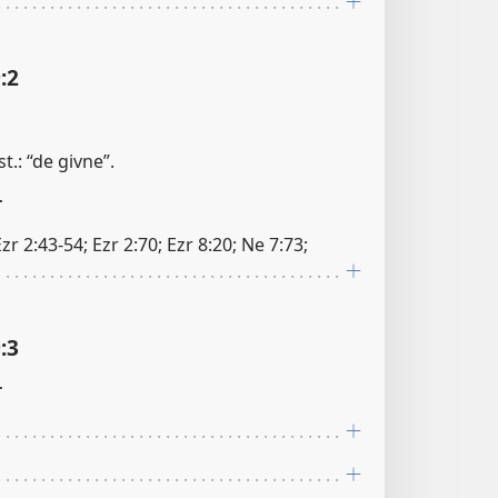
:2
t.: “de givne”.
r
 Ezr 2:43-54; Ezr 2:70; Ezr 8:20; Ne 7:73;
:3
r