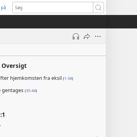
 på
bner
Søg
t
ndue)
 Oversigt
efter hjemkomsten fra eksil
(
1-34
)
je gentages
(
35-44
)
:1
r