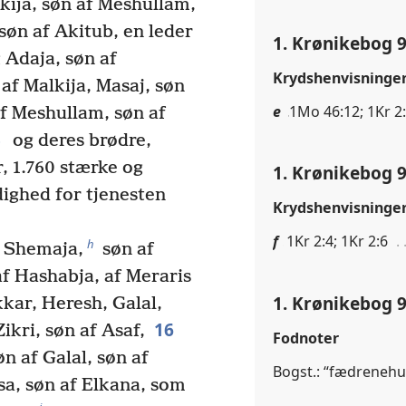
lkija, søn af Meshullam,
søn af Akitub, en leder
1. Krønikebog 9
 Adaja, søn af
Krydshenvisninge
af Malkija, Masaj, søn
e
1Mo 46:12; 1Kr 2
af Meshullam, søn af
3
og deres brødre,
, 1.760 stærke og
1. Krønikebog 9
ighed for tjenesten
Krydshenvisninge
f
1Kr 2:4; 1Kr 2:6
h
r Shemaja,
søn af
f Hashabja, af Meraris
1. Krønikebog 9
ar, Heresh, Galal,
16
ikri, søn af Asaf,
Fodnoter
n af Galal, søn af
Bogst.: “fædrenehu
sa, søn af Elkana, som