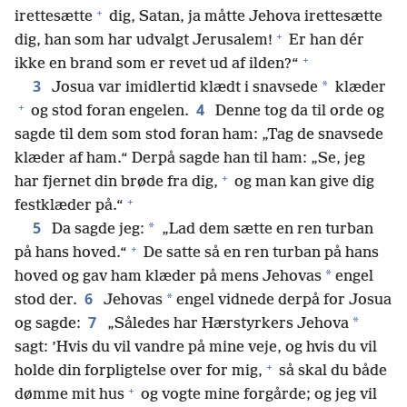
+
irettesætte
dig, Satan, ja måtte Jehova irettesætte
+
dig, han som har udvalgt Jerusalem!
Er han dér
+
ikke en brand som er revet ud af ilden?“
3
*
Josua var imidlertid klædt i snavsede
klæder
+
4
og stod foran engelen.
Denne tog da til orde og
sagde til dem som stod foran ham: „Tag de snavsede
klæder af ham.“ Derpå sagde han til ham: „Se, jeg
+
har fjernet din brøde fra dig,
og man kan give dig
+
festklæder på.“
5
*
Da sagde jeg:
„Lad dem sætte en ren turban
+
på hans hoved.“
De satte så en ren turban på hans
*
hoved og gav ham klæder på mens Jehovas
engel
6
*
stod der.
Jehovas
engel vidnede derpå for Josua
7
*
og sagde:
„Således har Hærstyrkers Jehova
sagt: ’Hvis du vil vandre på mine veje, og hvis du vil
+
holde din forpligtelse over for mig,
så skal du både
+
dømme mit hus
og vogte mine forgårde; og jeg vil