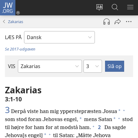
JW.ORG
Log
på
Vælg
Søg
VIS
(åbner
sprog
på
ME
Zakarias
nyt
JW.ORG
vindue)
LÆS PÅ
Se 2017-udgaven
Kapitel
VIS
Bibelbog
Zakarias
3:1-10
3
+
*
Derpå viste han mig ypperstepræsten Josua
+
*
*
som stod foran Jehovas engel,
mens Satan
stod
+
2
til højre for ham for at modstå ham.
Da sagde
+
*
Jehova[s engel]
til Satan: „Måtte Jehova