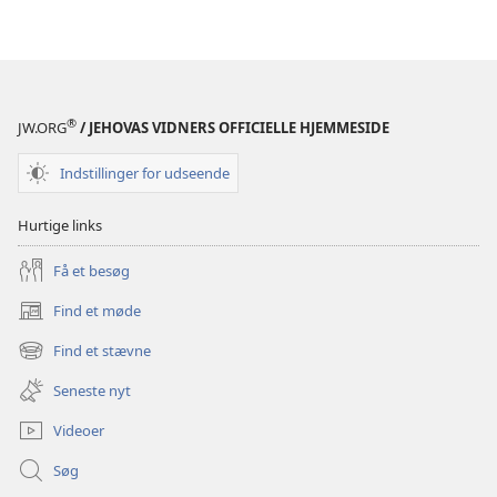
®
JW.ORG
/ JEHOVAS VIDNERS OFFICIELLE HJEMMESIDE
Indstillinger for udseende
Hurtige links
Få et besøg
Find et møde
(åbner
nyt
Find et stævne
(åbner
vindue)
nyt
Seneste nyt
vindue)
Videoer
Søg