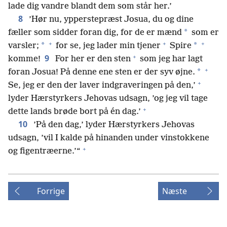
lade dig vandre blandt dem som står her.’
8
’Hør nu, ypperstepræst Josua, du og dine
*
fæller som sidder foran dig, for de er mænd
som er
+
+
+
*
*
varsler;
for se, jeg lader min tjener
Spire
+
9
komme!
For her er den sten
som jeg har lagt
+
*
foran Josua! På denne ene sten er der syv øjne.
+
Se, jeg er den der laver indgraveringen på den,’
lyder Hærstyrkers Jehovas udsagn, ’og jeg vil tage
+
dette lands brøde bort på én dag.’
10
’På den dag,’ lyder Hærstyrkers Jehovas
udsagn, ’vil I kalde på hinanden under vinstokkene
+
og figentræerne.’“
Forrige
Næste