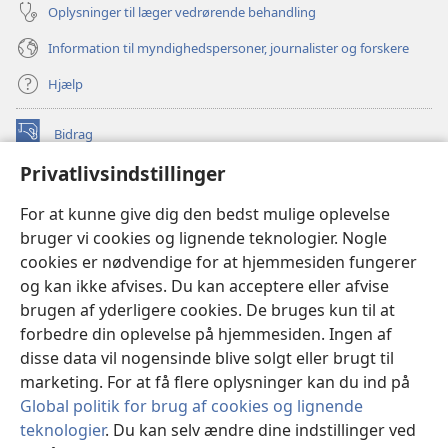
Oplysninger til læger vedrørende behandling
Information til myndighedspersoner, journalister og forskere
Hjælp
Bidrag
(åbner
nyt
Privatlivsindstillinger
vindue)
Watchtower ONLINE LIBRARY™
(åbner
For at kunne give dig den bedst mulige oplevelse
nyt
®
JW Hub
bruger vi cookies og lignende teknologier. Nogle
vindue)
(åbner
cookies er nødvendige for at hjemmesiden fungerer
nyt
®
JW Library
vindue)
og kan ikke afvises. Du kan acceptere eller afvise
brugen af yderligere cookies. De bruges kun til at
Watchtower Library
forbedre din oplevelse på hjemmesiden. Ingen af
disse data vil nogensinde blive solgt eller brugt til
marketing. For at få flere oplysninger kan du ind på
Global politik for brug af cookies og lignende
Copyright
© 2026 Watch Tower Bible and Tract Society of Pennsylvania.
teknologier
. Du kan selv ændre dine indstillinger ved
ANVENDELSESVILKÅR
|
PRIVATLIVSPOLITIK
|