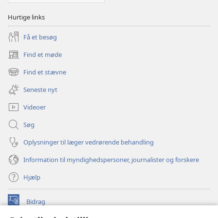
Hurtige links
Få et besøg
Find et møde
(åbner
nyt
Find et stævne
(åbner
vindue)
nyt
Seneste nyt
vindue)
Videoer
Søg
Oplysninger til læger vedrørende behandling
Information til myndighedspersoner, journalister og forskere
Hjælp
Bidrag
(åbner
nyt