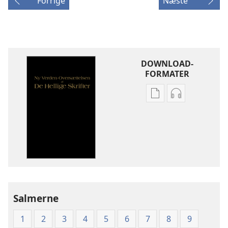
Forrige
Næste
DOWNLOAD-
FORMATER
Indstillinger
Indstillinger
for
for
download
download
af
af
publikationer
lydindspilnin
Ny
Ny
Verden-
Verden-
Oversættelsen
Oversættelse
af
af
Salmerne
De
De
1
2
3
4
5
6
7
8
9
Hellige
Hellige