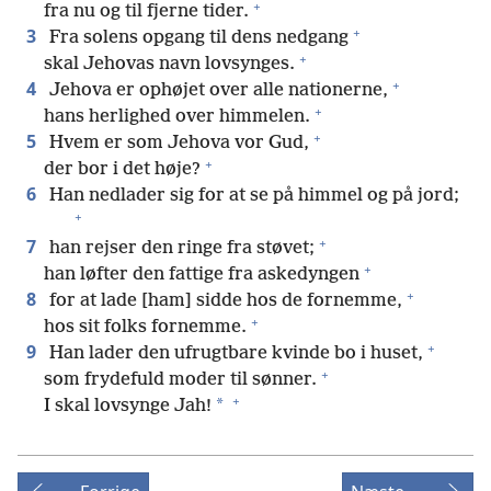
+
fra nu og til fjerne tider.
+
3
Fra solens opgang til dens nedgang
+
skal Jehovas navn lovsynges.
+
4
Jehova er ophøjet over alle nationerne,
+
hans herlighed over himmelen.
+
5
Hvem er som Jehova vor Gud,
+
der bor i det høje?
6
Han nedlader sig for at se på himmel og på jord;
+
+
7
han rejser den ringe fra støvet;
+
han løfter den fattige fra askedyngen
+
8
for at lade [ham] sidde hos de fornemme,
+
hos sit folks fornemme.
+
9
Han lader den ufrugtbare kvinde bo i huset,
+
som frydefuld moder til sønner.
+
*
I skal lovsynge Jah!