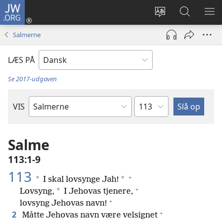
JW.ORG
Log
på
Vælg
Søg
VIS
(åbner
sprog
på
ME
Salmerne
nyt
JW.ORG
vindue)
LÆS PÅ
Se 2017-udgaven
Kapitel
VIS
Bibelbog
Salme
113:1-9
113
+
*
*
I skal lovsynge Jah!
+
*
Lovsyng,
I Jehovas tjenere,
+
lovsyng Jehovas navn!
+
2
Måtte Jehovas navn være velsignet