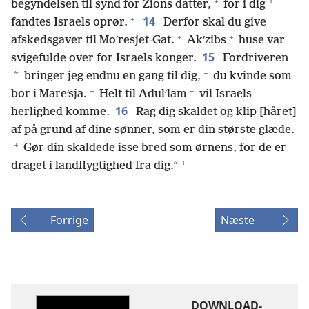
+
*
begyndelsen til synd for Zions datter,
for i dig
+
14
fandtes Israels oprør.
Derfor skal du give
+
+
afskedsgaver til Moʹresjet-Gat.
Akʹzibs
huse var
15
svigefulde over for Israels konger.
Fordriveren
+
*
bringer jeg endnu en gang til dig,
du kvinde som
+
+
bor i Mareʹsja.
Helt til Adulʹlam
vil Israels
16
herlighed komme.
Rag dig skaldet og klip [håret]
af på grund af dine sønner, som er din største glæde.
+
Gør din skaldede isse bred som ørnens, for de er
+
draget i landflygtighed fra dig.“
Forrige
Næste
DOWNLOAD-