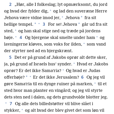
2
„Hør, alle I folkeslag; lyt opmærksomt, du jord
+
og hvad der fylder dig,
og lad den suveræne Herre
+
*
Jehova være vidne imod jer,
Jehova
fra sit
+
3
*
*
hellige tempel.
For se! Jehova
går ud fra sit
+
sted,
og han skal stige ned og træde på jordens
+
+
4
høje.
Og bjergene skal smelte under ham
og
+
lavningerne kløves, som voks for ilden,
som vand
der styrter ned ad en bjergskrænt.
5
Det er på grund af Jakobs oprør alt dette sker,
+
ja, på grund af Israels hus’ synder.
Hvad er Jakobs
+
oprør? Er det ikke Samaʹria?
Og hvad er Judas
+
6
*
offerhøje?
Er det ikke Jerusalem?
Og jeg vil
+
gøre Samaʹria til en dynge ruiner på marken,
til et
sted hvor man planter en vingård; og jeg vil styrte
dets sten ned i dalen, og dets grundvolde blotter jeg.
+
7
Og alle dets billedstøtter vil blive slået i
+
stykker,
og alt hvad der blev givet det som løn vil