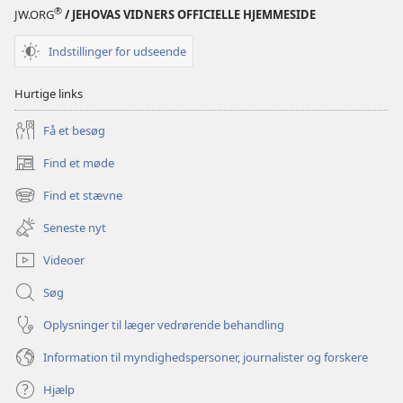
®
JW.ORG
/ JEHOVAS VIDNERS OFFICIELLE HJEMMESIDE
Indstillinger for udseende
Hurtige links
Få et besøg
Find et møde
(åbner
nyt
Find et stævne
(åbner
vindue)
nyt
Seneste nyt
vindue)
Videoer
Søg
Oplysninger til læger vedrørende behandling
Information til myndighedspersoner, journalister og forskere
Hjælp