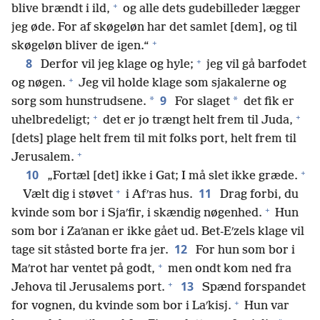
+
blive brændt i ild,
og alle dets gudebilleder lægger
jeg øde. For af skøgeløn har det samlet [dem], og til
+
skøgeløn bliver de igen.“
+
8
Derfor vil jeg klage og hyle;
jeg vil gå barfodet
+
og nøgen.
Jeg vil holde klage som sjakalerne og
9
*
*
sorg som hunstrudsene.
For slaget
det fik er
+
+
uhelbredeligt;
det er jo trængt helt frem til Juda,
[dets] plage helt frem til mit folks port, helt frem til
+
Jerusalem.
+
10
„Fortæl [det] ikke i Gat; I må slet ikke græde.
+
11
Vælt dig i støvet
i Afʹras hus.
Drag forbi, du
+
kvinde som bor i Sjaʹfir, i skændig nøgenhed.
Hun
som bor i Zaʹanan er ikke gået ud. Bet-Eʹzels klage vil
12
tage sit ståsted borte fra jer.
For hun som bor i
+
Maʹrot har ventet på godt,
men ondt kom ned fra
+
13
Jehova til Jerusalems port.
Spænd forspandet
+
for vognen, du kvinde som bor i Laʹkisj.
Hun var