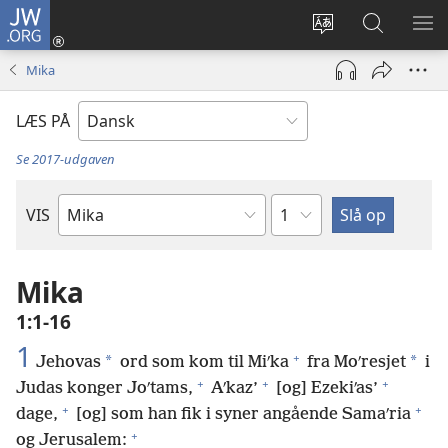
JW.ORG
Log
på
Vælg
Søg
VIS
(åbner
sprog
på
ME
Mika
nyt
JW.ORG
vindue)
LÆS PÅ
Se 2017-udgaven
Kapitel
VIS
Bibelbog
Mika
1:1-16
1
+
*
*
Jehovas
ord som kom til Miʹka
fra Moʹresjet
i
+
+
+
Judas konger Joʹtams,
Aʹkaz’
[og] Ezekiʹas’
+
+
dage,
[og] som han fik i syner angående Samaʹria
+
og Jerusalem: