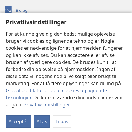
Bidrag
(åbner
nyt
Privatlivsindstillinger
vindue)
Watchtower ONLINE LIBRARY™
(åbner
For at kunne give dig den bedst mulige oplevelse
nyt
®
JW Hub
bruger vi cookies og lignende teknologier. Nogle
vindue)
(åbner
cookies er nødvendige for at hjemmesiden fungerer
nyt
®
JW Library
vindue)
og kan ikke afvises. Du kan acceptere eller afvise
brugen af yderligere cookies. De bruges kun til at
Watchtower Library
forbedre din oplevelse på hjemmesiden. Ingen af
disse data vil nogensinde blive solgt eller brugt til
marketing. For at få flere oplysninger kan du ind på
Global politik for brug af cookies og lignende
Copyright
© 2026 Watch Tower Bible and Tract Society of Pennsylvania.
teknologier
. Du kan selv ændre dine indstillinger ved
ANVENDELSESVILKÅR
|
PRIVATLIVSPOLITIK
|
at gå til
Privatlivsindstillinger
.
Vi
PRIVATLIVSINDSTILLINGER
in
Acceptér
Afvis
Tilpas