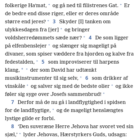
+
+
folkerige Haʹmat,
og gå ned til filistrenes Gat.
Er
de bedre end disse riger, eller er deres område
+
3
større end jeres?
Skyder [I] tanken om
+
ulykkesdagen fra [jer]
og bringer
+
4
voldsherredømmets sæde nær?
De som ligger
+
på elfenbenslejer
og slænger sig mageligt på
divaner, som spiser væddere fra hjorden og kalve fra
+
5
fedestalden,
som improviserer til harpens
+
*
klang,
der som David har udtænkt
+
6
musikinstrumenter til sig selv,
som drikker af
+
+
vinskåle
og salver sig med de bedste olier
og ikke
+
føler sig syge over Josefs sammenbrud!
7
Derfor må de nu gå i landflygtighed i spidsen
+
for de landflygtige,
og de mageligt henslængtes
lystige gilde er forbi.
8
’Den suveræne Herre Jehova har svoret ved sin
+
sjæl,’
lyder Jehovas, Hærstyrkers Guds, udsagn: