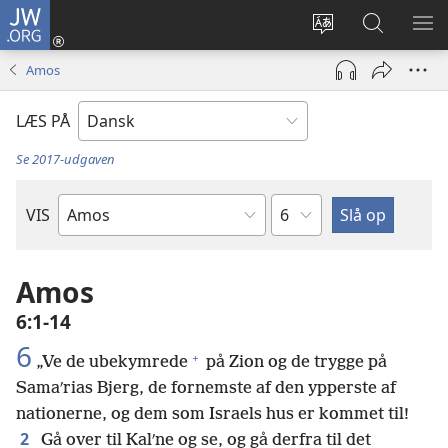
JW.ORG
Log
på
Vælg
Søg
VIS
(åbner
sprog
på
ME
Amos
nyt
JW.ORG
vindue)
LÆS PÅ
Se 2017-udgaven
Kapitel
VIS
Bibelbog
Amos
6:1-14
6
+
„Ve de ubekymrede
på Zion og de trygge på
Samaʹrias Bjerg, de fornemste af den ypperste af
nationerne, og dem som Israels hus er kommet til!
2
Gå over til Kalʹne og se, og gå derfra til det