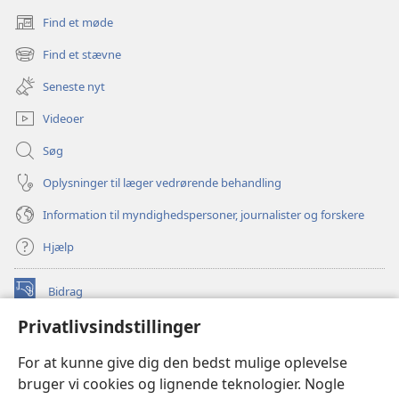
Find et møde
(åbner
nyt
Find et stævne
(åbner
vindue)
nyt
Seneste nyt
vindue)
Videoer
Søg
Oplysninger til læger vedrørende behandling
Information til myndighedspersoner, journalister og forskere
Hjælp
Bidrag
(åbner
nyt
Privatlivsindstillinger
vindue)
Watchtower ONLINE LIBRARY™
(åbner
For at kunne give dig den bedst mulige oplevelse
nyt
®
JW Hub
bruger vi cookies og lignende teknologier. Nogle
vindue)
(åbner