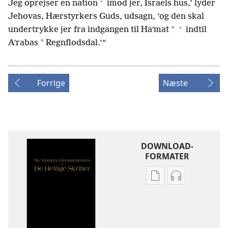
+
Jeg oprejser en nation
imod jer, Israels hus,’ lyder
Jehovas, Hærstyrkers Guds, udsagn, ’og den skal
+
*
undertrykke jer fra indgangen til Haʹmat
indtil
*
Aʹrabas
Regnflodsdal.’“
Forrige
Næste
DOWNLOAD-
FORMATER
Indstillinger
Indstillinger
for
for
download
download
af
af