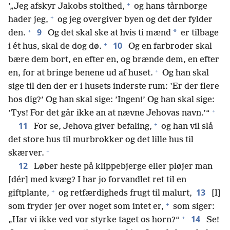
+
’„Jeg afskyr Jakobs stolthed,
og hans tårnborge
+
hader jeg,
og jeg overgiver byen og det der fylder
+
9
*
den.
Og det skal ske at hvis ti mænd
er tilbage
+
10
i ét hus, skal de dog dø.
Og en farbroder skal
bære dem bort, en efter en, og brænde dem, en efter
+
en, for at bringe benene ud af huset.
Og han skal
sige til den der er i husets inderste rum: ’Er der flere
hos dig?’ Og han skal sige: ’Ingen!’ Og han skal sige:
+
’Tys! For det går ikke an at nævne Jehovas navn.’“
+
11
For se, Jehova giver befaling,
og han vil slå
det store hus til murbrokker og det lille hus til
+
skærver.
12
Løber heste på klippebjerge eller pløjer man
[dér] med kvæg? I har jo forvandlet ret til en
+
13
giftplante,
og retfærdigheds frugt til malurt,
[I]
+
som fryder jer over noget som intet er,
som siger:
+
14
„Har vi ikke ved vor styrke taget os horn?“
Se!