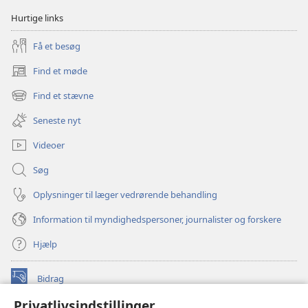
Hurtige links
Få et besøg
Find et møde
(åbner
nyt
Find et stævne
(åbner
vindue)
nyt
Seneste nyt
vindue)
Videoer
Søg
Oplysninger til læger vedrørende behandling
Information til myndighedspersoner, journalister og forskere
Hjælp
Bidrag
(åbner
nyt
Privatlivsindstillinger