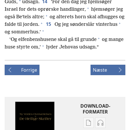
14
*
Guds,
udsagn.
’For den dag jeg hjemsøger
+
Israel for dets oprørske handlinger,
hjemsøger jeg
+
også Beʹtels altre;
og alterets horn skal afhugges og
+
+
15
falde til jorden.
Og jeg sønderslår vinterhus
+
og sommerhus.’
+
’Og elfenbenshusene skal gå til grunde
og mange
+
huse styrte om,’
lyder Jehovas udsagn.“
Forrige
Næste
DOWNLOAD-
FORMATER
Indstillinger
Indstillinger