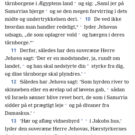
+
tårnborgene i Ægyptens land
og sig: „Saml jer på
+
Samaʹrias bjerge
og se den megen forvirring i dets
+
10
midte og undertrykkelsen deri.
De ved ikke
+
hvordan man handler redeligt,“
lyder Jehovas
+
udsagn, „de som oplagrer vold
og hærgen i deres
tårnborge.“’
11
Derfor, således har den suveræne Herre
Jehova sagt: ’Der er en modstander, ja, rundt om
+
*
landet,
og han skal nedstyrte din
styrke fra dig,
+
og dine tårnborge skal plyndres.’
12
Således har Jehova sagt: ’Som hyrden river to
+
skinneben eller en ørelap ud af løvens gab,
sådan
vil Israels sønner blive revet bort, de som i Samaʹria
+
sidder på et prægtigt leje
og på divaner fra
+
Damaskus.’
+
13
*
’Hør og aflæg vidnesbyrd
i Jakobs hus,’
lyder den suveræne Herre Jehovas, Hærstyrkernes