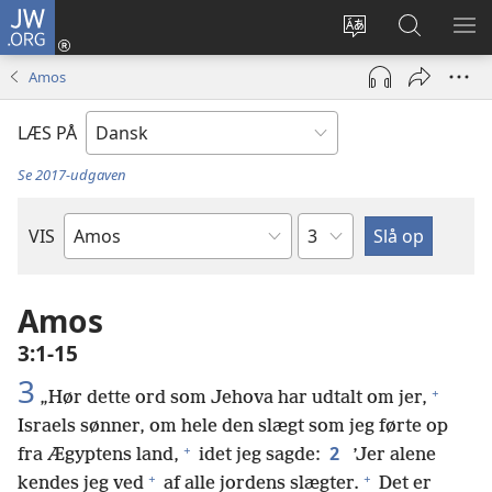
JW.ORG
Log
på
Vælg
Søg
VIS
(åbner
sprog
på
ME
Amos
nyt
JW.ORG
vindue)
LÆS PÅ
Se 2017-udgaven
Kapitel
VIS
Bibelbog
Amos
3:1-15
3
+
„Hør dette ord som Jehova har udtalt om jer,
Israels sønner, om hele den slægt som jeg førte op
+
2
fra Ægyptens land,
idet jeg sagde:
’Jer alene
+
+
kendes jeg ved
af alle jordens slægter.
Det er