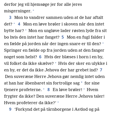
derfor jeg vil hjemsøge jer for alle jeres
+
misgerninger.
3
Mon to vandrer sammen uden at de har aftalt
+
4
det?
Mon en løve brøler i skoven når den intet
+
bytte har?
Mon en ungløve lader røsten lyde fra sit
5
bo hvis den intet har fanget?
Mon en fugl falder i
+
en fælde på jorden når der ingen snare er til den?
Springer en fælde op fra jorden uden at den fanger
6
noget som helst?
Hvis der blæses i horn i en by,
+
vil folket da ikke skælve?
Hvis der sker en ulykke i
7
en by, er det da ikke Jehova der har grebet ind?
Den suveræne Herre Jehova gør nemlig intet uden
*
at han har åbenbaret sin fortrolige sag
for sine
+
+
8
tjenere profeterne.
En løve brøler!
Hvem
frygter da ikke? Den suveræne Herre Jehova taler!
+
Hvem profeterer da ikke?’
9
’Forkynd det på tårnborgene i Asʹdod og på