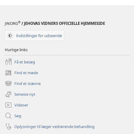
Bibelen
Bibelen
virkelig
virkelig
lærer?
lærer?
®
JW.ORG
/ JEHOVAS VIDNERS OFFICIELLE HJEMMESIDE
Indstillinger for udseende
Hurtige links
Få et besøg
Find et møde
(åbner
nyt
Find et stævne
(åbner
vindue)
nyt
Seneste nyt
vindue)
Videoer
Søg
Oplysninger til læger vedrørende behandling