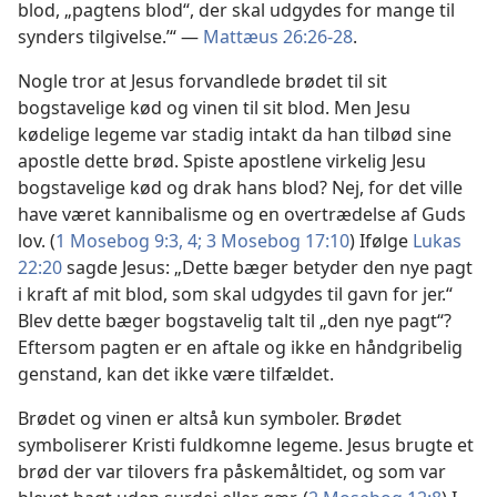
blod, „pagtens blod“, der skal udgydes for mange til
synders tilgivelse.’“ —
Mattæus 26:26-28
.
Nogle tror at Jesus forvandlede brødet til sit
bogstavelige kød og vinen til sit blod. Men Jesu
kødelige legeme var stadig intakt da han tilbød sine
apostle dette brød. Spiste apostlene virkelig Jesu
bogstavelige kød og drak hans blod? Nej, for det ville
have været kannibalisme og en overtrædelse af Guds
lov. (
1 Mosebog 9:3, 4;
3 Mosebog 17:10
) Ifølge
Lukas
22:20
sagde Jesus: „Dette bæger betyder den nye pagt
i kraft af mit blod, som skal udgydes til gavn for jer.“
Blev dette bæger bogstavelig talt til „den nye pagt“?
Eftersom pagten er en aftale og ikke en håndgribelig
genstand, kan det ikke være tilfældet.
Brødet og vinen er altså kun symboler. Brødet
symboliserer Kristi fuldkomne legeme. Jesus brugte et
brød der var tilovers fra påskemåltidet, og som var