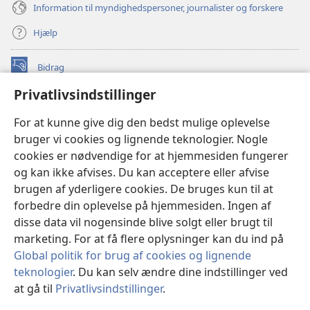
Information til myndighedspersoner, journalister og forskere
Hjælp
Bidrag
(åbner
nyt
Privatlivsindstillinger
vindue)
Watchtower ONLINE LIBRARY™
(åbner
For at kunne give dig den bedst mulige oplevelse
nyt
®
JW Hub
bruger vi cookies og lignende teknologier. Nogle
vindue)
(åbner
cookies er nødvendige for at hjemmesiden fungerer
nyt
®
JW Library
vindue)
og kan ikke afvises. Du kan acceptere eller afvise
brugen af yderligere cookies. De bruges kun til at
Watchtower Library
forbedre din oplevelse på hjemmesiden. Ingen af
disse data vil nogensinde blive solgt eller brugt til
marketing. For at få flere oplysninger kan du ind på
Global politik for brug af cookies og lignende
Copyright
© 2026 Watch Tower Bible and Tract Society of Pennsylvania.
teknologier
. Du kan selv ændre dine indstillinger ved
ANVENDELSESVILKÅR
|
PRIVATLIVSPOLITIK
|
at gå til
Privatlivsindstillinger
.
Vi
PRIVATLIVSINDSTILLINGER