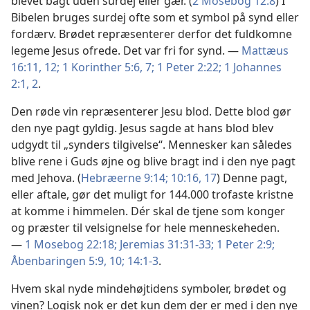
blevet bagt uden surdej eller gær. (
2 Mosebog 12:8
) I
Bibelen bruges surdej ofte som et symbol på synd eller
fordærv. Brødet repræsenterer derfor det fuldkomne
legeme Jesus ofrede. Det var fri for synd. —
Mattæus
16:11, 12;
1 Korinther 5:6, 7;
1 Peter 2:22;
1 Johannes
2:1, 2
.
Den røde vin repræsenterer Jesu blod. Dette blod gør
den nye pagt gyldig. Jesus sagde at hans blod blev
udgydt til „synders tilgivelse“. Mennesker kan således
blive rene i Guds øjne og blive bragt ind i den nye pagt
med Jehova. (
Hebræerne 9:14;
10:16, 17
) Denne pagt,
eller aftale, gør det muligt for 144.000 trofaste kristne
at komme i himmelen. Dér skal de tjene som konger
og præster til velsignelse for hele menneskeheden.
—
1 Mosebog 22:18;
Jeremias 31:31-33;
1 Peter 2:9;
Åbenbaringen 5:9, 10;
14:1-3
.
Hvem skal nyde mindehøjtidens symboler, brødet og
vinen? Logisk nok er det kun dem der er med i den nye