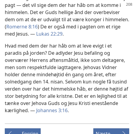
pagt
— det vil sige dem der har håb om at komme i
himmelen. Det er Guds hellige ånd der overbeviser
dem om at de er udvalgt til at være konger i himmelen.
(
Romerne 8:16
) De er også med i pagten om et rige
med Jesus. —
Lukas 22:29
.
Hvad med dem der har håb om at leve evigt i et
paradis på jorden? De adlyder Jesu befaling og
overværer Herrens aftensmåltid, ikke som deltagere,
men som respektfulde iagttagere. Jehovas Vidner
holder denne mindehøjtid én gang om året, efter
solnedgang den 14. nisan. Selvom kun nogle få tusind
verden over har det himmelske håb, er denne højtid af
stor betydning for alle kristne. Det er en lejlighed til at
tænke over Jehova Guds og Jesu Kristi enestående
kærlighed. —
Johannes 3:16
.
Forrige
Næste