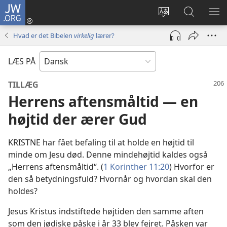
JW.ORG
Log
på
Vælg
Søg
VIS
(åbner
sprog
på
ME
Hvad er det Bibelen
virkelig
lærer?
nyt
JW.ORG
vindue)
LÆS PÅ
TILLÆG
Herrens aftensmåltid — en
højtid der ærer Gud
KRISTNE har fået befaling til at holde en højtid til
minde om Jesu død. Denne mindehøjtid kaldes også
„Herrens aftensmåltid“. (
1 Korinther 11:20
) Hvorfor er
den så betydningsfuld? Hvornår og hvordan skal den
holdes?
Jesus Kristus indstiftede højtiden den samme aften
som den jødiske påske i år 33 blev fejret. Påsken var