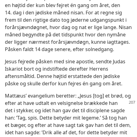
en højtid der kun blev fejret én gang om året, den
14. dag i den jødiske måned nisan. For at regne sig
frem til den rigtige dato tog jøderne udgangspunkt i
forårsjævndøgnet, hvor dag og nat er lige lange. Nisan
måned begyndte på det tidspunkt hvor den nymåne
der ligger nærmest forårsjævndøgn, kunne iagttages.
Påsken faldt 14 dage senere, efter solnedgang.
Jesus fejrede påsken med sine apostle, sendte Judas
Iskariot bort og indstiftede derefter Herrens
aftensmåltid. Denne højtid erstattede den jødiske
påske og skulle derfor kun fejres én gang om året.
Mattæus’ evangelium beretter: „Jesus [tog] et brød, og
efter at have udtalt
en velsignelse brækkede han
det i stykker, og idet han gav det til disciplene sagde
han: ’Tag, spis. Dette betyder mit legeme.’ Så tog han
et bæger, og efter at have sagt tak gav han det til dem,
idet han sagde: ’Drik alle af det, for dette betyder mit