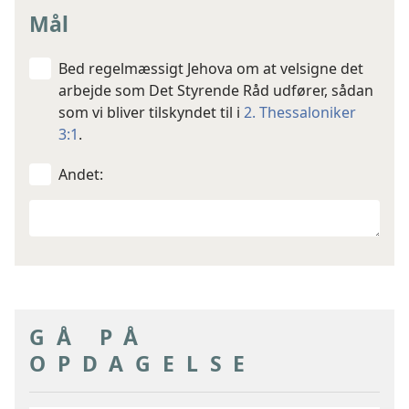
Mål
Bed regelmæssigt Jehova om at velsigne det
arbejde som Det Styrende Råd udfører, sådan
som vi bliver tilskyndet til i
2. Thessaloniker
3:1
.
Andet:
Dine
andre
mål
GÅ PÅ
OPDAGELSE