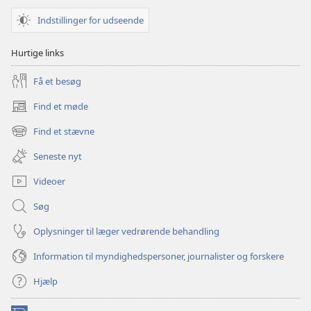
Interaktivt
Interaktivt
Indstillinger for udseende
bibelkursus
bibelkursus
Hurtige links
Få et besøg
Find et møde
(åbner
nyt
Find et stævne
(åbner
vindue)
nyt
Seneste nyt
vindue)
Videoer
Søg
Oplysninger til læger vedrørende behandling
Information til myndighedspersoner, journalister og forskere
Hjælp