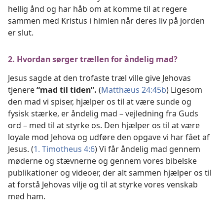
hellig ånd og har håb om at komme til at regere
sammen med Kristus i himlen når deres liv på jorden
er slut.
2. Hvordan sørger trællen for åndelig mad?
Jesus sagde at den trofaste træl ville give Jehovas
tjenere
“mad til tiden”.
(
Matthæus 24:45b
) Ligesom
den mad vi spiser, hjælper os til at være sunde og
fysisk stærke, er åndelig mad – vejledning fra Guds
ord – med til at styrke os. Den hjælper os til at være
loyale mod Jehova og udføre den opgave vi har fået af
Jesus. (
1. Timotheus 4:6
) Vi får åndelig mad gennem
møderne og stævnerne og gennem vores bibelske
publikationer og videoer, der alt sammen hjælper os til
at forstå Jehovas vilje og til at styrke vores venskab
med ham.