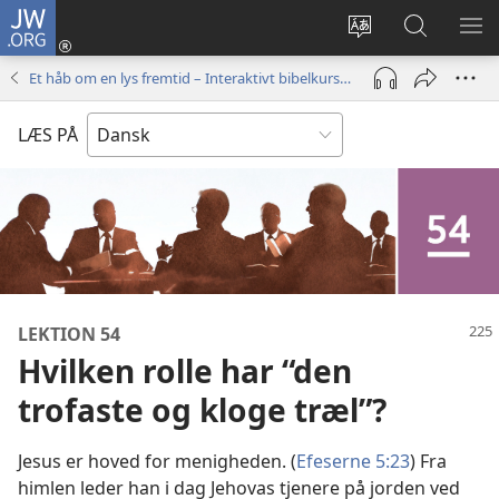
JW.ORG
Log
på
Vælg
Søg
VIS
(åbner
sprog
på
ME
Et håb om en lys fremtid – Interaktivt bibelkursus
nyt
JW.ORG
vindue)
LÆS PÅ
LEKTION 54
Hvilken rolle har “den
trofaste og kloge træl”?
Jesus er hoved for menigheden. (
Efeserne 5:23
) Fra
himlen leder han i dag Jehovas tjenere på jorden ved