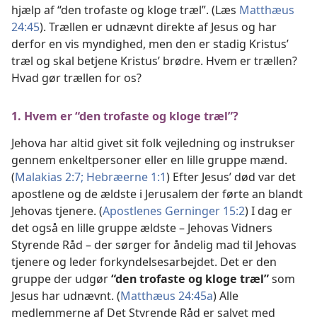
hjælp af “den trofaste og kloge træl”. (Læs
Matthæus
24:45
). Trællen er udnævnt direkte af Jesus og har
derfor en vis myndighed, men den er stadig Kristus’
træl og skal betjene Kristus’ brødre. Hvem er trællen?
Hvad gør trællen for os?
1. Hvem er “den trofaste og kloge træl”?
Jehova har altid givet sit folk vejledning og instrukser
gennem enkeltpersoner eller en lille gruppe mænd.
(
Malakias 2:7;
Hebræerne 1:1
) Efter Jesus’ død var det
apostlene og de ældste i Jerusalem der førte an blandt
Jehovas tjenere. (
Apostlenes Gerninger 15:2
) I dag er
det også en lille gruppe ældste – Jehovas Vidners
Styrende Råd – der sørger for åndelig mad til Jehovas
tjenere og leder forkyndelsesarbejdet. Det er den
gruppe der udgør
“den trofaste og kloge træl”
som
Jesus har udnævnt. (
Matthæus 24:45a
) Alle
medlemmerne af Det Styrende Råd er salvet med