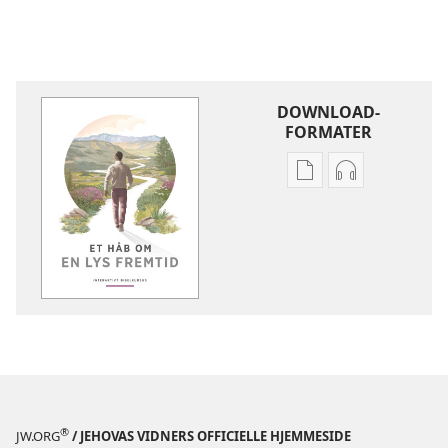
DOWNLOAD-
FORMATER
Indstillinger
Indstillinger
for
for
download
download
af
af
publikationer
lydindspilnin
Et
Et
håb
håb
om
om
en
en
lys
lys
fremtid
fremtid
®
JW.ORG
/ JEHOVAS VIDNERS OFFICIELLE HJEMMESIDE
–
–