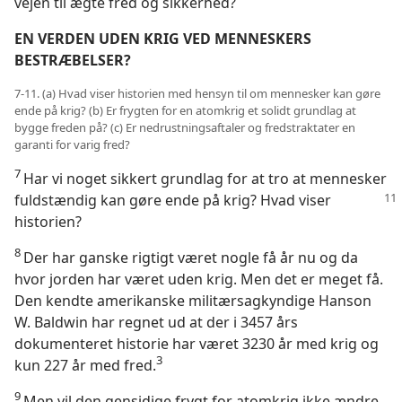
vejen til ægte fred og sikkerhed?
EN VERDEN UDEN KRIG VED MENNESKERS
BESTRÆBELSER?
7-11. (a) Hvad viser historien med hensyn til om mennesker kan gøre
ende på krig? (b) Er frygten for en atomkrig et solidt grundlag at
bygge freden på? (c) Er nedrustningsaftaler og fredstraktater en
garanti for varig fred?
7
Har vi noget sikkert grundlag for at tro at mennesker
fuldstændig kan gøre ende på krig? Hvad viser
historien?
8
Der har ganske rigtigt været nogle få år nu og da
hvor jorden har været uden krig. Men det er meget få.
Den kendte amerikanske militærsagkyndige Hanson
W. Baldwin har regnet ud at der i 3457 års
dokumenteret historie har været 3230 år med krig og
3
kun 227 år med fred.
9
Men vil den gensidige frygt for atomkrig ikke ændre