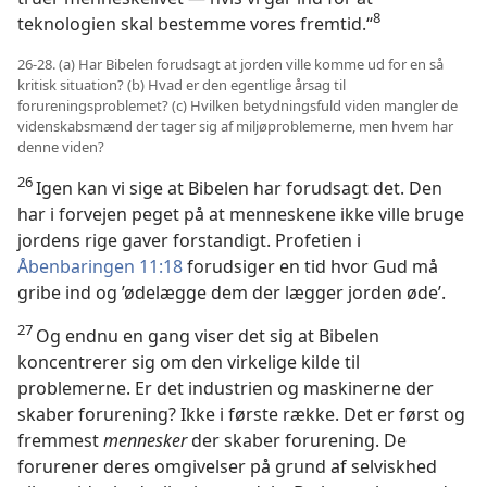
8
teknologien skal bestemme vores fremtid.“
26-28. (a) Har Bibelen forudsagt at jorden ville komme ud for en så
kritisk situation? (b) Hvad er den egentlige årsag til
forureningsproblemet? (c) Hvilken betydningsfuld viden mangler de
videnskabsmænd der tager sig af miljøproblemerne, men hvem har
denne viden?
26
Igen kan vi sige at Bibelen har forudsagt det. Den
har i forvejen peget på at menneskene ikke ville bruge
jordens rige gaver forstandigt. Profetien i
Åbenbaringen 11:18
forudsiger en tid hvor Gud må
gribe ind og ’ødelægge dem der lægger jorden øde’.
27
Og endnu en gang viser det sig at Bibelen
koncentrerer sig om den virkelige kilde til
problemerne. Er det industrien og maskinerne der
skaber forurening? Ikke i første række. Det er først og
fremmest
mennesker
der skaber forurening. De
forurener deres omgivelser på grund af selviskhed