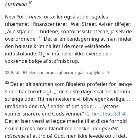
10
Australian.
New York
Times
fortæller også at der stjæles
uhæmmet i finanscenteret i Wall Street. Avisen tilføjer:
„Alle stjæler — budene, kontorassistenterne, ja selv de
11
overordnede.“
Det er en kendsgerning at man finder
den højeste kriminalitet i de mere velstående
industrilande. Og vi må heller ikke overse den
voksende bølge af stofmisbrug.
32. Er dét Bibelen har forudsagt herom, gået i opfyldelse?
32
Det er alt sammen som Bibelens profetier for længe
siden har forudsagt: „I de sidste dage skal der komme
strenge tider. Thi menneskene vil blive egenkærlige, . . .
umådeholdne, rå, fjender af det gode, . . . lystens
venner snarere end Guds venner.“ (
2 Timoteus 3:1-4
)
Det er især værd at lægge mærke til at disse forhold
skulle forekomme blandt mennesker der
gav det
udseende
af at tro på Gud, men ikke levede op til det.