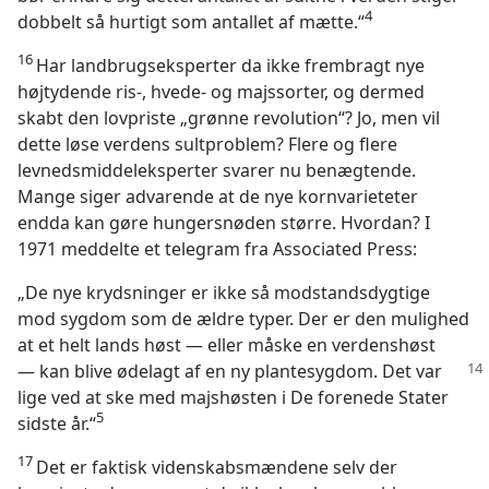
4
dobbelt så hurtigt som antallet af mætte.“
16
Har landbrugseksperter da ikke frembragt nye
højtydende ris-, hvede- og majssorter, og dermed
skabt den lovpriste „grønne revolution“? Jo, men vil
dette løse verdens sultproblem? Flere og flere
levnedsmiddeleksperter svarer nu benægtende.
Mange siger advarende at de nye kornvarieteter
endda kan gøre hungersnøden større. Hvordan? I
1971 meddelte et telegram fra Associated Press:
„De nye krydsninger er ikke så modstandsdygtige
mod sygdom som de ældre typer. Der er den mulighed
at et helt lands høst — eller måske en verdenshøst
— kan blive ødelagt
af en ny plantesygdom. Det var
lige ved at ske med majshøsten i De forenede Stater
5
sidste år.“
17
Det er faktisk videnskabsmændene selv der