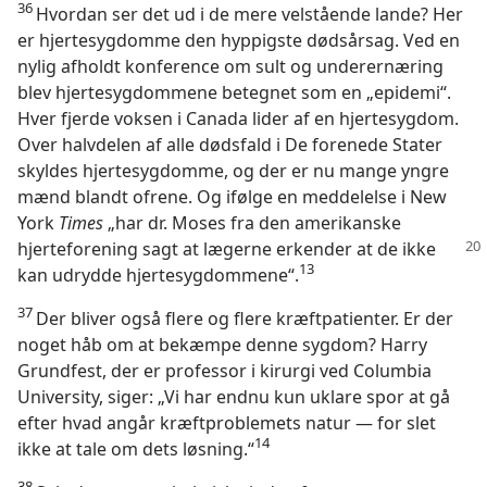
36
Hvordan ser det ud i de mere velstående lande? Her
er hjertesygdomme den hyppigste dødsårsag. Ved en
nylig afholdt konference om sult og underernæring
blev hjertesygdommene betegnet som en „epidemi“.
Hver fjerde voksen i Canada lider af en hjertesygdom.
Over halvdelen af alle dødsfald i De forenede Stater
skyldes hjertesygdomme, og der er nu mange yngre
mænd blandt ofrene. Og ifølge en meddelelse i New
York
Times
„har dr. Moses fra den amerikanske
hjerteforening
sagt at lægerne erkender at de ikke
13
kan udrydde hjertesygdommene“.
37
Der bliver også flere og flere kræftpatienter. Er der
noget håb om at bekæmpe denne sygdom? Harry
Grundfest, der er professor i kirurgi ved Columbia
University, siger: „Vi har endnu kun uklare spor at gå
efter hvad angår kræftproblemets natur — for slet
14
ikke at tale om dets løsning.“
38