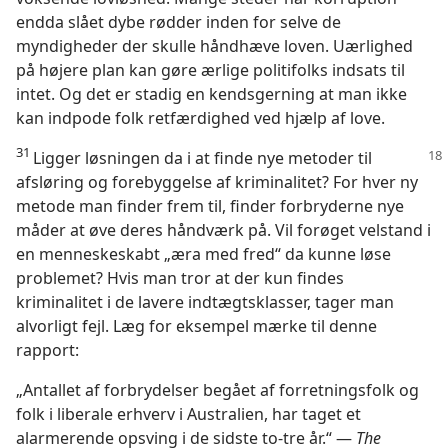
endda slået dybe rødder inden for selve de
myndigheder der skulle håndhæve loven. Uærlighed
på højere plan kan gøre ærlige politifolks indsats til
intet. Og det er stadig en kendsgerning at man ikke
kan indpode folk retfærdighed ved hjælp af love.
31
Ligger løsningen da i at finde nye metoder til
afsløring og forebyggelse af kriminalitet? For hver ny
metode man finder frem til, finder forbryderne nye
måder at øve deres håndværk på. Vil forøget velstand i
en menneskeskabt „æra med fred“ da kunne løse
problemet? Hvis man tror at der kun findes
kriminalitet i de lavere indtægtsklasser, tager man
alvorligt fejl. Læg for eksempel mærke til denne
rapport:
„Antallet af forbrydelser begået af forretningsfolk og
folk i liberale erhverv i Australien, har taget et
alarmerende opsving i de sidste to-tre år.“ —
The