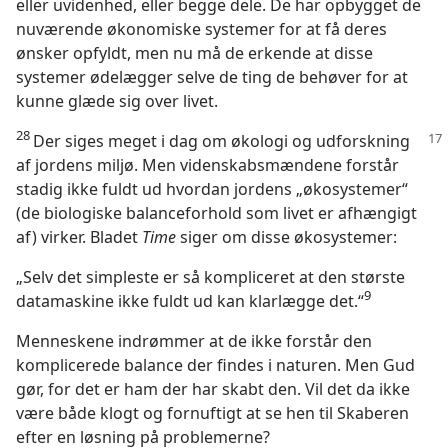
eller uvidenhed, eller begge dele. De har opbygget de
nuværende økonomiske systemer for at få deres
ønsker opfyldt, men nu må de erkende at disse
systemer ødelægger selve de ting de behøver for at
kunne glæde sig over livet.
28
Der siges meget i dag om økologi og udforskning
af jordens miljø. Men videnskabsmændene forstår
stadig ikke fuldt ud hvordan jordens „økosystemer“
(de biologiske balanceforhold som livet er afhængigt
af) virker. Bladet
Time
siger om disse økosystemer:
„Selv det simpleste er så kompliceret at den største
9
datamaskine ikke fuldt ud kan klarlægge det.“
Menneskene indrømmer at de ikke forstår den
komplicerede balance der findes i naturen. Men Gud
gør, for det er ham der har skabt den. Vil det da ikke
være både klogt og fornuftigt at se hen til Skaberen
efter en løsning på problemerne?