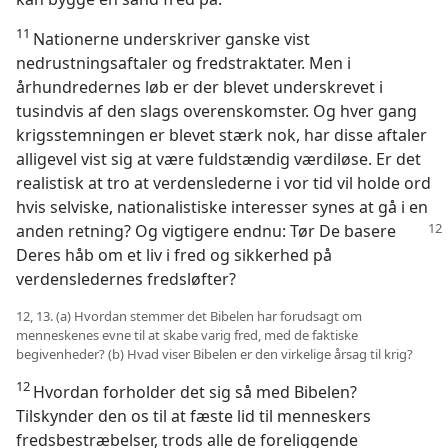
11
Nationerne underskriver ganske vist
nedrustningsaftaler og fredstraktater. Men i
århundredernes løb er der blevet underskrevet i
tusindvis af den slags overenskomster. Og hver gang
krigsstemningen er blevet stærk nok, har disse aftaler
alligevel vist sig at være fuldstændig værdiløse. Er det
realistisk at tro at verdenslederne i vor tid vil holde ord
hvis selviske, nationalistiske interesser synes at gå i en
anden retning? Og
vigtigere endnu: Tør De basere
Deres håb om et liv i fred og sikkerhed på
verdensledernes fredsløfter?
12, 13. (a) Hvordan stemmer det Bibelen har forudsagt om
menneskenes evne til at skabe varig fred, med de faktiske
begivenheder? (b) Hvad viser Bibelen er den virkelige årsag til krig?
12
Hvordan forholder det sig så med Bibelen?
Tilskynder den os til at fæste lid til menneskers
fredsbestræbelser, trods alle de foreliggende