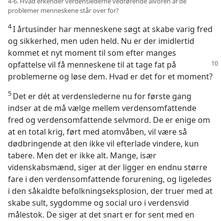
4-6. Hvad erkender verdenslederne vedrørende alvoren af de
problemer menneskene står over for?
4
I årtusinder har menneskene søgt at skabe varig fred
og sikkerhed, men uden held. Nu er der imidlertid
kommet et nyt moment til som efter manges
opfattelse
vil få menneskene til at tage fat på
problemerne og løse dem. Hvad er det for et moment?
5
Det er dét at verdenslederne nu for første gang
indser at de må vælge mellem verdensomfattende
fred og verdensomfattende selvmord. De er enige om
at en total krig, ført med atomvåben, vil være så
dødbringende at den ikke vil efterlade vindere, kun
tabere. Men det er ikke alt. Mange, især
videnskabsmænd, siger at der ligger en endnu større
fare i den verdensomfattende forurening, og ligeledes
i den såkaldte befolkningseksplosion, der truer med at
skabe sult, sygdomme og social uro i verdensvid
målestok. De siger at det snart er for sent med en