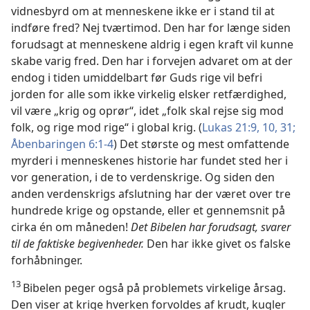
vidnesbyrd om at menneskene ikke er i stand til at
indføre fred? Nej tværtimod. Den har for længe siden
forudsagt at menneskene aldrig i egen kraft vil kunne
skabe varig fred. Den har i forvejen advaret om at der
endog i tiden umiddelbart før Guds rige vil befri
jorden for alle som ikke virkelig elsker retfærdighed,
vil være „krig og oprør“, idet „folk skal rejse sig mod
folk, og rige mod rige“ i global krig. (
Lukas 21:9, 10,
31;
Åbenbaringen 6:1-4
) Det største og mest omfattende
myrderi i menneskenes historie har fundet sted her i
vor generation, i de to verdenskrige. Og siden den
anden verdenskrigs afslutning har der været over tre
hundrede krige og opstande, eller et gennemsnit på
cirka én om måneden!
Det Bibelen har forudsagt, svarer
til de faktiske begivenheder.
Den har ikke givet os falske
forhåbninger.
13
Bibelen peger også på problemets virkelige årsag.
Den viser at krige hverken forvoldes af krudt, kugler