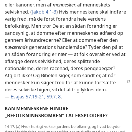
eller kanoner, men af
mennesker,
af menneskets
selviskhed. (
Jakob 4:1-3
) Hvis menneskene skal indføre
varig fred, må de først forandre hele verdens
befolkning. Men tror De at en sådan forandring er
sandsynlig, at dømme efter menneskenes adfærd op
gennem århundrederne? Eller at dømme efter den
nuværende
generations handlemåde? Tyder den på at
en sådan forandring er nær — at folk overalt er ved at
aflægge deres selviskhed, deres splittende
nationalisme, deres racehad, deres pengebegær?
Afgjort ikke! Og Bibelen siger, som sandt er, at når
mennesker kun søger fred
for at kunne fortsætte
deres selviske higen, vil det aldrig lykkes dem.
—
Esajas 57:19-21;
59:7, 8
.
KAN MENNESKENE HINDRE
„BEFOLKNINGSBOMBEN“ I AT EKSPLODERE?
14-17. (a) Hvor hurtigt vokser jordens befolkning, og hvad betyder