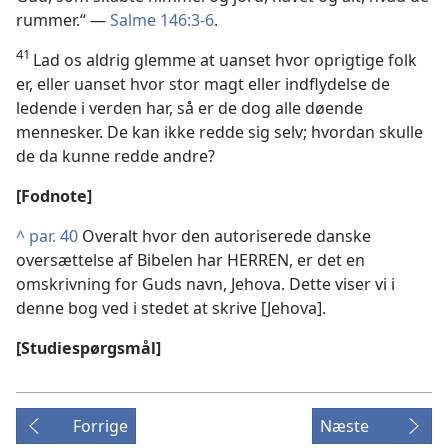
rummer.“ —
Salme 146:3-6
.
41
Lad os aldrig glemme at uanset hvor oprigtige folk
er, eller uanset hvor stor magt eller indflydelse de
ledende i verden har, så er de dog alle døende
mennesker. De kan ikke redde sig selv; hvordan skulle
de da kunne redde andre?
[Fodnote]
^
par. 40
Overalt hvor den autoriserede danske
oversættelse af Bibelen har HERREN, er det en
omskrivning for Guds navn, Jehova. Dette viser vi i
denne bog ved i stedet at skrive [Jehova].
[Studiespørgsmål]
Forrige
Næste