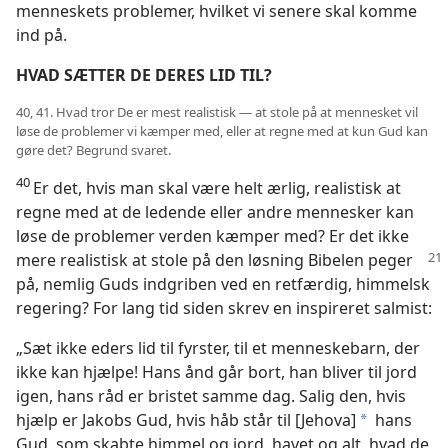
menneskets problemer, hvilket vi senere skal komme
ind på.
HVAD SÆTTER DE DERES LID TIL?
40, 41. Hvad tror De er mest realistisk — at stole på at mennesket vil
løse de problemer vi kæmper med, eller at regne med at kun Gud kan
gøre det? Begrund svaret.
40
Er det, hvis man skal være helt ærlig, realistisk at
regne med at de ledende eller andre mennesker kan
løse de problemer verden kæmper med? Er det ikke
mere realistisk at stole på den løsning Bibelen peger
på, nemlig Guds indgriben ved en retfærdig, himmelsk
regering? For lang tid siden skrev en inspireret salmist:
„Sæt ikke eders lid til fyrster, til et menneskebarn, der
ikke kan hjælpe! Hans ånd går bort, han bliver til jord
igen, hans råd er bristet samme dag. Salig den, hvis
hjælp er Jakobs Gud, hvis håb står til [Jehova]
hans
*
Gud, som skabte himmel og jord, havet og alt, hvad de