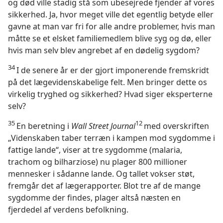
og død ville stadig stå som ubesejrede fjender af vores
sikkerhed. Ja, hvor meget ville det egentlig betyde eller
gavne at man var fri for alle andre problemer, hvis man
måtte se et elsket familiemedlem blive syg og dø, eller
hvis man selv blev angrebet af en dødelig sygdom?
34
I de senere år er der gjort imponerende fremskridt
på det lægevidenskabelige felt. Men bringer dette os
virkelig tryghed og sikkerhed? Hvad siger eksperterne
selv?
35
12
En beretning i
Wall Street Journal
med overskriften
„Videnskaben taber terræn i kampen mod sygdomme i
fattige lande“, viser at tre sygdomme (malaria,
trachom og bilharziose) nu plager 800 millioner
mennesker i sådanne lande. Og tallet vokser støt,
fremgår det af lægerapporter. Blot tre af de mange
sygdomme der findes, plager altså næsten en
fjerdedel af verdens befolkning.