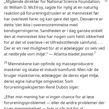
„Afgående direktør for National Science Foundation,
dr. William D. McElroy, sagde for nylig at en naturlig
reaktion på forureningstruslen er at mennesket før
har overlevet farer, og kan gøre det igen. Desværre er
dette ’slet ikke i overensstemmelse med
kendsgerningerne. Sandheden er i dag ganske enkelt
den at mennesket ikke har nogen som helst sikkerhed
for at det vil overleve i et tilfredsstillende samfund. . . .
Der er en reel mulighed for at vi ødelægger os selv ved
7
at nedbryde vort miljø’.“ — Atlanta-bladet
Journal.
25
Menneskene kan opfinde og masseproducere
maskiner og skabe et industrisamfund. Men når de
bruger maskinerne, ødelægger de deres eget miljø,
deres egne naturlige omgivelser. Som
forureningseksperten René Dubos siger:
„Efter min mening har vi ingen chance for at løse
forureningsproblemet — eller de andre problemer der
truer menneskelivet — hvis vi går ind for at