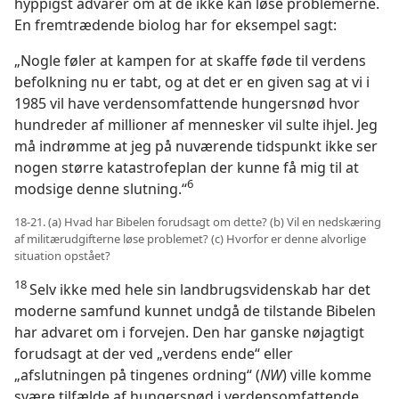
hyppigst advarer om at de ikke kan løse problemerne.
En fremtrædende biolog har for eksempel sagt:
„Nogle føler at kampen for at skaffe føde til verdens
befolkning nu er tabt, og at det er en given sag at vi i
1985 vil have verdensomfattende hungersnød hvor
hundreder af millioner af mennesker vil sulte ihjel. Jeg
må indrømme at jeg på nuværende tidspunkt ikke ser
nogen større katastrofeplan der kunne få mig til at
6
modsige denne slutning.“
18-21. (a) Hvad har Bibelen forudsagt om dette? (b) Vil en nedskæring
af militærudgifterne løse problemet? (c) Hvorfor er denne alvorlige
situation opstået?
18
Selv ikke med hele sin landbrugsvidenskab har det
moderne samfund kunnet undgå de tilstande Bibelen
har advaret om i forvejen. Den har ganske nøjagtigt
forudsagt at der ved „verdens ende“ eller
„afslutningen på tingenes ordning“ (
NW
) ville komme
svære tilfælde af hungersnød i verdensomfattende