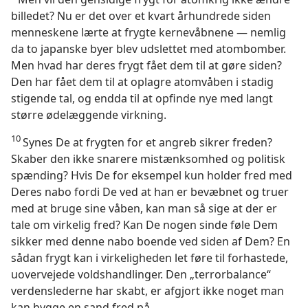
billedet? Nu er det over et kvart århundrede siden
menneskene lærte at frygte kernevåbnene — nemlig
da to japanske byer blev udslettet med atombomber.
Men hvad har deres frygt fået dem til at gøre siden?
Den har fået dem til at oplagre atomvåben i stadig
stigende tal, og endda til at opfinde nye med langt
større ødelæggende virkning.
10
Synes De at frygten for et angreb sikrer freden?
Skaber den ikke snarere mistænksomhed og politisk
spænding? Hvis De for eksempel kun holder fred med
Deres nabo fordi De ved at han er bevæbnet og truer
med at bruge sine våben, kan man så sige at der er
tale om virkelig fred? Kan De nogen sinde føle Dem
sikker med denne nabo boende ved siden af Dem? En
sådan frygt kan i virkeligheden let føre til forhastede,
uovervejede voldshandlinger. Den „terrorbalance“
verdenslederne har skabt, er afgjort ikke noget man
kan bygge en sand fred på.