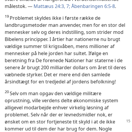
målestok. —
Mattæus 24:3,
7;
Åbenbaringen 6:5-8
.
19
Problemet skyldes ikke i første række de
landbrugsmetoder man anvender, men for en stor del
mennesker selv og deres indstilling, som strider mod
Bibelens principper. I årtier har nationerne nu brugt
vældige summer til krigsvåben, mens millioner af
mennesker på hele jorden har sultet. Ifølge en
beretning fra De forenede Nationer har staterne i de
senere år brugt 200 milliarder dollars om året til deres
væbnede styrker. Det er mere end den samlede
årsindtægt for en tredjedel af jordens befolkning!
20
Selv om man opgav den vældige militære
oprustning, ville verdens delte økonomiske system
alligevel modarbejde enhver virkelig løsning af
problemet. Selv når der er levnedsmidler nok, er
ønsket om en stor fortjeneste
tit skyld i at de ikke
kommer ud til dem der har brug for dem. Nogle