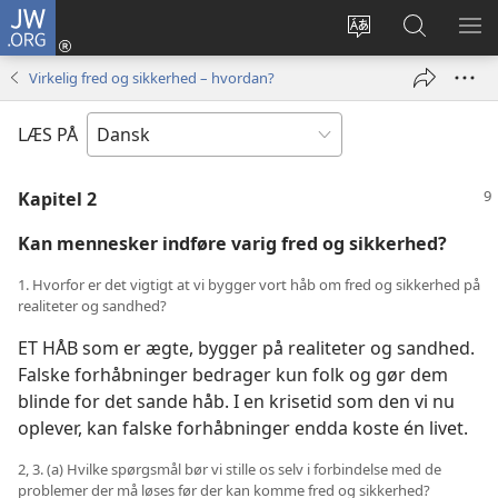
JW.ORG
Log
på
Vælg
Søg
VIS
(åbner
sprog
på
ME
Virkelig fred og sikkerhed – hvordan?
nyt
JW.ORG
vindue)
LÆS PÅ
Kapitel 2
Kan mennesker indføre varig fred og sikkerhed?
1. Hvorfor er det vigtigt at vi bygger vort håb om fred og sikkerhed på
realiteter og sandhed?
ET HÅB som er ægte, bygger på realiteter og sandhed.
Falske forhåbninger bedrager kun folk og gør dem
blinde for det sande håb. I en krisetid som den vi nu
oplever, kan falske forhåbninger endda koste én livet.
2, 3. (a) Hvilke spørgsmål bør vi stille os selv i forbindelse med de
problemer der må løses før der kan komme fred og sikkerhed?