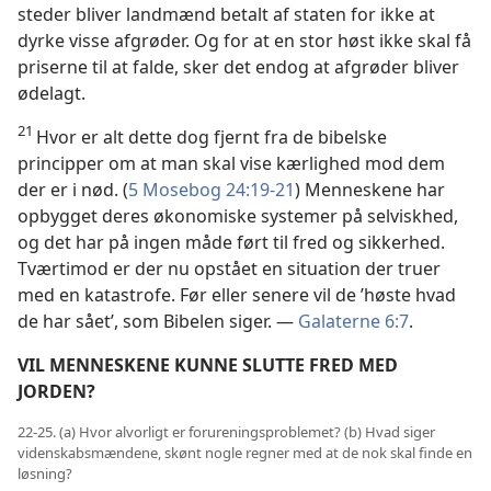
steder bliver landmænd betalt af staten for ikke at
dyrke visse afgrøder. Og for at en stor høst ikke skal få
priserne til at falde, sker det endog at afgrøder bliver
ødelagt.
21
Hvor er alt dette dog fjernt fra de bibelske
principper om at man skal vise kærlighed mod dem
der er i nød. (
5 Mosebog 24:19-21
) Menneskene har
opbygget deres økonomiske systemer på selviskhed,
og det har på ingen måde ført til fred og sikkerhed.
Tværtimod er der nu opstået en situation der truer
med en katastrofe. Før eller senere vil de ’høste hvad
de har sået’, som Bibelen siger. —
Galaterne 6:7
.
VIL MENNESKENE KUNNE SLUTTE FRED MED
JORDEN?
22-25. (a) Hvor alvorligt er forureningsproblemet? (b) Hvad siger
videnskabsmændene, skønt nogle regner med at de nok skal finde en
løsning?