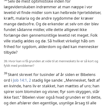
Selv de mest optimistiske inden for
lægevidenskaben indrømmer at man næppe i vor
levetid vil finde midler som kan helbrede hjertelidelser,
kræft, malaria og de andre sygdomme der kræver
mange dødsofre. Og de erkender at selv om der blev
fundet sådanne midler, ville dette alligevel ikke
forlænge den gennemsnitlige levetid ret meget. Folk
ville stadig ældes og dø. Så hvilket virkeligt håb om
frihed for sygdom, alderdom og død kan mennesker
tilbyde?
39. Hvor kan vi få grunden at vide til at menneskets liv er så kort og
fyldt med problemer?
39
Skønt skrevet for tusinder af år siden er Bibelens
ord i
Job 14:1, 2
stadig lige sande: „Mennesket, født af
en kvinde, hans liv er stakket, han mættes af uro; han
spirer som blomsten og visner, flyr som skyggen, står
ikke fast.“ Bibelen viser også hvad grunden er til dette,
og den afslører den egentlige, usynlige årsag til alle