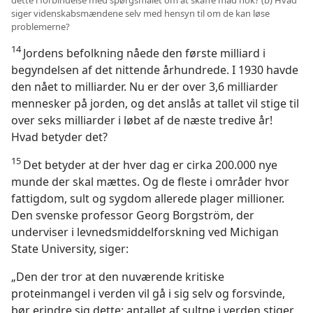
dette i forbindelse med spørgsmålet om at skaffe mad nok? (b) Hvad
siger videnskabsmændene selv med hensyn til om de kan løse
problemerne?
14
Jordens befolkning nåede den første milliard i
begyndelsen af det nittende århundrede. I 1930 havde
den nået to milliarder. Nu er der over 3,6 milliarder
mennesker på jorden, og det anslås at tallet vil stige til
over seks milliarder i løbet af de næste tredive år!
Hvad betyder det?
15
Det betyder at der hver dag er cirka 200.000 nye
munde der skal mættes. Og de fleste i områder hvor
fattigdom, sult og sygdom allerede plager millioner.
Den svenske professor Georg Borgström, der
underviser i levnedsmiddelforskning ved Michigan
State University, siger:
„Den der tror at den nuværende kritiske
proteinmangel i verden vil gå i sig selv og forsvinde,
bør erindre sig dette: antallet af sultne i verden stiger