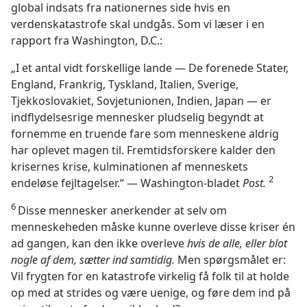
global indsats fra nationernes side hvis en
verdenskatastrofe skal undgås. Som vi læser i en
rapport fra Washington, D.C.:
„I et antal vidt forskellige lande — De forenede Stater,
England, Frankrig, Tyskland, Italien, Sverige,
Tjekkoslovakiet, Sovjetunionen, Indien, Japan — er
indflydelsesrige mennesker pludselig begyndt at
fornemme en truende fare som menneskene aldrig
har oplevet magen til. Fremtidsforskere kalder den
krisernes krise, kulminationen af menneskets
2
endeløse fejltagelser.“ — Washington-bladet
Post.
6
Disse mennesker anerkender at selv om
menneskeheden måske kunne overleve disse kriser én
ad gangen, kan den ikke overleve
hvis de alle, eller blot
nogle af dem, sætter ind samtidig.
Men spørgsmålet er:
Vil frygten for en katastrofe virkelig få folk til at holde
op med at strides og være uenige, og føre dem ind på