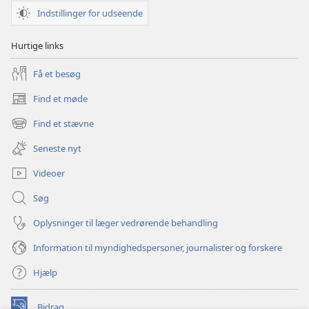
Indstillinger for udseende
Hurtige links
Få et besøg
Find et møde
(åbner
nyt
Find et stævne
(åbner
vindue)
nyt
Seneste nyt
vindue)
Videoer
Søg
Oplysninger til læger vedrørende behandling
Information til myndighedspersoner, journalister og forskere
Hjælp
Bidrag