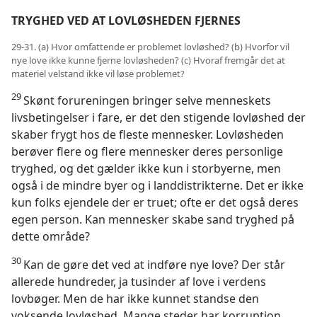
TRYGHED VED AT LOVLØSHEDEN FJERNES
29-31. (a) Hvor omfattende er problemet lovløshed? (b) Hvorfor vil
nye love ikke kunne fjerne lovløsheden? (c) Hvoraf fremgår det at
materiel velstand ikke vil løse problemet?
29
Skønt forureningen bringer selve menneskets
livsbetingelser i fare, er det den stigende lovløshed der
skaber frygt hos de fleste mennesker. Lovløsheden
berøver flere og flere mennesker deres personlige
tryghed, og det gælder ikke kun i storbyerne, men
også i de mindre byer og i landdistrikterne. Det er ikke
kun folks ejendele der er truet; ofte er det også deres
egen person. Kan mennesker skabe sand tryghed på
dette område?
30
Kan de gøre det ved at indføre nye love? Der står
allerede hundreder, ja tusinder af love i verdens
lovbøger. Men de har ikke kunnet standse den
voksende lovløshed. Mange steder har korruption