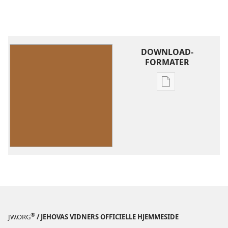
DOWNLOAD-
FORMATER
Indstillinger
for
download
af
publikationer
Virkelig
fred
og
sikkerhed
–
hvordan?
®
JW.ORG
/ JEHOVAS VIDNERS OFFICIELLE HJEMMESIDE