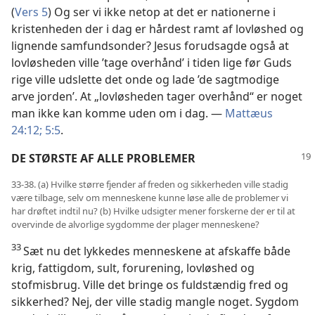
(
Vers 5
) Og ser vi ikke netop at det er nationerne i
kristenheden der i dag er hårdest ramt af lovløshed og
lignende samfundsonder? Jesus forudsagde også at
lovløsheden ville ’tage overhånd’ i tiden lige før Guds
rige ville udslette det onde og lade ’de sagtmodige
arve jorden’. At „lovløsheden tager overhånd“ er noget
man ikke kan komme uden om i dag. —
Mattæus
24:12;
5:5
.
DE STØRSTE AF ALLE PROBLEMER
33-38. (a) Hvilke større fjender af freden og sikkerheden ville stadig
være tilbage, selv om menneskene kunne løse alle de problemer vi
har drøftet indtil nu? (b) Hvilke udsigter mener forskerne der er til at
overvinde de alvorlige sygdomme der plager menneskene?
33
Sæt nu det lykkedes menneskene at afskaffe både
krig, fattigdom, sult, forurening, lovløshed og
stofmisbrug. Ville det bringe os fuldstændig fred og
sikkerhed? Nej, der ville stadig mangle noget. Sygdom