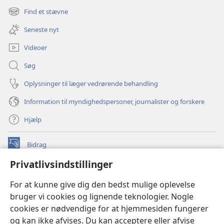
nyt
Find et stævne
(åbner
vindue)
nyt
Seneste nyt
vindue)
Videoer
Søg
Oplysninger til læger vedrørende behandling
Information til myndighedspersoner, journalister og forskere
Hjælp
Bidrag
(åbner
nyt
Privatlivsindstillinger
vindue)
Watchtower ONLINE LIBRARY™
(åbner
For at kunne give dig den bedst mulige oplevelse
nyt
®
JW Hub
bruger vi cookies og lignende teknologier. Nogle
vindue)
(åbner
cookies er nødvendige for at hjemmesiden fungerer
nyt
®
JW Library
vindue)
og kan ikke afvises. Du kan acceptere eller afvise