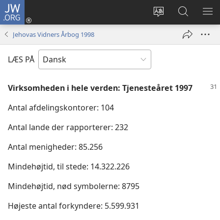
JW.ORG
Log
på
Vælg
Søg
VIS
(åbner
sprog
på
ME
Jehovas Vidners Årbog 1998
nyt
JW.ORG
vindue)
LÆS PÅ
Virksomheden i hele verden: Tjenesteåret 1997
Antal afdelingskontorer: 104
Antal lande der rapporterer: 232
Antal menigheder: 85.256
Mindehøjtid, til stede: 14.322.226
Mindehøjtid, nød symbolerne: 8795
Højeste antal forkyndere: 5.599.931