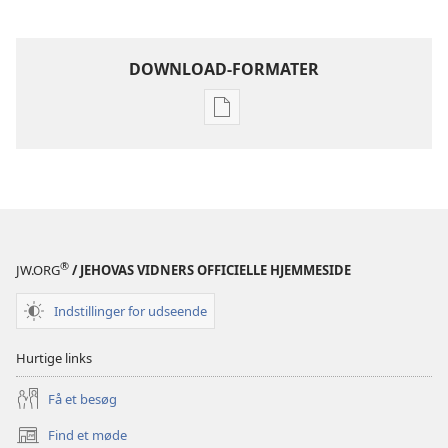
DOWNLOAD-FORMATER
Indstillinger
for
download
af
publikationer
Jehovas
Vidners
®
JW.ORG
/ JEHOVAS VIDNERS OFFICIELLE HJEMMESIDE
Årbog
1998
Indstillinger for udseende
Hurtige links
Få et besøg
Find et møde
(åbner