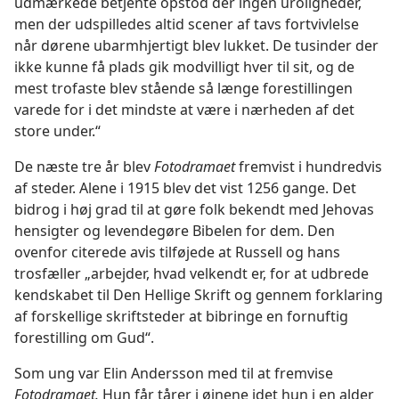
udmærkede betjente opstod der ingen uroligheder,
men der udspilledes altid scener af tavs fortvivlelse
når dørene ubarmhjertigt blev lukket. De tusinder der
ikke kunne få plads gik modvilligt hver til sit, og de
mest trofaste blev stående så længe forestillingen
varede for i det mindste at være i nærheden af det
store under.“
De næste tre år blev
Fotodramaet
fremvist i hundredvis
af steder. Alene i 1915 blev det vist 1256 gange. Det
bidrog i høj grad til at gøre folk bekendt med Jehovas
hensigter og levendegøre Bibelen for dem. Den
ovenfor citerede avis tilføjede at Russell og hans
trosfæller „arbejder, hvad velkendt er, for at udbrede
kendskabet til Den Hellige Skrift og gennem forklaring
af forskellige skriftsteder at bibringe en fornuftig
forestilling om Gud“.
Som ung var Elin Andersson med til at fremvise
Fotodramaet.
Hun får tårer i øjnene idet hun i en alder