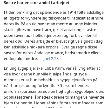
Søstre har en stor andel i arbejdet
I tiden omkring det spændende år 1914 følte adskillige
af Rigets forkyndere sig tilskyndet til radikalt at ændre
deres liv. På en tid hvor man mente at unge kvinder
skulle giftes og have børn, gik et antal unge søstre
uden tøven ud i heltidstjenesten og forblev i den til
deres død. Deres arbejde er blevet rigt velsignet; i dag
kan adskillige nidkære brødre i Sverige regne disse
søstre for deres åndelige mødre, bedstemødre eller
endog oldemødre. —
Joel 2:28
.
En ung sygeplejerske, Ebba Palm, var så ivrig efter at
vise hvor gerne hun ville hjælpe åndeligt syge
mennesker at hun beholdt sin sygeplejeuniform på
når hun gik ud og forkyndte. Eftersom hendes
uniform repræsenterede en højt agtet sygeplejeorden,
Sophiasøstrene, åbnedes dørene til mange velhavende
hjem for hende. I løbet af sine første tre måneder som