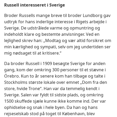
Russell interesseret i Sverige
Broder Russells mange breve til broder Lundborg gav
udtryk for hans inderlige interesse i Rigets arbejde i
Sverige. De udstrålede varme og opmuntring og
indeholdt klare og bestemte anvisninger. Ved en
lejlighed skrev han: „Modtag og vær altid forsikret om
min kærlighed og sympati, selv om jeg undertiden ser
mig nødsaget til at kritisere.“
Da broder Russell i 1909 besøgte Sverige for anden
gang, kom der omkring 300 personer til et stævne i
Örebro. Kun to år senere kom han tilbage og talte i
Stockholms største lokale over emnet „Dom fra den
store, hvide Trone“. Han var da temmelig kendt i
Sverige. Salen var fyldt til sidste plads, og omkring
1500 skuffede sjæle kunne ikke komme ind. Der var
ophidselse og snak i hele byen. Da han og hans
rejseselskab stod på toget til København, blev