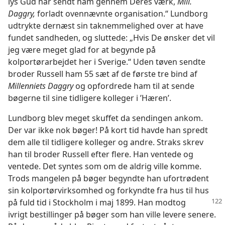
lys Gud har sendt ham gennem Deres værk,
Mill.
Daggry,
forladt ovennævnte organisation.“ Lundborg
udtrykte dernæst sin taknemmelighed over at have
fundet sandheden, og sluttede: „Hvis De ønsker det vil
jeg være meget glad for at begynde på
kolportørarbejdet her i Sverige.“ Uden tøven sendte
broder Russell ham 55 sæt af de første tre bind af
Millenniets Daggry
og opfordrede ham til at sende
bøgerne til sine tidligere kolleger i ’Hæren’.
Lundborg blev meget skuffet da sendingen ankom.
Der var ikke nok bøger! På kort tid havde han spredt
dem alle til tidligere kolleger og andre. Straks skrev
han til broder Russell efter flere. Han ventede og
ventede. Det syntes som om de aldrig ville komme.
Trods mangelen på bøger begyndte han ufortrødent
sin kolportørvirksomhed og forkyndte fra hus til hus
på fuld tid i Stockholm i maj 1899.
Han modtog
ivrigt bestillinger på bøger som han ville levere senere.