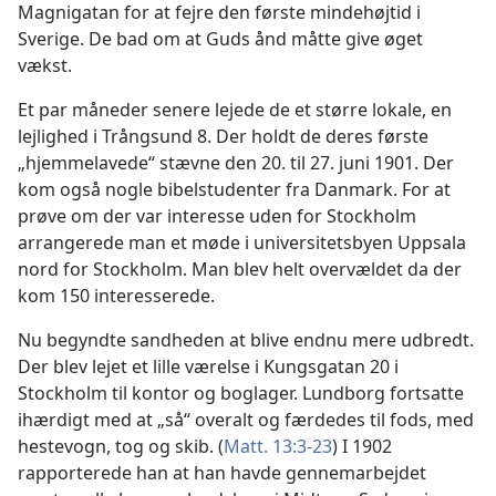
Magnigatan for at fejre den første mindehøjtid i
Sverige. De bad om at Guds ånd måtte give øget
vækst.
Et par måneder senere lejede de et større lokale, en
lejlighed i Trångsund 8. Der holdt de deres første
„hjemmelavede“ stævne den 20. til 27. juni 1901. Der
kom også nogle bibelstudenter fra Danmark. For at
prøve om der var interesse uden for Stockholm
arrangerede man et møde i universitetsbyen Uppsala
nord for Stockholm. Man blev helt overvældet da der
kom 150 interesserede.
Nu begyndte sandheden at blive endnu mere udbredt.
Der blev lejet et lille værelse i Kungsgatan 20 i
Stockholm til kontor og boglager. Lundborg fortsatte
ihærdigt med at „så“ overalt og færdedes til fods, med
hestevogn, tog og skib. (
Matt. 13:3-23
) I 1902
rapporterede han at han havde gennemarbejdet