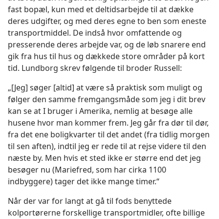
fast bopæl, kun med et deltidsarbejde til at dække
deres udgifter, og med deres egne to ben som eneste
transportmiddel. De indså hvor omfattende og
presserende deres arbejde var, og de løb snarere end
gik fra hus til hus og dækkede store områder på kort
tid. Lundborg skrev følgende til broder Russell:
„[Jeg] søger [altid] at være så praktisk som muligt og
følger den samme fremgangsmåde som jeg i dit brev
kan se at I bruger i Amerika, nemlig at besøge alle
husene hvor man kommer frem. Jeg går fra dør til dør,
fra det ene boligkvarter til det andet (fra tidlig morgen
til sen aften), indtil jeg er rede til at rejse videre til den
næste by. Men hvis et sted ikke er større end det jeg
besøger nu (Mariefred, som har cirka 1100
indbyggere) tager det ikke mange timer.“
Når der var for langt at gå til fods benyttede
kolportørerne forskellige transportmidler, ofte billige