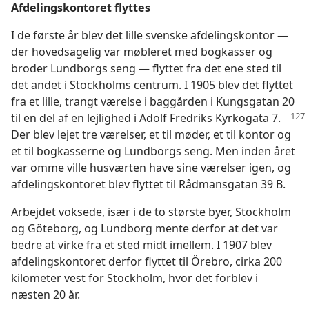
Afdelingskontoret flyttes
I de første år blev det lille svenske afdelingskontor —
der hovedsagelig var møbleret med bogkasser og
broder Lundborgs seng — flyttet fra det ene sted til
det andet i Stockholms centrum. I 1905 blev det flyttet
fra et lille, trangt værelse i baggården i Kungsgatan 20
til en del af en
lejlighed i Adolf Fredriks Kyrkogata 7.
Der blev lejet tre værelser, et til møder, et til kontor og
et til bogkasserne og Lundborgs seng. Men inden året
var omme ville husværten have sine værelser igen, og
afdelingskontoret blev flyttet til Rådmansgatan 39 B.
Arbejdet voksede, især i de to største byer, Stockholm
og Göteborg, og Lundborg mente derfor at det var
bedre at virke fra et sted midt imellem. I 1907 blev
afdelingskontoret derfor flyttet til Örebro, cirka 200
kilometer vest for Stockholm, hvor det forblev i
næsten 20 år.