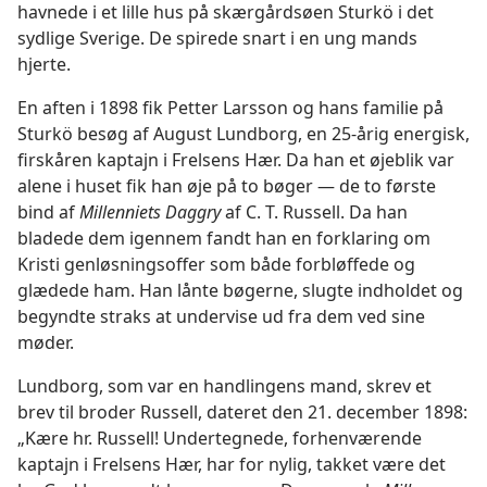
havnede i et lille hus på skærgårdsøen Sturkö i det
sydlige Sverige. De spirede snart i en ung mands
hjerte.
En aften i 1898 fik Petter Larsson og hans familie på
Sturkö besøg af August Lundborg, en 25-årig energisk,
firskåren kaptajn i Frelsens Hær. Da han et øjeblik var
alene i huset fik han øje på to bøger — de to første
bind af
Millenniets Daggry
af C. T. Russell. Da han
bladede dem igennem fandt han en forklaring om
Kristi genløsningsoffer som både forbløffede og
glædede ham. Han lånte bøgerne, slugte indholdet og
begyndte straks at undervise ud fra dem ved sine
møder.
Lundborg, som var en handlingens mand, skrev et
brev til broder Russell, dateret den 21. december 1898:
„Kære hr. Russell! Undertegnede, forhenværende
kaptajn i Frelsens Hær, har for nylig, takket være det