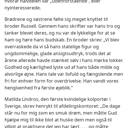
hvoraf halvdelen var „udenforstående“, eller
nyinteresserede.
Brødrene og søstrene følte sig meget knyttet til
broder Russell. Gennem hans skrifter var hans tro og
tanker blevet deres, og nu var de lykkelige for at se
ham og høre hans budskab. En broder skrev: „Vi blev
overraskede da vi så hans statelige figur og
ungdommelige, glade ansigtsudtryk, trods det at
årene allerede havde stænket sølv i hans mørke lokker.
Godhed og kærlighed lyste ud af hans både milde og
alvorlige øjne. Hans tale var livfuld og fængslende men
fri for enhver form for overdrivelse. Han vandt vores
hengivenhed fra første øjeblik.“
Matilda Lindros, den første kvindelige kolportør i
Sverige, skrev henrykt til afdelingskontoret: „De dage
står nu for mig som en smuk drøm, men måtte Gud
hjælpe mig til ikke blot at huske dem men også til
villigt at praktisere det jeg har lært, . . . og måtte