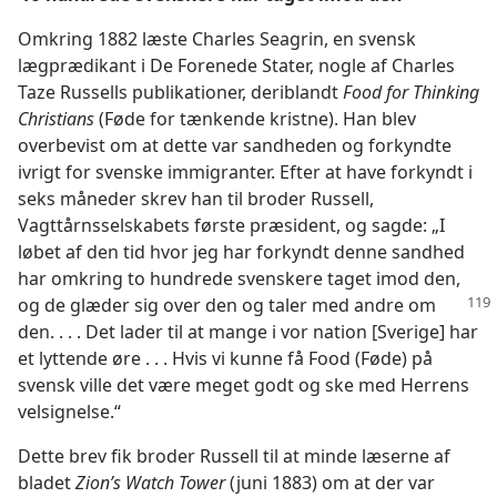
Omkring 1882 læste Charles Seagrin, en svensk
lægprædikant i De Forenede Stater, nogle af Charles
Taze Russells publikationer, deriblandt
Food for Thinking
Christians
(Føde for tænkende kristne). Han blev
overbevist om at dette var sandheden og forkyndte
ivrigt for svenske immigranter. Efter at have forkyndt i
seks måneder skrev han til broder Russell,
Vagttårnsselskabets første præsident, og sagde: „I
løbet af den tid hvor jeg har forkyndt denne sandhed
har omkring to hundrede svenskere taget imod den,
og de
glæder sig over den og taler med andre om
den. . . . Det lader til at mange i vor nation [Sverige] har
et lyttende øre . . . Hvis vi kunne få Food (Føde) på
svensk ville det være meget godt og ske med Herrens
velsignelse.“
Dette brev fik broder Russell til at minde læserne af
bladet
Zion’s Watch Tower
(juni 1883) om at der var