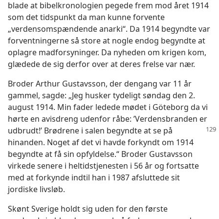
blade at bibelkronologien pegede frem mod året 1914
som det tidspunkt da man kunne forvente
„verdensomspændende anarki“. Da 1914 begyndte var
forventningerne så store at nogle endog begyndte at
oplagre madforsyninger. Da nyheden om krigen kom,
glædede de sig derfor over at deres frelse var nær.
Broder Arthur Gustavsson, der dengang var 11 år
gammel, sagde: „Jeg husker tydeligt søndag den 2.
august 1914. Min fader ledede mødet i Göteborg da vi
hørte en avisdreng udenfor råbe: ’Verdensbranden er
udbrudt!’
Brødrene i salen begyndte at se på
hinanden. Noget af det vi havde forkyndt om 1914
begyndte at få sin opfyldelse.“ Broder Gustavsson
virkede senere i heltidstjenesten i 56 år og fortsatte
med at forkynde indtil han i 1987 afsluttede sit
jordiske livsløb.
Skønt Sverige holdt sig uden for den første