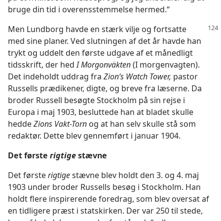
bruge din tid i overensstemmelse hermed.“
Men Lundborg havde en stærk vilje og fortsatte
med sine planer. Ved slutningen af det år havde han
trykt og uddelt den første udgave af et månedligt
tidsskrift, der hed
I Morgonväkten
(I morgenvagten).
Det indeholdt uddrag fra
Zion’s Watch Tower,
pastor
Russells prædikener, digte, og breve fra læserne. Da
broder Russell besøgte Stockholm på sin rejse i
Europa i maj 1903, besluttede han at bladet skulle
hedde
Zions Vakt-Torn
og at han selv skulle stå som
redaktør. Dette blev gennemført i januar 1904.
Det første
rigtige
stævne
Det første
rigtige
stævne blev holdt den 3. og 4. maj
1903 under broder Russells besøg i Stockholm. Han
holdt flere inspirerende foredrag, som blev oversat af
en tidligere præst i statskirken. Der var 250 til stede,