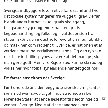
høje, blonde svenskere med blå øjne.
Sveriges indbyggere lever i et velfærdssamfund hvor
det sociale system fungerer fra vugge til grav. De får
blandt andet børnetilskud, gratis skolegang,
boligstøtte, sygedagpenge, næsten gratis
lægebehandling, og folke- og invalidepension fra
staten. Skønt den industrielle revolution med fabrikker
og maskiner kom ret sent til Sverige, er nationen et af
verdens mest industrialiserede lande. Og den typiske
nordiske indstilling synes at være at det man gør, skal
man gøre godt. Men ville Rigets sæd kunne slå rod og
vokse her hvor folk tilsyneladende har det godt nok?
De første sædekorn når Sverige
For hundrede år siden begyndte svenske emigranter
som med iver havde taget imod sandheden i De
Forenede Stater
at sende læsestof til slægtninge og
venner i Sverige. Nogle af disse sandhedskorn