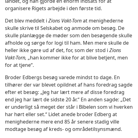
landet, og han gjorde en enorm indsats for at
organisere Rigets arbejde i den første tid.
Det blev meddelt i
Zions Vakt-Torn
at menighederne
skulle skrive til Selskabet og anmode om besøg. De
skulle planlægge de møder som den besøgende skulle
afholde og sørge for logi til ham. Men mere skulle de
heller ikke gøre ud af det, for, som der stod i
Zions
Vakt-Torn,
„han kommer ikke for at blive betjent, men
for at tjene“.
Broder Edbergs besøg varede mindst to dage. En
tilhører der var blevet opildnet af hans foredrag sagde
efter et besøg: „Jeg har lært mere af disse foredrag
end jeg har lært de sidste 20 år.“ En anden sagde: „Det
er underligt så meget der står i Bibelen som vi hverken
har hørt eller set.“ Lidet anede broder Edberg at
menighederne mere end 85 år senere stadig ville
modtage besøg af kreds- og områdetilsynsmænd.