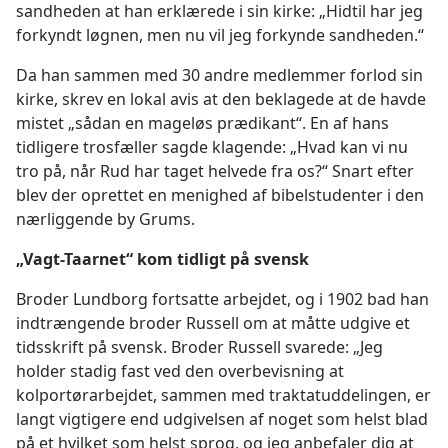
sandheden at han erklærede i sin kirke: „Hidtil har jeg
forkyndt løgnen, men nu vil jeg forkynde sandheden.“
Da han sammen med 30 andre medlemmer forlod sin
kirke, skrev en lokal avis at den beklagede at de havde
mistet „sådan en mageløs prædikant“. En af hans
tidligere trosfæller sagde klagende: „Hvad kan vi nu
tro på, når Rud har taget helvede fra os?“ Snart efter
blev der oprettet en menighed af bibelstudenter i den
nærliggende by Grums.
„Vagt-Taarnet“ kom tidligt på svensk
Broder Lundborg fortsatte arbejdet, og i 1902 bad han
indtrængende broder Russell om at måtte udgive et
tidsskrift på svensk. Broder Russell svarede: „Jeg
holder stadig fast ved den overbevisning at
kolportørarbejdet, sammen med traktatuddelingen, er
langt vigtigere end udgivelsen af noget som helst blad
på et hvilket som helst sprog, og jeg anbefaler dig at