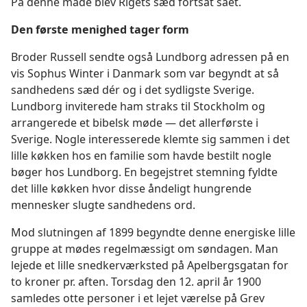
På denne måde blev Rigets sæd fortsat sået.
Den første menighed tager form
Broder Russell sendte også Lundborg adressen på en
vis Sophus Winter i Danmark som var begyndt at så
sandhedens sæd dér og i det sydligste Sverige.
Lundborg inviterede ham straks til Stockholm og
arrangerede et bibelsk møde — det allerførste i
Sverige. Nogle interesserede klemte sig sammen i det
lille køkken hos en familie som havde bestilt nogle
bøger hos Lundborg. En begejstret stemning fyldte
det lille køkken hvor disse åndeligt hungrende
mennesker slugte sandhedens ord.
Mod slutningen af 1899 begyndte denne energiske lille
gruppe at mødes regelmæssigt om søndagen. Man
lejede et lille snedkerværksted på Apelbergsgatan for
to kroner pr. aften. Torsdag den 12. april år 1900
samledes otte personer i et lejet værelse på Grev