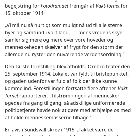
begejstring for
Fotodramaet
fremgår af
Vakt-Tornet
for
15. oktober 1914:
„Vi må nu så hurtigt som muligt nå ud til alle større
byer og samfund i vort land, . . . mens vredens skyer
samler sig mere og mere over vore hoveder og
menneskeheden skælver af frygt for den storm der
allerede nu ryster den nuværende verdensordning.“
Den første forestilling blev afholdt i Örebro teater den
25. september 1914. Lokalet var fyldt til bristepunktet,
og gaden udenfor var fuld af folk der ikke kunne
komme ind. Forestillingen fortsatte flere aftener.
Vakt-
Tornet
rapporterer: „Tilstrømningen af mennesker
øgedes fra gang til gang, så adskillige uniformerede
politibetjente havde nok at gøre med at hjælpe os med
at holde menneskemasserne tilbage.“
En avis i Sundsvall skrev i 1915: „Takket være de