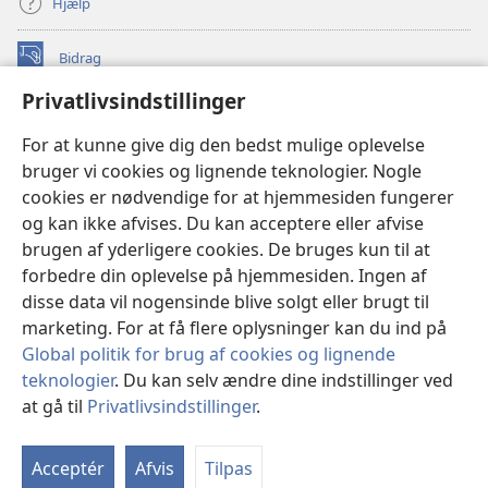
Hjælp
Bidrag
(åbner
nyt
Privatlivsindstillinger
vindue)
Watchtower ONLINE LIBRARY™
(åbner
For at kunne give dig den bedst mulige oplevelse
nyt
®
JW Hub
bruger vi cookies og lignende teknologier. Nogle
vindue)
(åbner
cookies er nødvendige for at hjemmesiden fungerer
nyt
®
JW Library
vindue)
og kan ikke afvises. Du kan acceptere eller afvise
brugen af yderligere cookies. De bruges kun til at
Watchtower Library
forbedre din oplevelse på hjemmesiden. Ingen af
disse data vil nogensinde blive solgt eller brugt til
marketing. For at få flere oplysninger kan du ind på
Global politik for brug af cookies og lignende
Copyright
© 2026 Watch Tower Bible and Tract Society of Pennsylvania.
teknologier
. Du kan selv ændre dine indstillinger ved
ANVENDELSESVILKÅR
|
PRIVATLIVSPOLITIK
|
at gå til
Privatlivsindstillinger
.
PRIVATLIVSINDSTILLINGER
Acceptér
Afvis
Tilpas