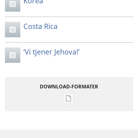
Korea
Costa Rica
’Vi tjener Jehova!’
DOWNLOAD-FORMATER
Indstillinger
for
download
af
publikationer