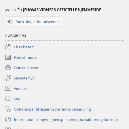
Jehovas
Vidners
®
JW.ORG
/ JEHOVAS VIDNERS OFFICIELLE HJEMMESIDE
Årbog
1988
Indstillinger for udseende
Hurtige links
Få et besøg
Find et møde
(åbner
nyt
Find et stævne
(åbner
vindue)
nyt
Seneste nyt
vindue)
Videoer
Søg
Oplysninger til læger vedrørende behandling
Information til myndighedspersoner, journalister og forskere