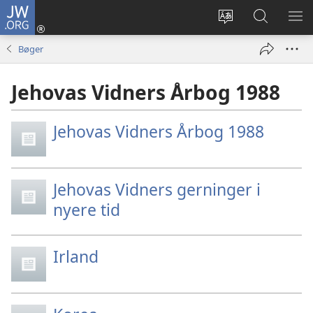
JW.ORG
Log
på
Vælg
Søg
VIS
(åbner
sprog
på
ME
Bøger
nyt
JW.ORG
vindue)
Jehovas Vidners Årbog 1988
Jehovas Vidners Årbog 1988
Jehovas Vidners gerninger i
nyere tid
Irland