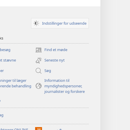
Indstillinger for udseende
ks
 besøg
Find et møde
(åbner
nyt
et stævne
Seneste nyt
vindue)
er
Søg
ninger til læger
Information til
ørende behandling
myndighedspersoner,
journalister og forskere
p
ag
chtower ONLINE
®