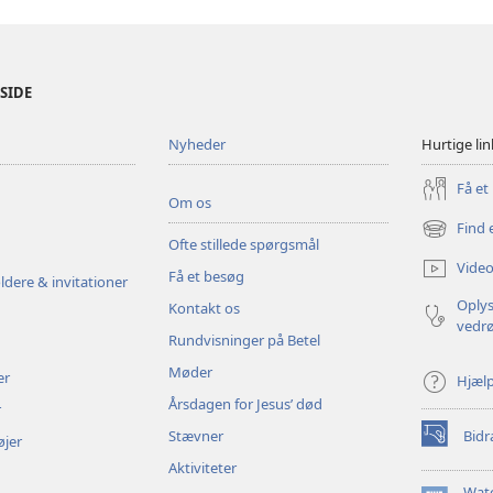
ESIDE
Nyheder
Hurtige lin
Få et
Om os
Find 
(åbner
Ofte stillede spørgsmål
nyt
Video
Få et besøg
vindue)
ldere & invitationer
Oplys
Kontakt os
vedr
Rundvisninger på Betel
Møder
er
Hjæl
Årsdagen for Jesus’ død
r
Stævner
Bidr
øjer
(åbner
nyt
Aktiviteter
vindue)
Wat