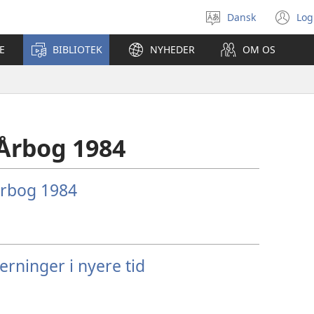
Dansk
Log
Vælg
(å
sprog
ny
E
BIBLIOTEK
NYHEDER
OM OS
vi
 Årbog 1984
Årbog 1984
erninger i nyere tid