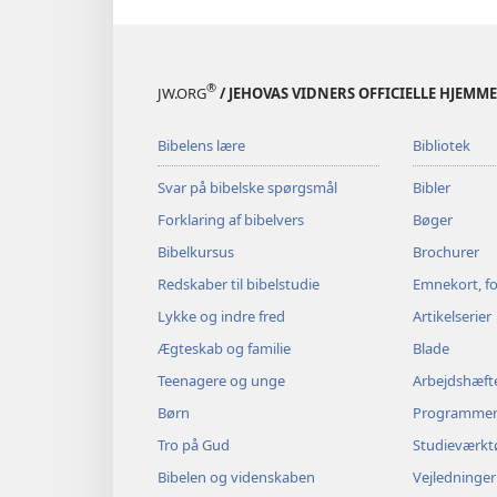
®
JW.ORG
/ JEHOVAS VIDNERS OFFICIELLE HJEMM
Bibelens lære
Bibliotek
Svar på bibelske spørgsmål
Bibler
Forklaring af bibelvers
Bøger
Bibelkursus
Brochurer
Redskaber til bibelstudie
Emnekort, fo
Lykke og indre fred
Artikelserier
Ægteskab og familie
Blade
Teenagere og unge
Arbejdshæft
Børn
Programme
Tro på Gud
Studieværkt
Bibelen og videnskaben
Vejledninger