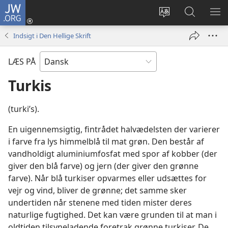
JW.ORG
Log
på
Vælg
Søg
VIS
(åbner
sprog
på
ME
Indsigt i Den Hellige Skrift
nyt
JW.ORG
vindue)
LÆS PÅ
Turkis
(turkiʹs).
En uigennemsigtig, fintrådet halvædelsten der varierer
i farve fra lys himmelblå til mat grøn. Den består af
vandholdigt aluminiumfosfat med spor af kobber (der
giver den blå farve) og jern (der giver den grønne
farve). Når blå turkiser opvarmes eller udsættes for
vejr og vind, bliver de grønne; det samme sker
undertiden når stenene med tiden mister deres
naturlige fugtighed. Det kan være grunden til at man i
oldtiden tilsyneladende foretrak grønne turkiser. De