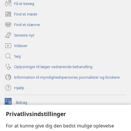
Få et besøg
Find et møde
(åbner
nyt
Find et stævne
(åbner
vindue)
nyt
Seneste nyt
vindue)
Videoer
Søg
Oplysninger til læger vedrørende behandling
Information til myndighedspersoner, journalister og forskere
Hjælp
Bidrag
(åbner
nyt
Privatlivsindstillinger
vindue)
Watchtower ONLINE LIBRARY™
(åbner
For at kunne give dig den bedst mulige oplevelse
nyt
®