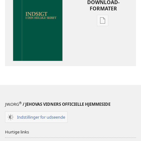
DOWNLOAD-
FORMATER
Indstillinger
for
download
af
publikationer
Indsigt
i
Den
Hellige
Skrift
®
JW.ORG
/ JEHOVAS VIDNERS OFFICIELLE HJEMMESIDE
Indstillinger for udseende
Hurtige links