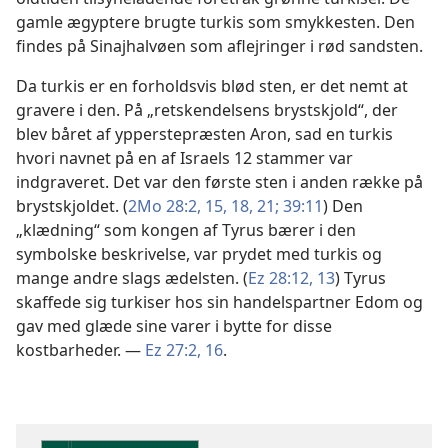
gamle ægyptere brugte turkis som smykkesten. Den
findes på Sinajhalvøen som aflejringer i rød sandsten.
Da turkis er en forholdsvis blød sten, er det nemt at
gravere i den. På „retskendelsens brystskjold“, der
blev båret af ypperstepræsten Aron, sad en turkis
hvori navnet på en af Israels 12 stammer var
indgraveret. Det var den første sten i anden række på
brystskjoldet. (
2Mo 28:2,
15,
18,
21;
39:11
) Den
„klædning“ som kongen af Tyrus bærer i den
symbolske beskrivelse, var prydet med turkis og
mange andre slags ædelsten. (
Ez 28:12, 13
) Tyrus
skaffede sig turkiser hos sin handelspartner Edom og
gav med glæde sine varer i bytte for disse
kostbarheder. —
Ez 27:2,
16
.