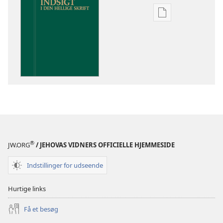
Indstillinger
for
download
af
publikationer
Indsigt
i
Den
Hellige
Skrift
®
JW.ORG
/ JEHOVAS VIDNERS OFFICIELLE HJEMMESIDE
Indstillinger for udseende
Hurtige links
Få et besøg