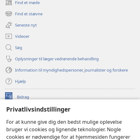
Find et møde
(åbner
nyt
Find et stævne
(åbner
vindue)
nyt
Seneste nyt
vindue)
Videoer
Søg
Oplysninger til læger vedrørende behandling
Information til myndighedspersoner, journalister og forskere
Hjælp
Bidrag
(åbner
nyt
Privatlivsindstillinger
vindue)
Watchtower ONLINE LIBRARY™
(åbner
For at kunne give dig den bedst mulige oplevelse
nyt
®
JW Hub
bruger vi cookies og lignende teknologier. Nogle
vindue)
(åbner
cookies er nødvendige for at hjemmesiden fungerer
nyt