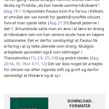
Akvila og Priskilla „da han havde samme håndværk“.
(
Apg 18:1-3
) Apostelen Paulus kom fra Tarsus i Kilikien,
et område der var kendt for gedehårsstoffet
cilicium,
hvoraf man syede telte. (
Apg 21:39
) Blandt jøderne i
det 1. århundrede satte man en ære i at lære en dreng
et håndværk selv om han senere skulle have en højere
uddannelse. Det er derfor sandsynligt at Paulus fik
erfaring i at sy telte allerede som dreng. Muligvis
arbejdede apostelen også som teltmager i
Thessalonika (
1Ts 2:9;
2Ts 3:8
) og andre steder. (
Apg
20:34, 35;
1Kor 4:11, 12
) Det var ikke noget let arbejde,
for
cilicium
var efter sigende stift og groft og derfor
vanskeligt at tilskære og at sy i.
DOWNLOAD-
FORMATER