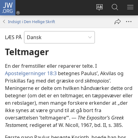
JW.ORG
Log
på
Vælg
Søg
VIS
(åbner
sprog
på
ME
Indsigt i Den Hellige Skrift
nyt
JW.ORG
vindue)
LÆS PÅ
Teltmager
En der fremstiller eller reparerer telte. I
Apostelgerninger 18:3
betegnes Paulus’, Akvilas og
Priskillas fag med det græske ord
skēnopoiosʹ.
Meningerne er delte om hvilken håndværker dette ord
betegner (om det er en teltmager, en tæppevæver eller
en rebslager), men mange forskere erkender at „der
ikke synes at være grund til at gå bort fra
oversættelsen ’teltmagere’“. —
The Expositor’s Greek
Testament,
redigeret af W. Nicoll, 1967, bd. II, s. 385.
Første gang Paulus besøgte Korinth, boede han hos