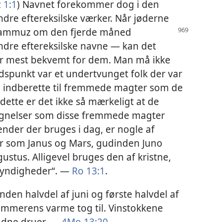
 1:1
) Navnet forekommer dog i den
ndre eftereksilske værker. Når jøderne
tammuz om den fjerde måned
ndre eftereksilske navne — kan det
var mest bekvemt for dem. Man må ikke
spunkt var et undertvunget folk der var
og indberette til fremmede magter som de
 dette er det ikke så mærkeligt at de
egnelser som disse fremmede magter
ender der bruges i dag, er nogle af
r som Janus og Mars, gudinden Juno
ustus. Alligevel bruges den af kristne,
myndigheder“. —
Ro 13:1
.
en halvdel af juni og første halvdel af
 sommerens varme tog til. Vinstokkene
odne druer. —
4Mo 13:20
.