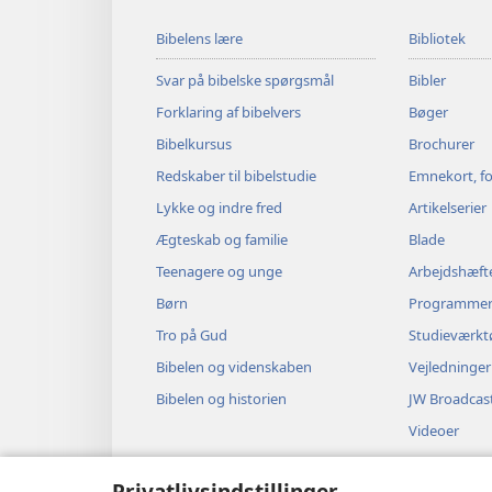
Bibelens lære
Bibliotek
Svar på bibelske spørgsmål
Bibler
Forklaring af bibelvers
Bøger
Bibelkursus
Brochurer
Redskaber til bibelstudie
Emnekort, fo
Lykke og indre fred
Artikelserier
Ægteskab og familie
Blade
Teenagere og unge
Arbejdshæft
Børn
Programme
Tro på Gud
Studieværkt
Bibelen og videnskaben
Vejledninger
Bibelen og historien
JW Broadcas
Videoer
Musik
Privatlivsindstillinger