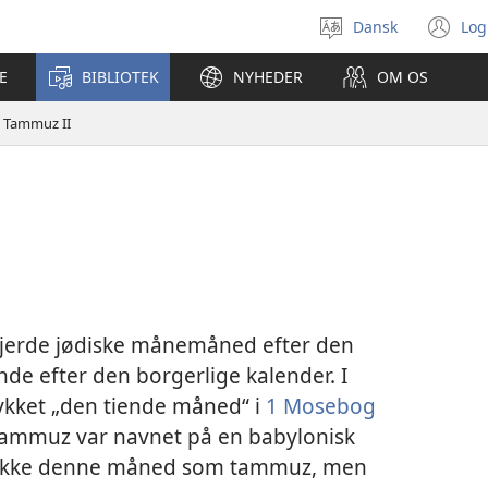
Dansk
Log
Vælg
(å
sprog
ny
E
BIBLIOTEK
NYHEDER
OM OS
vi
Tammuz II
 fjerde jødiske månemåned efter den
ende efter den borgerlige kalender. I
ykket „den tiende måned“ i
1 Mosebog
mmuz var navnet på en babylonisk
r ikke denne måned som tammuz, men