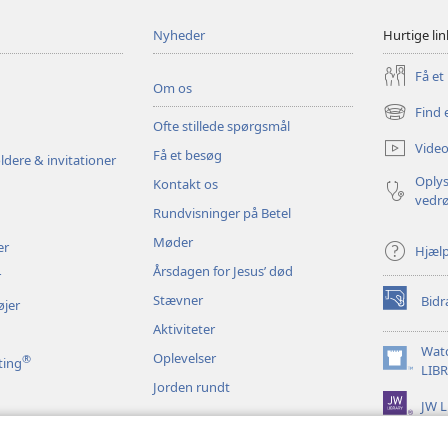
Nyheder
Hurtige lin
Få et
Om os
Find 
(åbner
Ofte stillede spørgsmål
nyt
Video
Få et besøg
vindue)
ldere & invitationer
Oplys
Kontakt os
vedr
Rundvisninger på Betel
Møder
er
Hjæl
Årsdagen for Jesus’ død
r
Stævner
Bidr
øjer
(åbner
nyt
Aktiviteter
vindue)
Wat
Oplevelser
®
ting
(åbner
LIB
Jorden rundt
nyt
JW L
vindue)