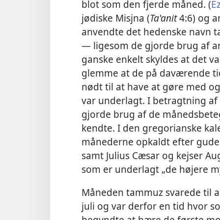
blot som den fjerde måned. (
Ez
jødiske Misjna (
Ta‛anit
4:6) og a
anvendte det hedenske
navn 
— ligesom de gjorde brug af a
ganske enkelt skyldes at det 
glemme at de på daværende tid
nødt til at have at gøre med 
var underlagt. I betragtning af
gjorde brug af de månedsbet
kendte. I den gregorianske kal
månederne opkaldt efter gude
samt Julius Cæsar og kejser Aug
som er underlagt „de højere 
Måneden tammuz svarede til and
juli og var derfor en tid hvor
begyndte at bære de første m