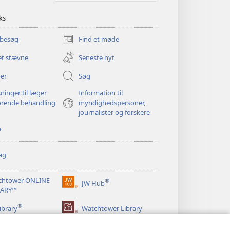
ks
 besøg
Find et møde
(åbner
nyt
et stævne
Seneste nyt
vindue)
er
Søg
ninger til læger
Information til
ørende behandling
myndighedspersoner,
journalister og forskere
p
ag
chtower ONLINE
®
JW Hub
(åbner
RARY™
nyt
®
vindue)
ibrary
Watchtower Library