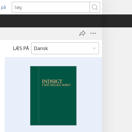
 på
bner
Søg
t
ndue)
LÆS PÅ