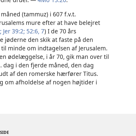
 måned (tammuz) i 607 f.v.t.
salems mure efter at have belejret
;
Jer 39:2;
52:6, 7
) I de 70 års
e jøderne den skik at faste på den
til minde om indtagelsen af Jerusalem.
en ødelæggelse, i år 70, gik man over til
. dag i den fjerde måned, den dag
dt af den romerske hærfører Titus.
ng om afholdelse af nogen højtider i
ESIDE