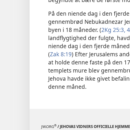
På den niende dag i den fjerde
gennembrød Nebukadnezar Jeru
byen i 18 måneder. (
2Kg 25:3, 4
landflygtighed der fulgte, havd
niende dag i den fjerde måned 
(
Zak 8:19
) Efter Jerusalems and
at holde denne faste på den 17
templets mure blev gennembru
Jehova havde ikke givet befali
denne måned.
®
JW.ORG
/ JEHOVAS VIDNERS OFFICIELLE HJEMM