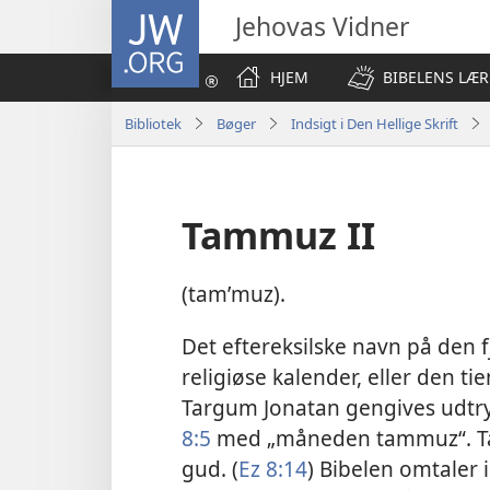
JW.ORG
Jehovas Vidner
HJEM
BIBELENS LÆR
Bibliotek
Bøger
Indsigt i Den Hellige Skrift
Tammuz II
(tamʹmuz).
Det eftereksilske navn på den
religiøse kalender, eller den ti
Targum Jonatan gengives udtr
8:5
med „måneden tammuz“. Ta
gud. (
Ez 8:14
) Bibelen omtale