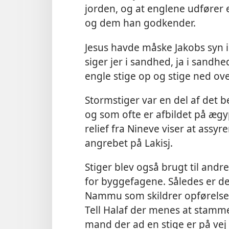
jorden, og at englene udfører
og dem han godkender.
Jesus havde måske Jakobs syn i 
siger jer i sandhed, ja i sandh
engle stige op og stige ned 
Stormstiger var en del af det be
og som ofte er afbildet på ægy
relief fra Nineve viser at assy
angrebet på Lakisj.
Stiger blev også brugt til andr
for byggefagene. Således er der
Nammu som skildrer opførelsen a
Tell Halaf der menes at stamme 
mand der ad en stige er på vej