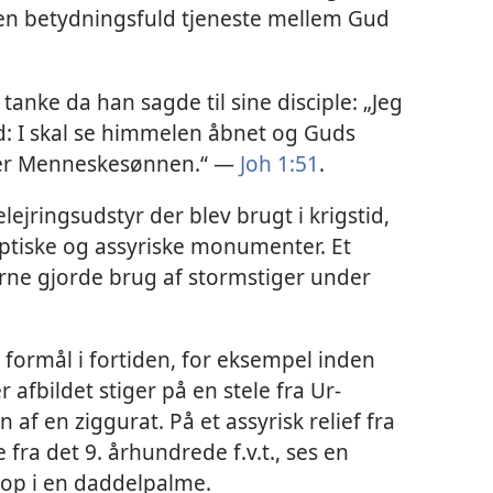
 en betydningsfuld tjeneste mellem Gud
tanke da han sagde til sine disciple: „Jeg
ed: I skal se himmelen åbnet og Guds
over Menneskesønnen.“ —
Joh 1:51
.
lejringsudstyr der blev brugt i krigstid,
ptiske og assyriske monumenter. Et
rerne gjorde brug af stormstiger under
e formål i fortiden, for eksempel inden
 afbildet stiger på en stele fra Ur-
f en ziggurat. På et assyrisk relief fra
fra det 9. århundrede f.v.t., ses en
 op i en daddelpalme.