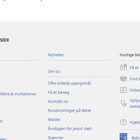
ESIDE
Nyheder
Hurtige lin
Få et
Om os
Find 
(åbner
Ofte stillede spørgsmål
nyt
Video
Få et besøg
vindue)
ldere & invitationer
Oplys
Kontakt os
vedr
Rundvisninger på Betel
Møder
er
Hjæl
Årsdagen for Jesus’ død
r
Stævner
Bidr
øjer