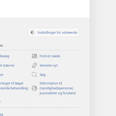
Indstillinger for udseende
ks
 besøg
Find et møde
(åbner
nyt
et stævne
Seneste nyt
vindue)
er
Søg
ninger til læger
Information til
ørende behandling
myndighedspersoner,
journalister og forskere
p
ag