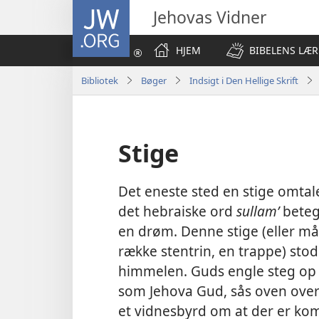
JW.ORG
Jehovas Vidner
HJEM
BIBELENS LÆR
Bibliotek
Bøger
Indsigt i Den Hellige Skrift
Stige
Det eneste sted en stige omtale
det hebraiske ord
sullamʹ
beteg
en drøm. Denne stige (eller m
række stentrin, en trappe) stod
himmelen. Guds engle steg op 
som Jehova Gud, sås oven over
et vidnesbyrd om at der er k