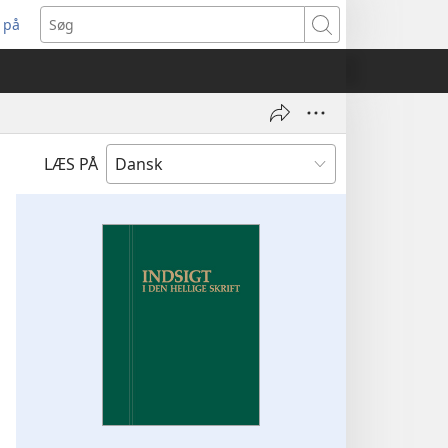
 på
bner
Søg
t
ndue)
LÆS PÅ