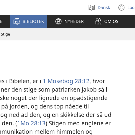
Dansk
Log
Vælg
(å
sprog
ny
E
BIBLIOTEK
NYHEDER
OM OS
vi
Stige
s i Bibelen, er i
1 Mosebog 28:12
, hvor
ner den stige som patriarken Jakob så i
åske noget der lignede en opadstigende
 på jorden, og dens top nåede til
og ned ad den, og en skikkelse der så ud
 den. (
1Mo 28:13
) Stigen med englene er
ommunikation mellem himmelen og