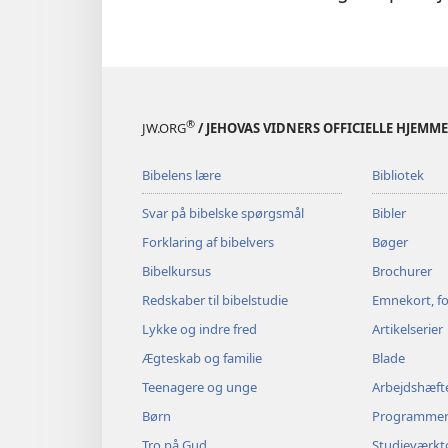
®
JW.ORG
/ JEHOVAS VIDNERS OFFICIELLE HJEMM
Bibelens lære
Bibliotek
Svar på bibelske spørgsmål
Bibler
Forklaring af bibelvers
Bøger
Bibelkursus
Brochurer
Redskaber til bibelstudie
Emnekort, fo
Lykke og indre fred
Artikelserier
Ægteskab og familie
Blade
Teenagere og unge
Arbejdshæft
Børn
Programme
Tro på Gud
Studieværkt